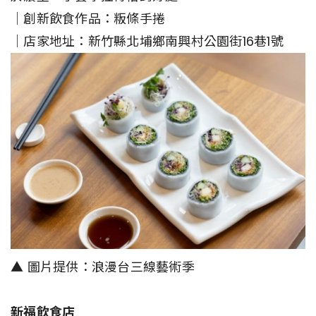
｜創新飲食作品：粄條手捲
｜店家地址：新竹縣北埔鄉南興村公園街16巷1號
▲ 圖片提供：浪漫台三線藝術季
新福飲食店