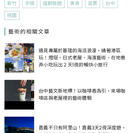
新竹
芋頭
雄獅旅遊
美食
苗栗
台中
桃園
藝術的相關文章
遇見專屬於基隆的海派浪漫，繞著港區
玩！燈塔、日式老屋、海濱藝術、在地巷
弄小吃玩出２天1夜的暢快小旅行
台中藝文新地標！以咖啡香為引，來場咖
啡店與老屋裡的藝術體驗
嘉義不只有阿里山！嘉義3天2夜深度遊，