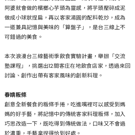
阿婆就會做的檳榔心芋頭為靈感，將芋頭壓碎成泥
做成小球狀捏扁，再以客家湯圓的配料乾炒，成為
一道兼具記憶與美味的「算盤子」，是台三線上不
可錯過的美食。
本次浪漫台三線藝術季飲食實驗計畫，舉辦「交流
塾課程」，挑選出12間客庄在地飲食店家，透過來回
討論、創作出帶有客家風味的創新料理。
春嬌粄條
創意全新餐食的粄條手捲，吃進嘴裡可以感受到媽
媽的好手藝，將記憶中的傳統客家料理粄條，加入
巧思改造一下，既吃得到傳統做法，口味又不會過
於濃重，手藝拿捏得恰到好處。