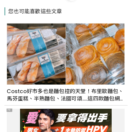
一日板橋藝術文青之旅！2020新北耶誕城
您也可能喜歡這些文章
讓你美照拍不完！
走進嘉義舊城巷弄，遇見在地人文新風
景，享受美好的周末假期吧！
苗栗海線也有溫泉喔！PLUS苑裡最在地的
文青好店、甜點美食，帶你體驗小鎮文化
Costco好市多也是麵包控的天堂！布里歐麵包、
風情！
馬芬蛋糕、半熟麵包、法國可頌……這四款麵包網
友們都大推
PR
鹽山上長出6米高巨大蘑菇！？馬上收藏七
股最夯景點一日遊行程，過年就到台南走
春！