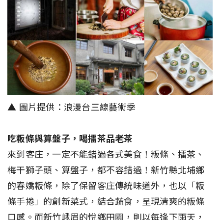
▲ 圖片提供：浪漫台三線藝術季
吃粄條與算盤子，喝擂茶品老茶
來到客庄，一定不能錯過各式美食！粄條、擂茶、
梅干獅子頭、算盤子，都不容錯過！新竹縣北埔鄉
的春嬌粄條，除了保留客庄傳統味道外，也以「粄
條手捲」的創新菜式，結合蔬食，呈現清爽的粄條
口感。而新竹峨眉的悅鄉田園，則以每逢下雨天，