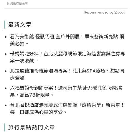
台灣癌症基金會
Recommended by
最新文章
看海美術館 怪獸代班 全戶外開展！屏東藝術新亮點 網
美必拍。
帶媽媽吃好料！台北艾麗母親節限定海陸饗宴與住房專
案一次收藏。
北投麗禧推母親節泡湯專案！花束與SPA療癒、甜點同
步登場
六福雙館母親節專案！送司康午茶 康乃馨花籃 演唱會
票，高鐵78折限量。
台北君悅酒店漂亮廣式海鮮餐廳「療癒哲學」新菜單！
每一口都成為心靈的享受。
旅行景點熱門文章