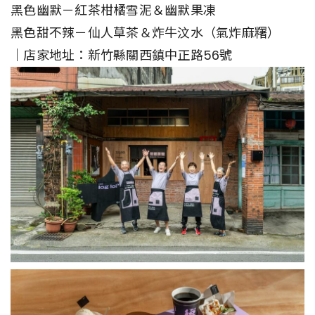
黑色幽默－紅茶柑橘雪泥＆幽默果凍
黑色甜不辣－仙人草茶＆炸牛汶水（氣炸麻糬）
｜店家地址：新竹縣關西鎮中正路56號