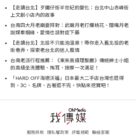
【走讀台北】歹鐵仔街半世紀的變化：台北中山赤峰街
上文創小店內的故事
台南四大月老廟要拜對：武廟月老打爛桃花、闊嘴月老
說媒牽姻緣，愛情也該對症下藥
【走讀台北】北投不只能泡溫泉！帶你走入舊北投的老
街巷弄，探索老台北的迷人風情
台南老派行程推薦：《東來高級理髮廳》傳統紳士小姐
的高級坐洗體驗、掏耳、按摩一次滿足！
「HARD OFF海德沃福」日本最大二手店台灣也逛得
到，3C、名牌、古著逛不完，快點來挖寶吧！
服務條款
隱私權政策
評鑑規範
聯絡客服