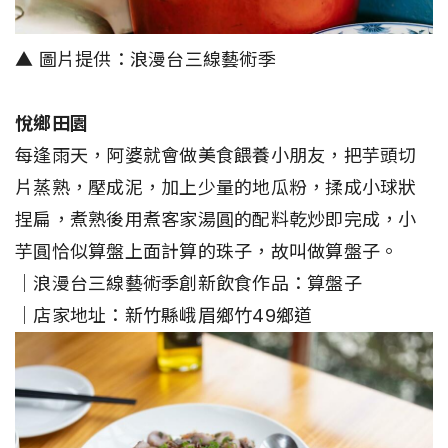
▲ 圖片提供：浪漫台三線藝術季
悅鄉田園
每逢雨天，阿婆就會做美食餵養小朋友，把芋頭切
片蒸熟，壓成泥，加上少量的地瓜粉，揉成小球狀
捏扁，煮熟後用煮客家湯圓的配料乾炒即完成，小
芋圓恰似算盤上面計算的珠子，故叫做算盤子。
｜浪漫台三線藝術季創新飲食作品：算盤子
｜店家地址：新竹縣峨眉鄉竹49鄉道