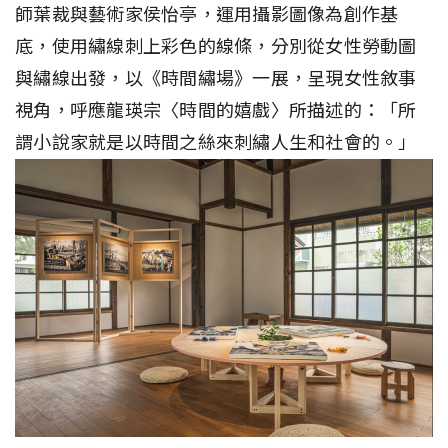
師葉裁與藝術家侯怡亭，運用攝影圖像為創作基
底，使用繡線刺上彩色的線條，分別從女性勞動圖
與繡線出發，以《時間繡場》一展，呈現女性敘事
視角，呼應龍瑛宗〈時間的嬉戲〉所描述的：「所
謂小說家就是以時間之絲來刺繡人生和社會的。」