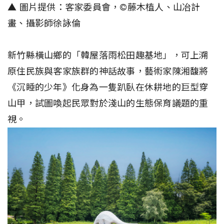
▲ 圖片提供：客家委員會，©️藤木植人、山冶計
畫、攝影師徐詠倫
新竹縣橫山鄉的「韓屋落雨松田趣基地」，可上溯
原住民族與客家族群的神話故事，藝術家陳湘馥將
《沉睡的少年》化身為一隻趴臥在休耕地的巨型穿
山甲，試圖喚起民眾對於淺山的生態保育議題的重
視。