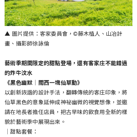
▲ 圖片提供：客家委員會，©️藤木植人、山冶計
畫、攝影師徐詠倫
藝術季期間限定的甜點登場，還有客家庄不能錯過
的炸牛汶水
《黑色幽默｜關西一塊仙草動》
以創新詼諧的設計手法，翻轉傳統的客庄印象，將
仙草黑色的意象延伸成神祕幽微的視覺想像，並邀
請在地長者擔任店員，把古早味的飲食用全新的樣
貌於藝術季中展現出來。
｜甜點套餐：