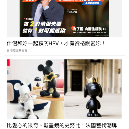
最新必踩復古秘境「臺灣文學基地」登
場！再加碼文青風美食甜品、打卡熱點，
快來趟慵懶愜意的一日遊吧！
伴侶和妳一起預防HPV，才有資格說愛妳！
台灣癌症基金會
增添城市新色彩！「板橋聯翠里3D彩繪
巷」強勢登場，加碼最藝術的1日遊行程！
比愛心的米奇、戴墨鏡的史努比！法國藝術潮牌