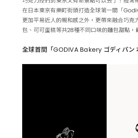
巧克力控們到東京又有新景點可以去了！經常帶
在日本東京有樂町街頭打造全球第一間「Godiv
更加平易近人的親和感之外，更帶來融合巧克
包、可可蛋糕等共28種不同口味的麵包甜點，
全球首間「GODIVA Bakery ゴディパ