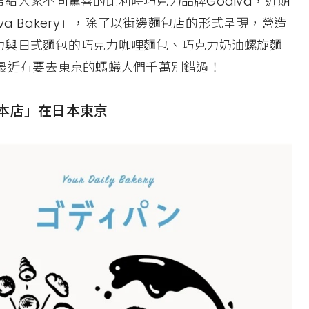
給大家不同驚喜的比利時巧克力品牌Godiva，近期
a Bakery」，除了以街邊麵包店的形式呈現，營造
力與日式麵包的巧克力咖哩麵包、巧克力奶油螺旋麵
最近有要去東京的螞蟻人們千萬別錯過！
ン 本店」在日本東京