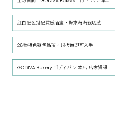
全球首間「GODIVA Bakery ゴディパン 本店」在日本東京
紅白配色搭配質感插畫，帶來滿滿親切感
28種特色麵包品項，銅板價即可入手
GODIVA Bakery ゴディパン 本店 店家資訊