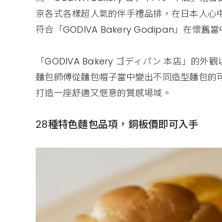
京各式各樣超人氣的伴手禮品排，在日本人心
符合「GODIVA Bakery Godipan」
「GODIVA Bakery ゴディパン 本店
麵包師傅從麵包帽子當中變出不同造型麵包的
打造一座舒適又愜意的質感場域。
28種特色麵包品項，銅板價即可入手