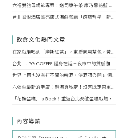
六福雙館母親節專案！送司康午茶 康乃馨花籃 演唱會票，高鐵78折限量。
台北君悅酒店漂亮廣式海鮮餐廳「療癒哲學」新菜單！每一口都成為心靈的享受。
飲食文化熱門文章
在家就能喝到「摩斯紅茶」，東爵商用茶包，黃金比例煮法，還原度百分百！
台北｜JPG.COFFEE 隱身在延三夜市中的質感咖啡店，絕美傢俱、必點鮮奶油拿鐵、可頌鬆餅
世界上再也沒有打不開的啤酒，侍酒師公開 5 個沒有開瓶器也能隨時開喝的技巧
六張犁最新的老店：趙海真私廚！沒有既定菜單，如同眷村媽媽的隨興，收到預訂發想最合適的眷村菜
「花旗蛋糕」is Back！重返台北奶油蛋糕戰場，掀起老台北人的回憶
內容導讀