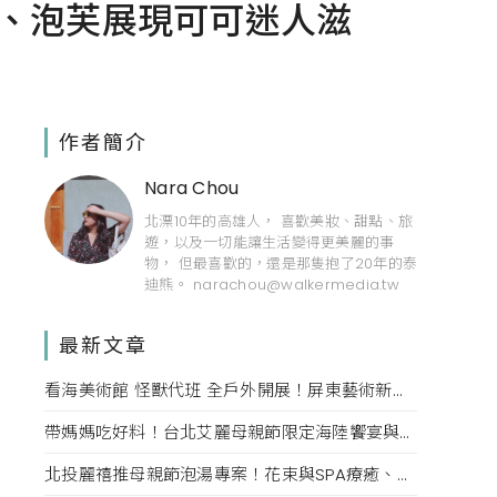
麵包、泡芙展現可可迷人滋
作者簡介
Nara Chou
北漂10年的高雄人， 喜歡美妝、甜點、旅
遊，以及一切能讓生活變得更美麗的事
物， 但最喜歡的，還是那隻抱了20年的泰
迪熊。 narachou@walkermedia.tw
最新文章
看海美術館 怪獸代班 全戶外開展！屏東藝術新亮點 網美必拍。
帶媽媽吃好料！台北艾麗母親節限定海陸饗宴與住房專案一次收藏。
北投麗禧推母親節泡湯專案！花束與SPA療癒、甜點同步登場