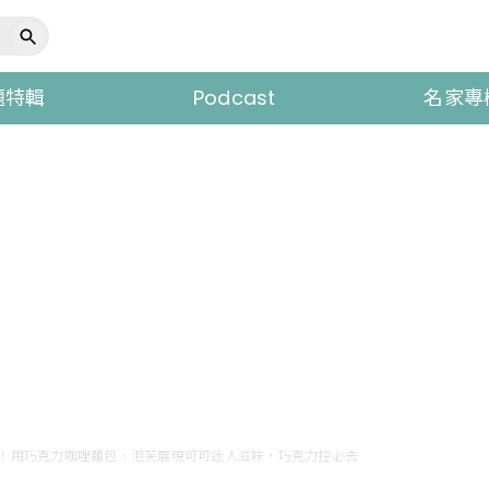
題特輯
Podcast
名家專
」在東京！用巧克力咖哩麵包、泡芙展現可可迷人滋味，巧克力控必去