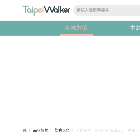
品味散策
主
>
品味散策
>
飲食文化
>
全球首間「GODIVA Bakery