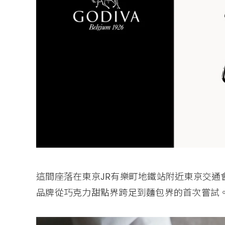
這間座落在東京JR有樂町地鐵站附近東京交通會館前
品牌從巧克力甜點界跨足到麵包界的首次嘗試