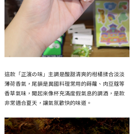
這款「正濱の味」主調是酸甜清爽的柑橘揉合淡淡
薄荷香氣，尾韻是異國料理常用的蒔蘿、肉豆蔻等
香草氣味，聞起來像杯充滿度假氣息的調酒，是款
非常適合夏天，讓氣氛歡快的味道。