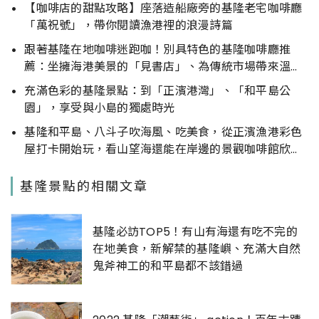
【咖啡店的甜點攻略】座落造船廠旁的基隆老宅咖啡廳
「萬祝號」，帶你閱讀漁港裡的浪漫詩篇
跟著基隆在地咖啡迷跑咖！別具特色的基隆咖啡廳推
薦：坐擁海港美景的「見書店」、為傳統市場帶來溫暖
的「小市場咖啡」
充滿色彩的基隆景點：到「正濱港灣」、「和平島公
園」，享受與小島的獨處時光
基隆和平島、八斗子吹海風、吃美食，從正濱漁港彩色
屋打卡開始玩，看山望海還能在岸邊的景觀咖啡館欣賞
無敵海景。
基隆景點的相關文章
基隆必訪TOP5！有山有海還有吃不完的
在地美食，新解禁的基隆嶼、充滿大自然
鬼斧神工的和平島都不該錯過