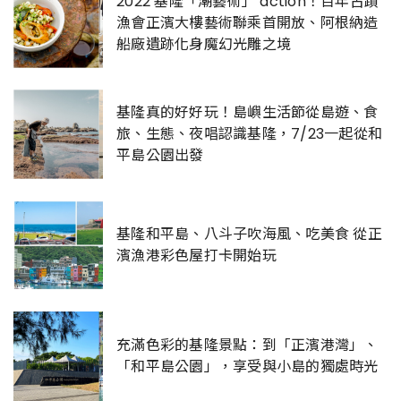
2022 基隆「潮藝術」 action！百年古蹟
漁會正濱大樓藝術聯乘首開放、阿根納造
船廠遺跡化身魔幻光雕之境
基隆真的好好玩！島嶼生活節從島遊、食
旅、生態、夜唱認識基隆，7/23一起從和
平島公園出發
基隆和平島、八斗子吹海風、吃美食 從正
濱漁港彩色屋打卡開始玩
充滿色彩的基隆景點：到「正濱港灣」、
「和平島公園」，享受與小島的獨處時光