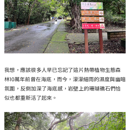
我想，應該很多人早已忘記了這片熱帶植物生態森
林10萬年前曾在海底，而今，濛濛細雨的濕度與幽暗
氛圍，反倒加深了海底感，岩壁上的珊瑚礁石們恰
似也都重新活了起來。