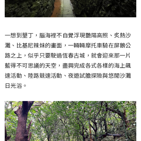
一想到墾丁，腦海裡不自覺浮現艷陽高照、炙熱沙
灘、比基尼辣妹的畫面，一輛輛摩托車騎在屏鵝公
路之上，似乎只要駛過恆春古城，就會迎來那一片
藍得不可思議的天空，盡興完成各式各樣的海上飆
速活動、陸路競速活動、夜遊試膽探險與悠閒沙灘
日光浴。