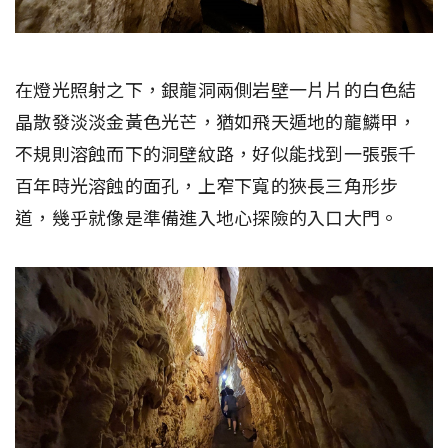
在燈光照射之下，銀龍洞兩側岩壁一片片的白色結
晶散發淡淡金黃色光芒，猶如飛天遁地的龍鱗甲，
不規則溶蝕而下的洞壁紋路，好似能找到一張張千
百年時光溶蝕的面孔，上窄下寬的狹長三角形步
道，幾乎就像是準備進入地心探險的入口大門。