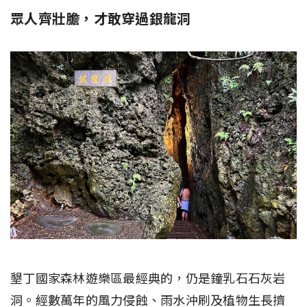
眾人齊壯膽，才敢穿過銀龍洞
墾丁國家森林遊樂區最經典的，仍是鐘乳石石灰岩
洞。經數萬年的風力侵蝕、雨水沖刷及植物生長擠