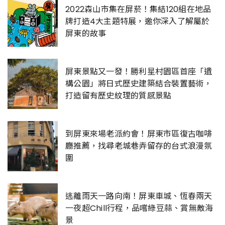
2022森山市集在屏菸！集結120組在地品
牌打造4大主題特展，邀你深入了解屬於
屏東的故事
屏東景點又一發！勝利星村園區首座「遺
構公園」將日式歷史建築結合裝置藝術，
打造留有歷史紋理的質感景點
到屏東來場老派約會！屏東市區復古咖啡
廳推薦，找尋老城巷弄留存的台式浪漫氛
圍
逃離雨天一路向南！屏東車城、恆春兩天
一夜超Chill行程，品嚐綠豆蒜、賞無敵海
景