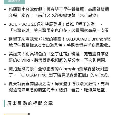
編輯精選
悠閒到南台灣度假！恆春墾丁早午餐推薦：高顏質飯糰
套餐「麋谷」、南部必吃經典鍋燒麵「木可晨食」
SOU・SOU 20週年特展登場！首推「墾丁的海」、
「台灣花磚」等台灣限定色印花，必買獨家商品一次看
到墾丁來場視覺+味覺的饗宴！GADUGADU Brunch秘
境早午餐坐擁360度山海景色，將絕美恆春半島景致收
進眼底
美翻天！別具特色的「墾丁住宿」精選：宛若置身摩洛
哥的C Villa、將海景盡收眼底的草分木，下次到南國旅
遊就住這！
擁抱超級海景！全球正夯的Glamping豪華露營吹到墾
丁，「O’GLAMPING 墾丁貓鼻頭露營莊園」的Villa式
露營超奢華
夏天就要直奔國境之南，屏東墾丁既浪漫又激情，充滿
濃濃南洋氣息的蔚藍海岸，踏浪、看鹿、吃海鮮是盛夏
最爽的度假體驗。
屏東景點的相關文章