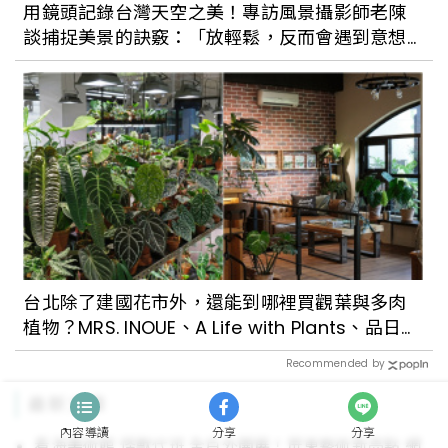
用鏡頭記錄台灣天空之美！專訪風景攝影師老陳
談捕捉美景的訣竅：「放輕鬆，反而會遇到意想
不到的驚喜。」
台北除了建國花市外，還能到哪裡買觀葉與多肉
植物？MRS. INOUE、A Life with Plants、品日
子…每一間都好好逛
Recommended by
最新文章
內容導讀
分享
分享
看海美術館 怪獸代班 全戶外開展！屏東藝術新亮點 網