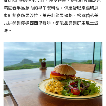
Brunch嚴選在地食材、時令物產，搭配組合而成充
滿恆春半島意向的早午餐料理，供應舒肥嫩雞胸屏
東紅藜麥蔬果沙拉、萬丹紅龍果優格、松露菌菇美
式拼盤到檸檬西西里咖啡，都能品嘗到屏東風土滋
味。