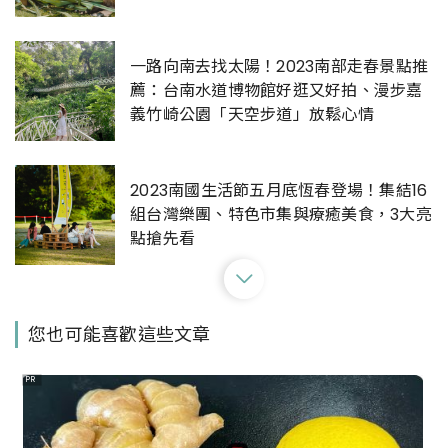
一路向南去找太陽！2023南部走春景點推
薦：台南水道博物館好逛又好拍、漫步嘉
義竹崎公園「天空步道」放鬆心情
2023南國生活節五月底恆春登場！集結16
組台灣樂團、特色市集與療癒美食，3大亮
點搶先看
6月必拍「黃金雨」美景！全台阿勃勒景點
您也可能喜歡這些文章
總整理，滿滿金黃花海隨便拍都美翻天
PR
悠閒到南台灣度假！恆春墾丁早午餐推