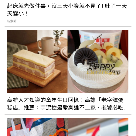
起床就先做件事，沒三天小腹就不見了! 肚子一天
來去屏東泡溫泉！四重溪公園溫泉季11月中
天變小！
開跑，連結10大光影裝置還能近距離接觸
新素簡
水豚
高雄人才知道的童年生日回憶！高雄「老字號蛋
糕店」推薦：芋泥控最愛高雄不二家、老饕必吃
百樂冰淇淋蛋糕