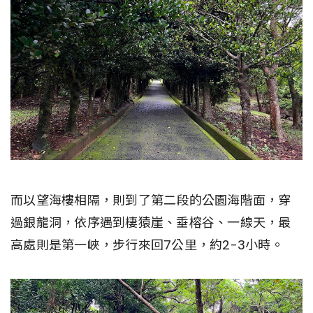
而以望海樓相隔，則到了第二段的公園海階面，穿
過銀龍洞，依序遇到棲猿崖、垂榕谷、一線天，最
高處則是第一峽，步行來回7公里，約2-3小時。