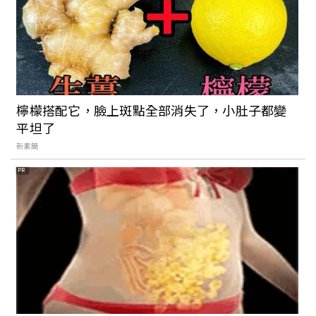
薦：高顏質飯糰套餐「麋谷」、南部必吃
經典鍋燒麵「木可晨食」
2023「半島花花生活節」恆春登場！集結
音樂派對、戶外運動體驗，享受慢步調的
檸檬搭配它，臉上斑點全部消失了，小肚子都變
南國美好生活
平坦了
新素簡
超萌「護港神貓」降臨屏東看海美術館！
PR
日本藝術家《船仔貓》展覽亮點整理與打
卡點推薦
屏東經典老屋新生！到以80年歷史老旅社
改建的「驛前大和咖啡館」喝杯咖啡