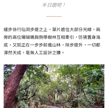
半日遊吧！
緩步徐行仙洞步道之上，葉片遮住大部分光線，兩
旁的高位珊瑚礁與熱帶樹林互相牽引，彷彿置身海
底，又如正在一步步前進山林，除步道外，一切都
渾然天成，毫無人工設計之嫌。