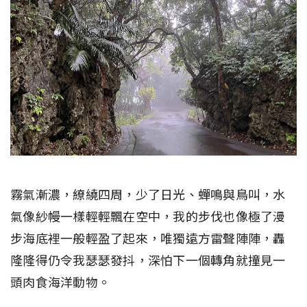
霧氣漸濃，繚繞四周，少了日光、蟬鳴與鳥叫，水
氣像紗幔一樣輕輕飄在空中，我的步伐也像極了漫
步海底裡一般輕盈了起來，唯獨遠方雷聲陣陣，轟
隆隆得仍令我瑟瑟發抖，深怕下一個轉角就撞見一
頭肉食海洋動物。