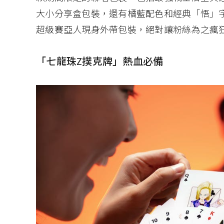
大小分享盒包裝，還有橘藍配色和經典「悟」
超級賽亞人現身外帶包裝，絕對讓粉絲為之瘋
「七龍珠Z撲克牌」熱血必備