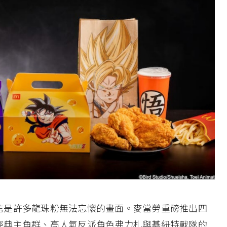
信是許多龍珠粉無法忘懷的畫面。麥當勞重磅推出四
經典主角群、高人氣反派角色弗力札與基紐特戰隊的