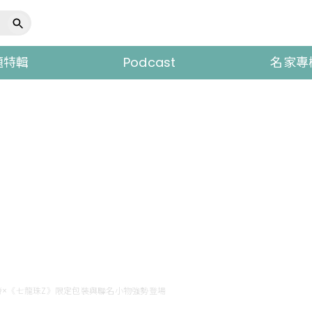
題特輯
Podcast
名家專
×《七龍珠Z》限定包裝與聯名小物強勢登場