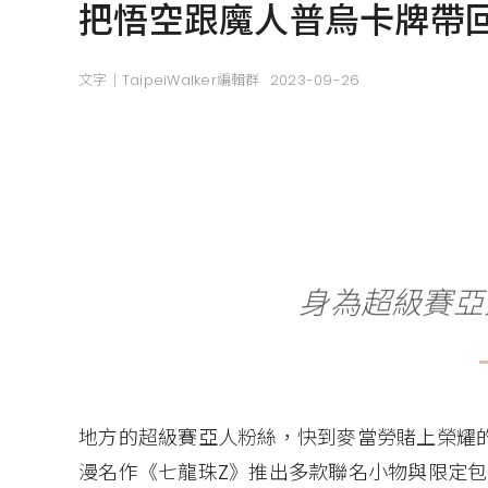
把悟空跟魔人普烏卡牌帶
文字｜TaipeiWalker編輯群
2023-09-26
身為超級賽亞
地方的超級賽亞人粉絲，快到麥當勞賭上榮耀
漫名作《七龍珠Z》推出多款聯名小物與限定包