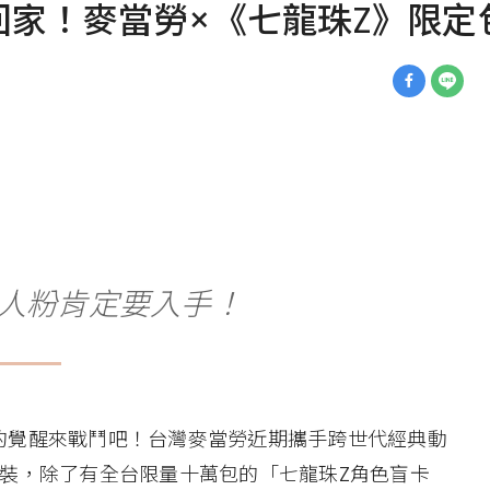
回家！麥當勞×《七龍珠Z》限定
人粉肯定要入手！
的覺醒來戰鬥吧！台灣麥當勞近期攜手跨世代經典動
裝，除了有全台限量十萬包的「七龍珠Z角色盲卡