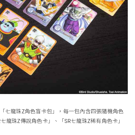
的「七龍珠Z角色盲卡包」，每一包內含四張隨機角色
七龍珠Z傳說角色卡」、「SR七龍珠Z稀有角色卡」