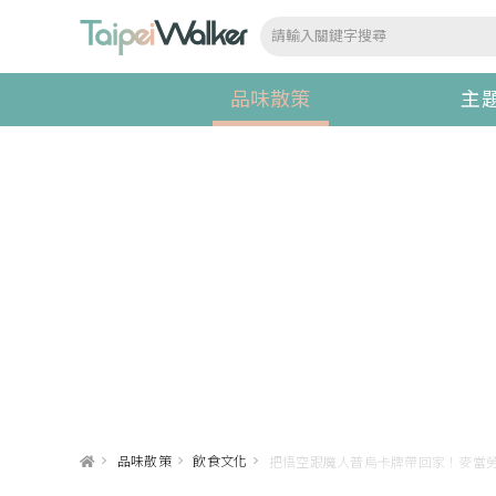
品味散策
主
>
品味散策
>
飲食文化
>
把悟空跟魔人普烏卡牌帶回家！麥當勞