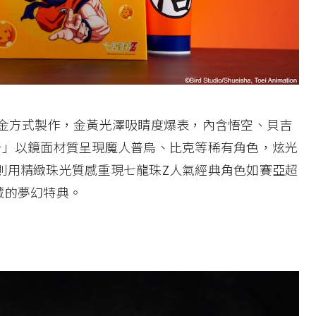
燙金方式製作，金黃光澤吸睛度爆表，內含悟空、貝吉
卡」以鏡面材質呈現魔人普烏、比克等稀有角色，炫光
則用精緻珠光質感重現七龍珠Z人氣經典角色如賽亞超
藏的夢幻特典。