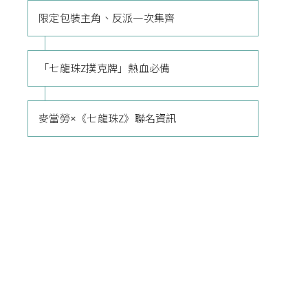
限定包裝主角、反派一次集齊
「七龍珠Z撲克牌」熱血必備
麥當勞×《七龍珠Z》聯名資訊