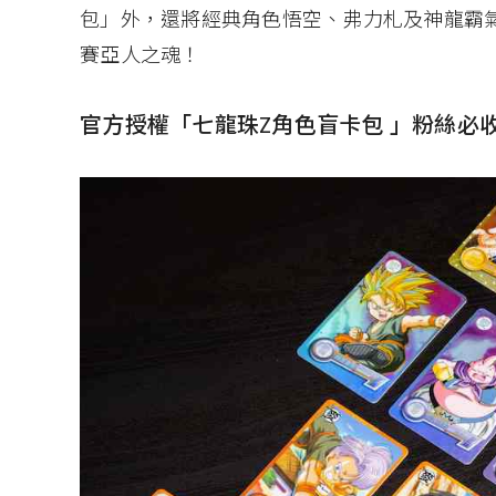
包」外，還將經典角色悟空、弗力札及神龍霸
賽亞人之魂！
官方授權「七龍珠Z角色盲卡包 」粉絲必