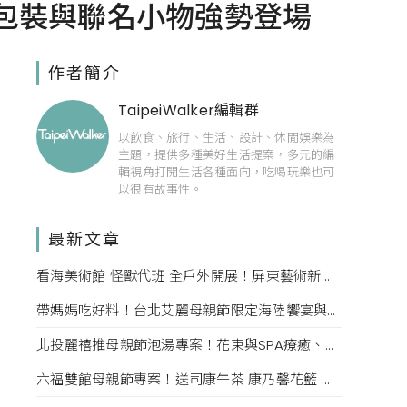
包裝與聯名小物強勢登場
作者簡介
TaipeiWalker編輯群
以飲食、旅行、生活、設計、休閒娛樂為
主題，提供多種美好生活提案，多元的編
輯視角打開生活各種面向，吃喝玩樂也可
以很有故事性。
最新文章
看海美術館 怪獸代班 全戶外開展！屏東藝術新亮點 網美必拍。
帶媽媽吃好料！台北艾麗母親節限定海陸饗宴與住房專案一次收藏。
北投麗禧推母親節泡湯專案！花束與SPA療癒、甜點同步登場
六福雙館母親節專案！送司康午茶 康乃馨花籃 演唱會票，高鐵78折限量。