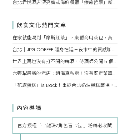
台北君悅酒店漂亮廣式海鮮餐廳「療癒哲學」新菜單！每一口都成為心靈的享受。
飲食文化熱門文章
在家就能喝到「摩斯紅茶」，東爵商用茶包，黃金比例煮法，還原度百分百！
台北｜JPG.COFFEE 隱身在延三夜市中的質感咖啡店，絕美傢俱、必點鮮奶油拿鐵、可頌鬆餅
世界上再也沒有打不開的啤酒，侍酒師公開 5 個沒有開瓶器也能隨時開喝的技巧
六張犁最新的老店：趙海真私廚！沒有既定菜單，如同眷村媽媽的隨興，收到預訂發想最合適的眷村菜
「花旗蛋糕」is Back！重返台北奶油蛋糕戰場，掀起老台北人的回憶
內容導讀
官方授權「七龍珠Z角色盲卡包 」粉絲必收藏