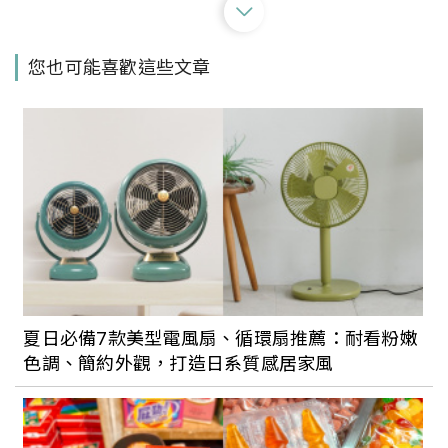
到海島度假也能很環保！小琉球旅遊3種低
您也可能喜歡這些文章
碳玩法：「咕咕幣」免費租借餐盒、租電
動車當代步工具……
【威士J 專欄】環保思維下的威士忌產業
未來
綠色潮流正當道！3個你要認識的台灣環保
時尚品牌：FYNE、繭裹子、At the
夏日必備7款美型電風扇、循環扇推薦：耐看粉嫩
Venue
色調、簡約外觀，打造日系質感居家風
被循環設計耽誤的發電廠：台電文創 5 款