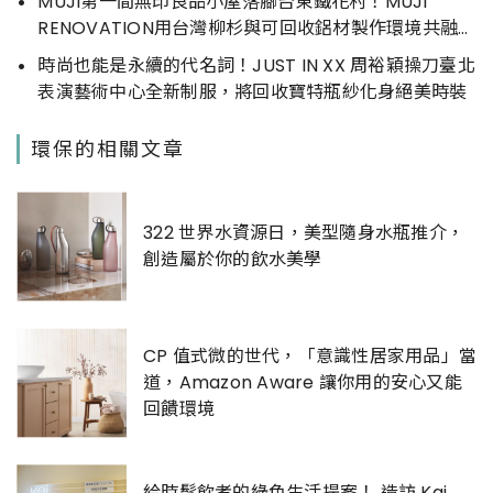
MUJI第一間無印良品小屋落腳台東鐵花村！MUJI
RENOVATION用台灣柳杉與可回收鋁材製作環境共融木
作小屋
時尚也能是永續的代名詞！JUST IN XX 周裕穎操刀臺北
表演藝術中心全新制服，將回收寶特瓶紗化身絕美時裝
環保的相關文章
322 世界水資源日，美型隨身水瓶推介，
創造屬於你的飲水美學
CP 值式微的世代，「意識性居家用品」當
道，Amazon Aware 讓你用的安心又能
回饋環境
給時髦飲者的綠色生活提案！ 造訪 Kai