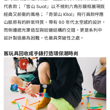
代表款；「雪山 Suat」以不規則六角形鏡框展現既
經典又前衛的風格；「奇萊山 Kîlaî」飛行員款呼應
山脈原有的帥氣特質，帶有 60 年代太空感的設計，
而側邊遮光罩造型與鉸鏈結構的交錯，更是系列中
設計製造最為困難，也最具突破性之處。
舊玩具回收成手錶打造環保潮時尚