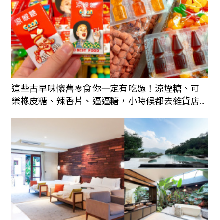
兼具實用性、設計感的環保文創產品
世界地球日，用行動呵護屬於我們的地球
這些古早味懷舊零食你一定有吃過！涼煙糖、可
樂橡皮糖、辣香片、逼逼糖，小時候都去雜貨店
買這些