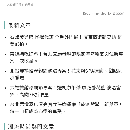
大華銀全能行銷方案
Recommended by
最新文章
看海美術館 怪獸代班 全戶外開展！屏東藝術新亮點 網
美必拍。
帶媽媽吃好料！台北艾麗母親節限定海陸饗宴與住房專
案一次收藏。
北投麗禧推母親節泡湯專案！花束與SPA療癒、甜點同
步登場
六福雙館母親節專案！送司康午茶 康乃馨花籃 演唱會
票，高鐵78折限量。
台北君悅酒店漂亮廣式海鮮餐廳「療癒哲學」新菜單！
每一口都成為心靈的享受。
潮流時尚熱門文章