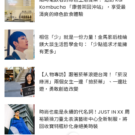
Kombucha 「康普茶回沖站」，享受最
清爽的綠色飲食體驗
相信「少」就是一份力量！金馬影后桂綸
鎂大談生活哲學金句：「少點追求才能擁
有更多」
【人物專訪】跟著菸蒂浪遊台灣！「菸沒
綠洲」兩個女生一邊「撿菸蒂」、一邊壯
遊，勇敢創造改變
時尚也能是永續的代名詞！JUST IN XX 周
裕穎操刀臺北表演藝術中心全新制服，將
回收寶特瓶紗化身絕美時裝