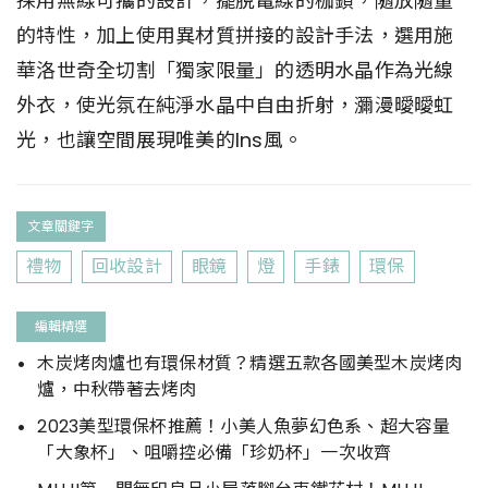
採用無線可攜的設計，擺脫電線的枷鎖，隨放隨量
的特性，加上使用異材質拼接的設計手法，選用施
華洛世奇全切割「獨家限量」的透明水晶作為光線
外衣，使光氛在純淨水晶中自由折射，瀰漫曖曖虹
光，也讓空間展現唯美的Ins風。
文章關鍵字
禮物
回收設計
眼鏡
燈
手錶
環保
編輯精選
木炭烤肉爐也有環保材質？精選五款各國美型木炭烤肉
爐，中秋帶著去烤肉
2023美型環保杯推薦！小美人魚夢幻色系、超大容量
「大象杯」、咀嚼控必備「珍奶杯」一次收齊