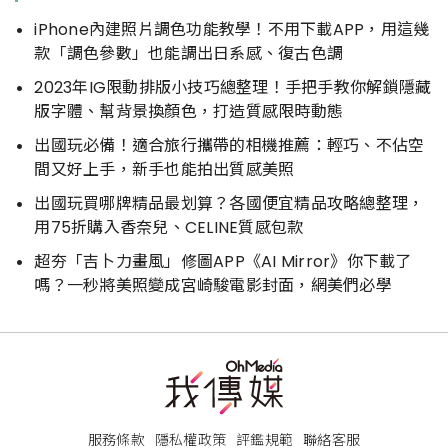
iPhone內建照片調色功能教學！不用下載APP，用這幾
款「調色參數」也能調出日系感、復古色調
2023年IG限動排版小技巧總整理！手把手教你解鎖隱藏
版字體、幫背景換顏色，打造質感限時動態
出國玩必備！適合旅行攜帶的相機推薦：輕巧、不佔空
間又好上手，新手也能拍出質感美照
出國玩買哪牌精品最划算？各國便宜精品攻略總整理，
用75折購入香奈兒、CELINE質感包款
超夯「吉卜力畫風」修圖APP《AI Mirror》你下載了
嗎？一秒將美照變成宮崎駿電影封面，網美們必學
服務條款
隱私權政策
評鑑規範
聯絡客服