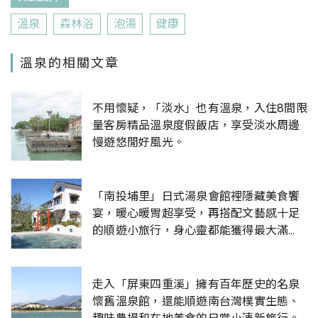
溫泉
森林浴
泡湯
健康
溫泉的相關文章
不用懷疑，「淡水」也有溫泉，入住8間限
量客房精品溫泉度假飯店，享受淡水周邊
慢遊悠閒好風光。
「南投埔里」日式湯泉會館裡隱藏美食饗
宴，暖心暖胃超享受，再搭配文藝感十足
的順遊小旅行，身心靈都能獲得最大滿
足。
走入「屏東四重溪」擁有百年歷史的名泉
懷舊溫泉館，還能順遊南台灣樸實生態、