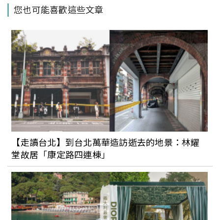
山灣水月景觀溫泉會館就在花蓮兩大溫泉
您也可能喜歡這些文章
區之一的「玉里安通溫泉」，除了泡湯還
能欣賞花東縱谷美景，冬季養生美食也不
可錯過。
泡湯同時還可以看美景、吃美食。北投
「少帥禪園」充滿歷史故事的建築開放，
掀開神秘面紗還能享受山林悠閒
礁溪鄰近抹茶山新溫泉俱樂部，「呆水溫
泉」提供24小時高級享泡湯樂趣，周邊還
【走讀台北】到台北萬華造訪逝去的地景：林耀
有許多大自然步道和精緻美食能好好享受
堂故居「康定路四連棟」
苗栗海線也有溫泉喔！坐擁遼闊平原美景
的「享沐時光莊園渡假酒店」，提供各種
貼心的大眾池、湯屋和美食的泡湯新體驗