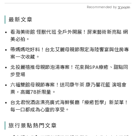
Recommended by
最新文章
看海美術館 怪獸代班 全戶外開展！屏東藝術新亮點 網
美必拍。
帶媽媽吃好料！台北艾麗母親節限定海陸饗宴與住房專
案一次收藏。
北投麗禧推母親節泡湯專案！花束與SPA療癒、甜點同
步登場
六福雙館母親節專案！送司康午茶 康乃馨花籃 演唱會
票，高鐵78折限量。
台北君悅酒店漂亮廣式海鮮餐廳「療癒哲學」新菜單！
每一口都成為心靈的享受。
旅行景點熱門文章