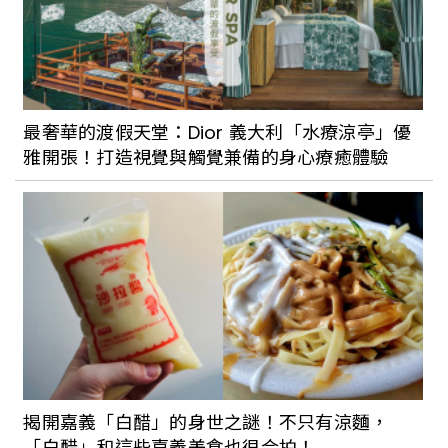
「湖畔花時間」隱身在山湖之間，是一個
寧靜悠閒的泡湯好去處，還有大湖有名的
草莓與草莓周邊商品可以品嚐喔
最奢華的渡假天堂：Dior 義大利「水療涼亭」優
雅開張！打造視覺與觸覺兼備的身心療癒體驗
全台最夯溫泉TOP 50排行榜，想知道國人
近兩年最喜歡的泡湯地區有在哪裡嗎？跟
著大家一起玩就對
揭開嘉義「白醋」的身世之謎！不只有涼麵，
「白醋」和這些嘉義美食也很合拍！