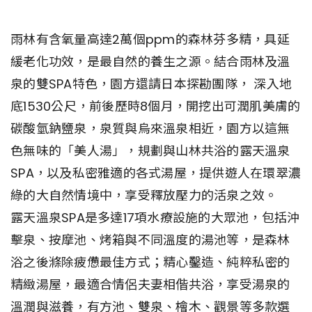
雨林有含氧量高達2萬個ppm的森林芬多精，具延
緩老化功效，是最自然的養生之源。結合雨林及溫
泉的雙SPA特色，園方還請日本探勘團隊， 深入地
底1530公尺，前後歷時8個月，開挖出可潤肌美膚的
碳酸氫鈉鹽泉，泉質與烏來溫泉相近，園方以這無
色無味的「美人湯」，規劃與山林共浴的露天溫泉
SPA，以及私密雅適的各式湯屋，提供遊人在環翠濃
綠的大自然情境中，享受釋放壓力的活泉之效。
露天溫泉SPA是多達17項水療設施的大眾池，包括沖
擊泉、按摩池、烤箱與不同溫度的湯池等，是森林
浴之後滌除疲憊最佳方式；精心鑿造、純粹私密的
精緻湯屋，最適合情侶夫妻相偕共浴，享受湯泉的
溫潤與滋養，有方池、雙泉、檜木、觀景等多款選