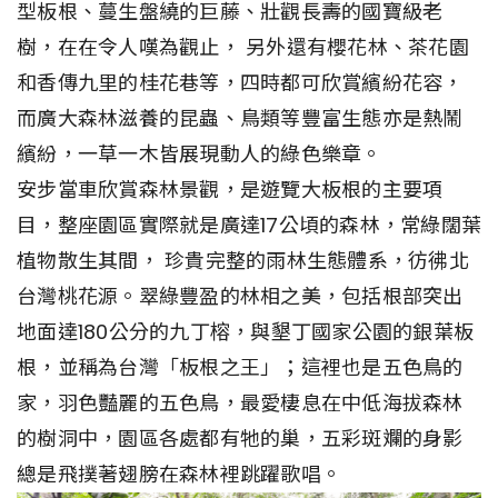
型板根、蔓生盤繞的巨藤、壯觀長壽的國寶級老
樹，在在令人嘆為觀止， 另外還有櫻花林、茶花園
和香傳九里的桂花巷等，四時都可欣賞繽紛花容，
而廣大森林滋養的昆蟲、鳥類等豐富生態亦是熱鬧
繽紛，一草一木皆展現動人的綠色樂章。
安步當車欣賞森林景觀，是遊覽大板根的主要項
目，整座園區實際就是廣達17公頃的森林，常綠闊葉
植物散生其間， 珍貴完整的雨林生態體系，彷彿北
台灣桃花源。翠綠豐盈的林相之美，包括根部突出
地面達180公分的九丁榕，與墾丁國家公園的銀葉板
根，並稱為台灣「板根之王」；這裡也是五色鳥的
家，羽色豔麗的五色鳥，最愛棲息在中低海拔森林
的樹洞中，園區各處都有牠的巢，五彩斑斕的身影
總是飛撲著翅膀在森林裡跳躍歌唱。