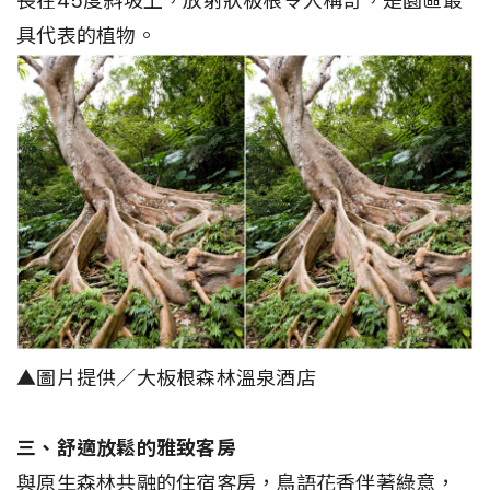
長在45度斜坡上，放射狀板根令人稱奇，是園區最
具代表的植物。
▲圖片提供／大板根森林溫泉酒店
三、舒適放鬆的雅致客房
與原生森林共融的住宿客房，鳥語花香伴著綠意，