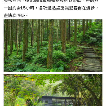
服務區內，還能品嚐精緻餐點與輕食茶飲。繞園區
一圈約需1.5小時，各項體貼設施讓遊客自在漫步，
盡情森呼吸。