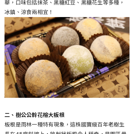
華，口味包括抹茶、黑糖紅豆、黑糖花生等多種，
冰鎮、涼食兩相宜！
二、樹公公幹花榕大板根
板根是雨林一種特有現象，這株國寶級百年老樹生