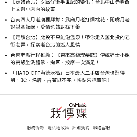
【走讀台北】歹鐵仔街半世紀的變化：台北中山赤峰街
上文創小店內的故事
台南四大月老廟要拜對：武廟月老打爛桃花、闊嘴月老
說媒牽姻緣，愛情也該對症下藥
【走讀台北】北投不只能泡溫泉！帶你走入舊北投的老
街巷弄，探索老台北的迷人風情
台南老派行程推薦：《東來高級理髮廳》傳統紳士小姐
的高級坐洗體驗、掏耳、按摩一次滿足！
「HARD OFF海德沃福」日本最大二手店台灣也逛得
到，3C、名牌、古著逛不完，快點來挖寶吧！
服務條款
隱私權政策
評鑑規範
聯絡客服