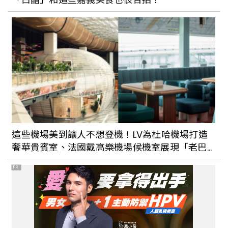
這些機場美到讓人不想登機！LV為杜哈機場打造
奢華貴賓室、法國戴高樂機場候機室展現「老巴
黎」美學
PR