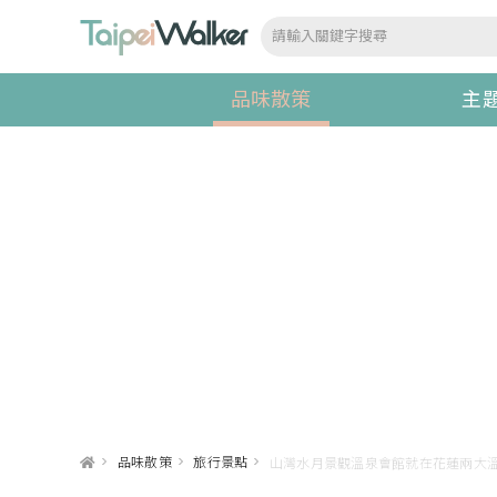
品味散策
主
>
品味散策
>
旅行景點
>