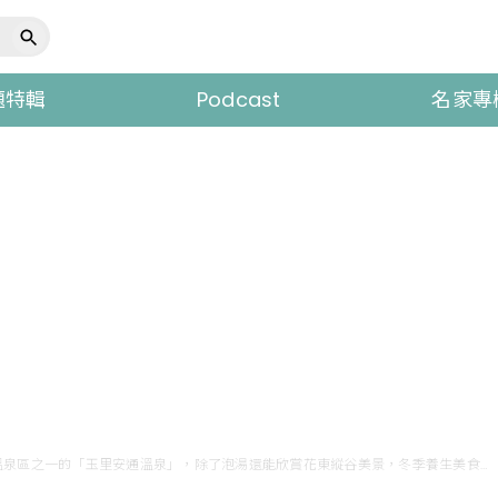
題特輯
Podcast
名家專
山灣水月景觀溫泉會館就在花蓮兩大溫泉區之一的「玉里安通溫泉」，除了泡湯還能欣賞花東縱谷美景，冬季養生美食也不可錯過。