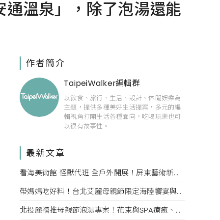
安通溫泉」，除了泡湯還能
作者簡介
TaipeiWalker編輯群
以飲食、旅行、生活、設計、休閒娛樂為
主題，提供多種美好生活提案，多元的編
輯視角打開生活各種面向，吃喝玩樂也可
以很有故事性。
最新文章
看海美術館 怪獸代班 全戶外開展！屏東藝術新亮點 網美必拍。
帶媽媽吃好料！台北艾麗母親節限定海陸饗宴與住房專案一次收藏。
北投麗禧推母親節泡湯專案！花束與SPA療癒、甜點同步登場