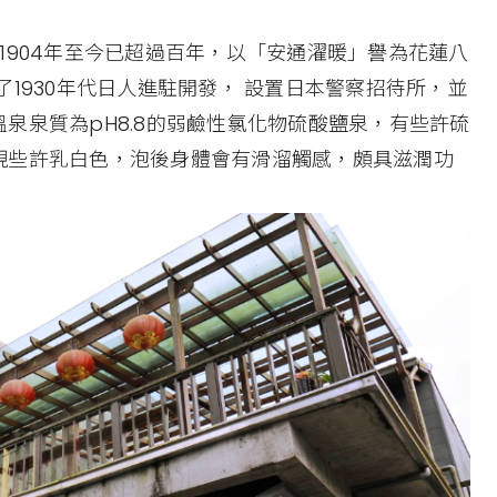
1904年至今已超過百年，以「安通濯暖」譽為花蓮八
1930年代日人進駐開發， 設置日本警察招待所，並
泉泉質為pH8.8的弱鹼性氯化物硫酸鹽泉，有些許硫
現些許乳白色，泡後身體會有滑溜觸感，頗具滋潤功