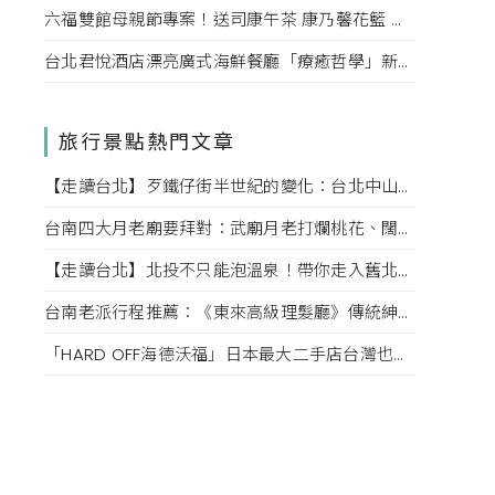
六福雙館母親節專案！送司康午茶 康乃馨花籃 演唱會票，高鐵78折限量。
台北君悅酒店漂亮廣式海鮮餐廳「療癒哲學」新菜單！每一口都成為心靈的享受。
旅行景點熱門文章
【走讀台北】歹鐵仔街半世紀的變化：台北中山赤峰街上文創小店內的故事
台南四大月老廟要拜對：武廟月老打爛桃花、闊嘴月老說媒牽姻緣，愛情也該對症下藥
【走讀台北】北投不只能泡溫泉！帶你走入舊北投的老街巷弄，探索老台北的迷人風情
台南老派行程推薦：《東來高級理髮廳》傳統紳士小姐的高級坐洗體驗、掏耳、按摩一次滿足！
「HARD OFF海德沃福」日本最大二手店台灣也逛得到，3C、名牌、古著逛不完，快點來挖寶吧！