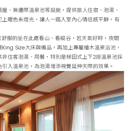
湯屋、無邊際溫泉池等設施，提供旅人住宿、泡湯、
配上暖色系燈光，讓人一踏入室內心情倍感平靜，有
以舒服的坐在此處看山、看縱谷，若天氣好時，夜間
ing Size大床與備品，再加上專屬檜木溫泉浴池，
供非住客泡湯、用餐，特別是梯田式上下2座溫泉池採
色引入溫泉池，為泡湯增添視覺延伸天際的效果。