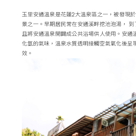
玉里安通溫泉是花蓮2大溫泉區之一，被發現於
景之一。早期居民常在安通溪畔挖池泡湯， 到了
且將安通溫泉開闢成公共浴場供人使用。安通溫
化氫的氣味，溫泉水質透明接觸空氣氧化後呈
效。