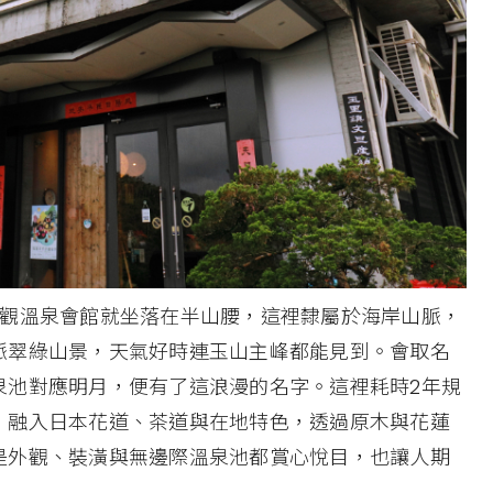
景觀溫泉會館就坐落在半山腰，這裡隸屬於海岸山脈，
脈翠綠山景，天氣好時連玉山主峰都能見到。會取名
泉池對應明月，便有了這浪漫的名字。這裡耗時2年規
，融入日本花道、茶道與在地特色，透過原木與花蓮
是外觀、裝潢與無邊際溫泉池都賞心悅目，也讓人期