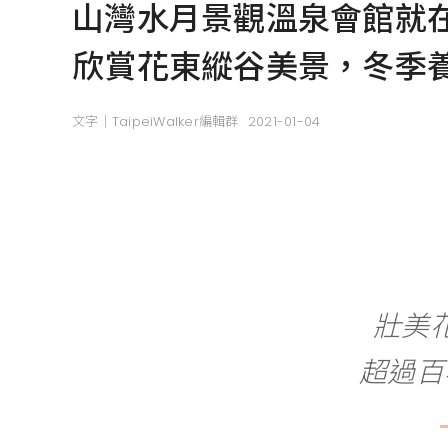
山灣水月景觀溫泉會館就
欣賞花東縱谷美景，冬季
文字｜TaipeiWalker編輯群
2021-01-04
壯美
超過百