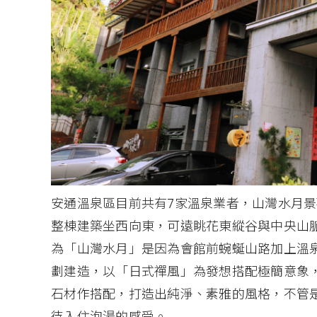
安通溫泉區目前共有7家溫泉業者，山灣水月
整棟建築坐西向東，可遠眺花東縱谷與中央山
為「山灣水月」是因為會館前蜿蜒山路加上溫
劃建造，以「日式禪風」為發想搭配極簡意象
石材作搭配，打造出純淨、素雅的風格，不管
待入住泡湯的感受。