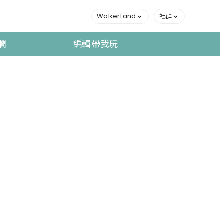
WalkerLand
社群
欄
編輯帶我玩