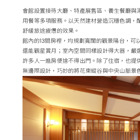
會館設置接待大廳、特產展售區、養生餐廳與
用餐等多項服務。以天然建材營造沉穩色調，
舒緩旅途疲憊的效果。
館內的13間房裡，均規劃寬闊的觀景陽台，可
還能觀星賞月；室內空間同樣設計得大器，嚴選K
許多人一進房便捨不得出門。除了住宿，也提
無邊際設計，巧妙的將花東縱谷與中央山脈景