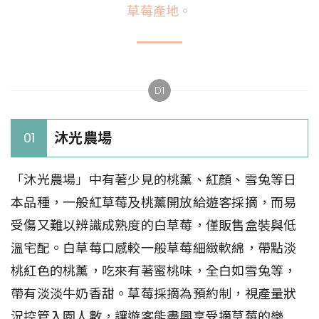
草莓產地。
D1
沐光農場
01
「沐光農場」中有著少見的桃薰、紅顏、雪兔等日
本品種，一般紅草莓及桃薰開放給遊客採摘，而易
受傷又難以辨識成熟度的白草莓，僅販售盒裝與低
溫宅配。白草莓口感較一般草莓細緻軟綿，帶點淡
桃紅色的桃薰，吃來有著蜜桃味，全白如雪兔等，
帶有淡淡牛奶香甜。草莓採摘為預約制，視產量狀
況控管入園人數，讓遊客能盡興享受摘草莓的樂