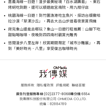
嘉義海線一日遊！漫步最美秘境「白水湖壽島」、東石
烤蚵吃到飽，還可以順遊故宮南院、用九柑仔店
桃園海線一日遊！到竹圍漁港吃生魚片、探訪台版撒哈
拉沙漠「草漯沙丘」，再去大古山步道看夜景賞飛機
爬完象山還能去哪玩？象山一日遊行程推薦：山腳下吃
甜點喝咖啡、夜晚到四四南村觀賞光雕秀
悠閒漫步八里左岸！欣賞期間限定「城市沙雕展」，再
到「美好時光．八里」享受復古咖啡時光
服務條款
隱私權政策
評鑑規範
聯絡客服
廣告刊登服務專線:
(02)2377-8068
轉分機 6554
我傳媒科技股份有限公司 OHMEDIA CO.,LTD.
統編：82884789