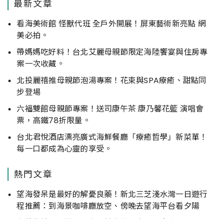
最新文章
看海美術館 怪獸代班 全戶外開展！屏東藝術新亮點 網
美必拍。
帶媽媽吃好料！台北艾麗母親節限定海陸饗宴與住房專
案一次收藏。
北投麗禧推母親節泡湯專案！花束與SPA療癒、甜點同
步登場
六福雙館母親節專案！送司康午茶 康乃馨花籃 演唱會
票，高鐵78折限量。
台北君悅酒店漂亮廣式海鮮餐廳「療癒哲學」新菜單！
每一口都成為心靈的享受。
熱門文章
望海發呆是最好的解憂良藥！新北三芝淺水灣一日遊行
程推薦：到海景咖啡廳放空、傍晚去望海平台看夕陽