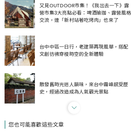
又見OUTDOOR市集！《我出去一下》露
營市集3大亮點必看：啤酒瑜珈、露營風格
交流，連「新村站著吃烤肉」也來了
台中中區一日行，老建築再現風華，搭配
文創彷彿穿梭時空的全新體驗
散發舊時光迷人韻味，來台中霧峰感受歷
史，經過改造成為人氣觀光景點
從台中山線玩到海線 騎鐵馬、玩氣球、讀
您也可能喜歡這些文章
繪本 親子同樂小孩放電大人開心