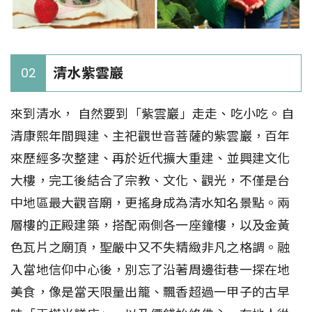
清水紫雲巖
02
來到清水， 自然要到「紫雲巖」走走、吃小吃。自
清康熙年間興建、主祀觀世音菩薩的紫雲巖，百年
來歷經多次整建、再於近代擴大重建、並興建文化
大樓，完工後結合了宗教、文化、觀光，不僅是台
中地區最大觀音廟，更搖身成為清水知名景點。兩
層樓的正殿建築，搭配兩側各一座鐘樓，以及金黃
色瓦片之廟頂，聖嚴中又不失精緻非凡之格調。融
入當地信仰中心後，別忘了沿著周邊街巷一探在地
美食，像是當天限量出籠、飄香超過一甲子的古早