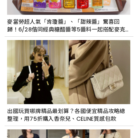
酒店8/29開幕，中區第一高樓、集結人
文、特色美食，風格旅人必住
麥當勞超人氣「肯瓊醬」、「甜辣醬」驚喜回
歸！6/28偕同經典糖醋醬等5醬料一起搭配麥克
中南部風格植物店巡禮：台中的酉、高雄
雞塊
的共生制所與苜一，都是觀葉植物迷的秘
境植物店
出國玩買哪牌精品最划算？各國便宜精品攻略總
整理，用75折購入香奈兒、CELINE質感包款