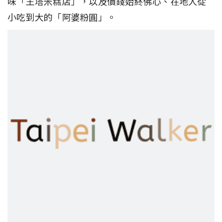
味「王塔米糕店」，以及價錢始終佛心、在地人從
小吃到大的「阿婆粉圓」。