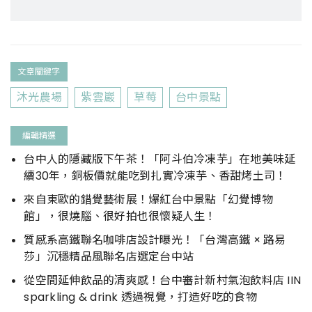
文章關鍵字
沐光農場
紫雲巖
草莓
台中景點
編輯精選
台中人的隱藏版下午茶！「阿斗伯冷凍芋」在地美味延
續30年，銅板價就能吃到扎實冷凍芋、香甜烤土司！
來自東歐的錯覺藝術展！爆紅台中景點「幻覺博物
館」，很燒腦、很好拍也很懷疑人生！
質感系高鐵聯名咖啡店設計曝光！「台灣高鐵 × 路易
莎」沉穩精品風聯名店選定台中站
從空間延伸飲品的清爽感！台中審計新村氣泡飲料店 IIN
sparkling & drink 透過視覺，打造好吃的食物