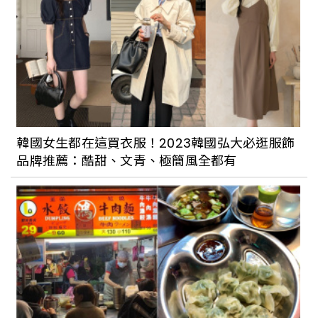
韓國女生都在這買衣服！2023韓國弘大必逛服飾
品牌推薦：酷甜、文青、極簡風全都有