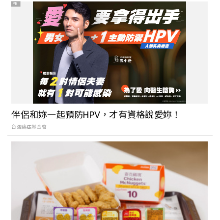
PR
台中藝文新地標！以咖啡香為引，來場咖
啡店與老屋裡的藝術體驗
當甜點成了詩！台中甜點店「山木島
Shanmu」，將台灣四季的詩意印象揉成
伴侶和妳一起預防HPV，才有資格說愛妳！
甜食糕餅
台灣癌症基金會
來自東歐的錯覺藝術展！爆紅台中景點
「幻覺博物館」，很燒腦、很好拍也很懷
疑人生！
台中旅遊又多一質感飯店！台中李方艾美