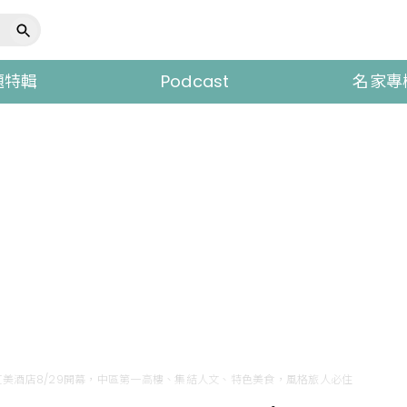
題特輯
Podcast
名家專
美酒店8/29開幕，中區第一高樓、集結人文、特色美食，風格旅人必住