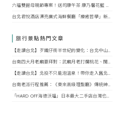
六福雙館母親節專案！送司康午茶 康乃馨花籃 演唱會票，高鐵78折限量。
台北君悅酒店漂亮廣式海鮮餐廳「療癒哲學」新菜單！每一口都成為心靈的享受。
旅行景點熱門文章
【走讀台北】歹鐵仔街半世紀的變化：台北中山赤峰街上文創小店內的故事
台南四大月老廟要拜對：武廟月老打爛桃花、闊嘴月老說媒牽姻緣，愛情也該對症下藥
【走讀台北】北投不只能泡溫泉！帶你走入舊北投的老街巷弄，探索老台北的迷人風情
台南老派行程推薦：《東來高級理髮廳》傳統紳士小姐的高級坐洗體驗、掏耳、按摩一次滿足！
「HARD OFF海德沃福」日本最大二手店台灣也逛得到，3C、名牌、古著逛不完，快點來挖寶吧！