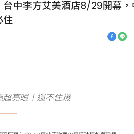
台中李方艾美酒店8/29開幕
必住
施超亮眼！還不住爆