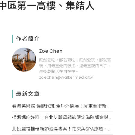
，中區第一高樓、集結人
作者簡介
Zoe Chen
既然愛吃，那就寫吃；既然愛玩，那就寫
玩，用最直覺的想法，過最直觀的日子，
最後乾脆活在自在裡。
zoechen@walkermedia.tw
最新文章
看海美術館 怪獸代班 全戶外開展！屏東藝術新亮點 網美必拍。
帶媽媽吃好料！台北艾麗母親節限定海陸饗宴與住房專案一次收藏。
北投麗禧推母親節泡湯專案！花束與SPA療癒、甜點同步登場