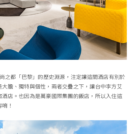
源於時尚之都「巴黎」的歷史淵源，注定讓這間酒店有別於
是大膽、獨特與個性，兩者交疊之下，讓台中李方艾
宿酒店。也因為是萬豪國際集團的飯店，所以入住這
容唷！