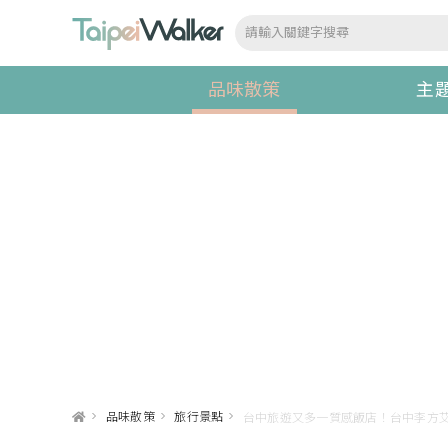
品味散策
主
>
品味散策
>
旅行景點
>
台中旅遊又多一質感飯店！台中李方艾