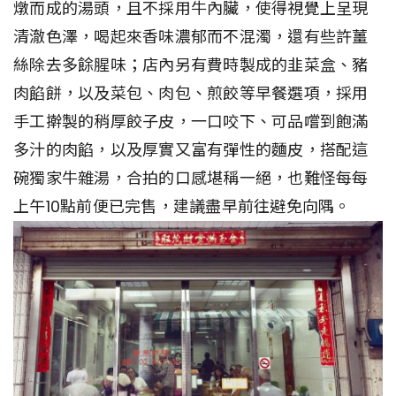
燉而成的湯頭，且不採用牛內臟，使得視覺上呈現
清澈色澤，喝起來香味濃郁而不混濁，還有些許薑
絲除去多餘腥味；店內另有費時製成的韭菜盒、豬
肉餡餅，以及菜包、肉包、煎餃等早餐選項，採用
手工擀製的稍厚餃子皮，一口咬下、可品嚐到飽滿
多汁的肉餡，以及厚實又富有彈性的麵皮，搭配這
碗獨家牛雜湯，合拍的口感堪稱一絕，也難怪每每
上午10點前便已完售，建議盡早前往避免向隅。