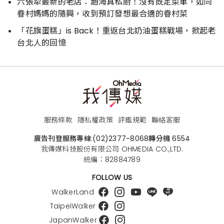
六張犁最新的老店：趙海真私廚！沒有既定菜單，如同
眷村媽媽的隨興，收到預訂發想最合適的眷村菜
「花旗蛋糕」is Back！重返台北奶油蛋糕戰場，掀起老
台北人的回憶
服務條款
隱私權政策
評鑑規範
聯絡客服
廣告刊登服務專線:
(02)2377-8068
轉分機 6554
我傳媒科技股份有限公司 OHMEDIA CO.,LTD.
統編：82884789
FOLLOW US
WalkerLand
TaipeiWalker
JapanWalker