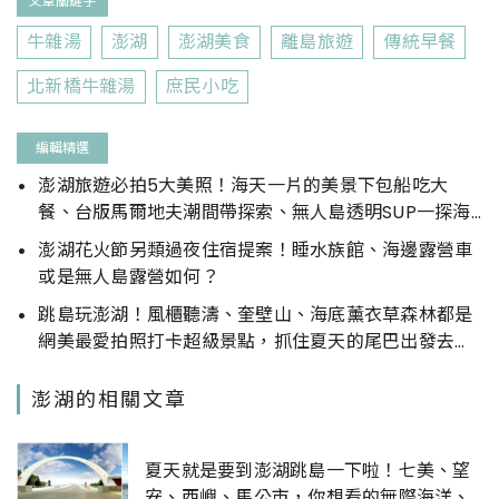
文章關鍵字
牛雜湯
澎湖
澎湖美食
離島旅遊
傳統早餐
北新橋牛雜湯
庶民小吃
編輯精選
澎湖旅遊必拍5大美照！海天一片的美景下包船吃大
餐、台版馬爾地夫潮間帶探索、無人島透明SUP一探海
底世界，澎湖這樣玩超好玩
澎湖花火節另類過夜住宿提案！睡水族館、海邊露營車
或是無人島露營如何？
跳島玩澎湖！風櫃聽濤、奎壁山、海底薰衣草森林都是
網美最愛拍照打卡超級景點，抓住夏天的尾巴出發去澎
湖吧
澎湖的相關文章
夏天就是要到澎湖跳島一下啦！七美、望
安、西嶼、馬公市，你想看的無際海洋、