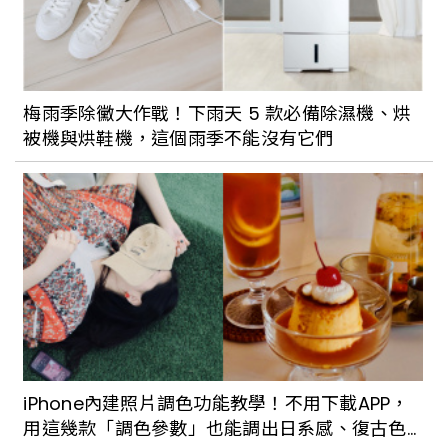
澎湖輪正式開航！由「柏成設計」操刀打
造媲美星級飯店船艙空間，開啟海上航運
梅雨季除黴大作戰！下雨天 5 款必備除濕機、烘
新篇章
被機與烘鞋機，這個雨季不能沒有它們
【Walker說走就走】Podcast EP228 抓
住夏天的尾巴，聊聊夏日的離島輕旅行
2024澎湖花火節5月登場！與航海王25週
年合作，無人機加煙火秀迎向偉大航道
iPhone內建照片調色功能教學！不用下載APP，
用這幾款「調色參數」也能調出日系感、復古色