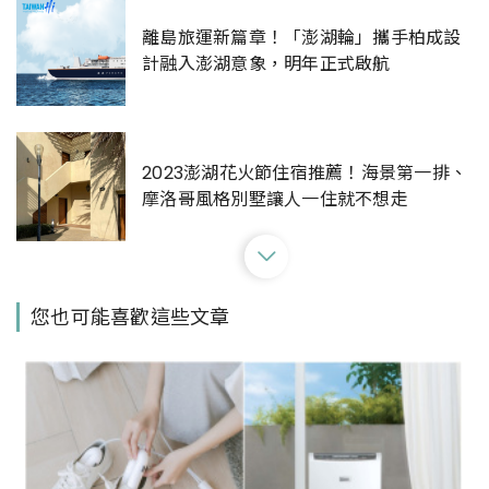
離島旅運新篇章！「澎湖輪」攜手柏成設
計融入澎湖意象，明年正式啟航
2023澎湖花火節住宿推薦！海景第一排、
摩洛哥風格別墅讓人一住就不想走
讓澎湖湛藍海水成今夏最美回憶！整理澎
您也可能喜歡這些文章
湖花火節7大玩水網美行程
澎湖重魚也重餘！專訪年年有鰆工作室：
人海共生第一步·從「食魚」讀懂海洋