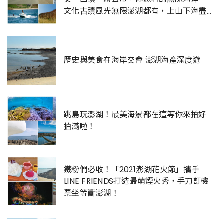
文化古蹟風光無限澎湖都有，上山下海盡
情玩
歷史與美食在海岸交會 澎湖海產深度遊
跳島玩澎湖！最美海景都在這等你來拍好
拍滿啦！
鐵粉們必收！「2021澎湖花火節」攜手
LINE FRIENDS打造最萌煙火秀，手刀訂機
票坐等衝澎湖！