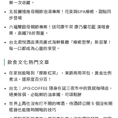
案一次收藏。
北投麗禧推母親節泡湯專案！花束與SPA療癒、甜點同
步登場
六福雙館母親節專案！送司康午茶 康乃馨花籃 演唱會
票，高鐵78折限量。
台北君悅酒店漂亮廣式海鮮餐廳「療癒哲學」新菜單！
每一口都成為心靈的享受。
飲食文化熱門文章
在家就能喝到「摩斯紅茶」，東爵商用茶包，黃金比例
煮法，還原度百分百！
台北｜JPG.COFFEE 隱身在延三夜市中的質感咖啡店，
絕美傢俱、必點鮮奶油拿鐵、可頌鬆餅
世界上再也沒有打不開的啤酒，侍酒師公開 5 個沒有開
瓶器也能隨時開喝的技巧