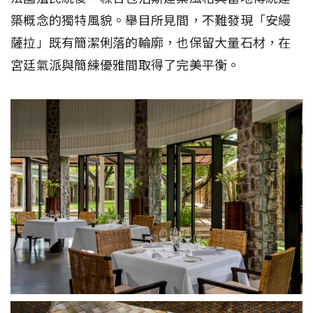
築概念的獨特風貌。舉目所見間，不難發現「安縵
薩拉」既有簡潔俐落的輪廓，也保留大量石材，在
宮廷氣派與簡練優雅間取得了完美平衡。