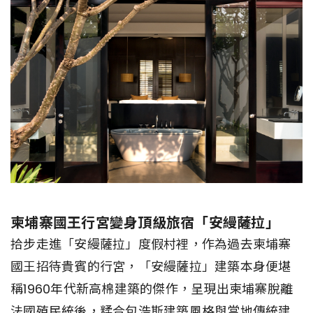
柬埔寨國王行宮變身頂級旅宿「安縵薩拉」
拾步走進「安縵薩拉」度假村裡，作為過去柬埔寨
國王招待貴賓的行宮，「安縵薩拉」建築本身便堪
稱1960年代新高棉建築的傑作，呈現出柬埔寨脫離
法國殖民統後，糅合包浩斯建築風格與當地傳統建