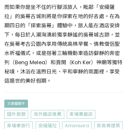
而如果你是坐不住的行腳派旅人，毗鄰「安縵薩
拉」的吳哥古城則將是你探索在地的好去處。在為
期四日的「探索吳哥」體驗中，旅人能在酒店安排
下，每日於人潮洶湧前獨享靜謐的吳哥城古跡，並
在吳哥考古公園內享用傳統高棉早餐、佛教僧侶聖
水祈福儀式，或是搭著三輪機動車造訪僻靜的奔密
列（Beng Melea）和貢開（Koh Ker）神廟等獨特
秘境，沐浴在溫煦日光、平和寧靜的氛圍裡，享受
這遁世的美好假期。
文章關鍵字
國外旅遊
海外飯店推薦
柬埔寨飯店
柬埔寨旅行
安縵薩拉
Amansara
新高棉建築