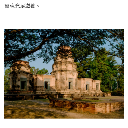
靈魂充足滋養。