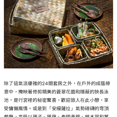
除了這氣派優雅的24間套房之外，在戶外的成蔭綠
意中，掩映著修剪精美的蒼翠花園和隱蔽的狹長泳
池，是行宮裡的秘密驚喜，歡迎旅人在此小憩，享
受慵懶風情。或是到「安縵薩拉」氣勢磅礴的穹頂
餐廳，享受以蓮子、蓮藕、泰國青檸、辣木葉和薑