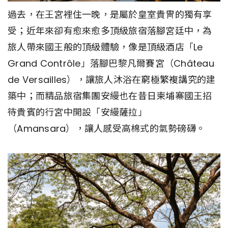
過去，在王宮裡住一晚，是屬於皇室貴冑的獨有享
受；近年來卻有愈來愈多頂級旅宿落腳宮廷中，為
旅人帶來國王般的頂級體驗，像是頂級酒店「Le
Grand Contrôle」落腳巴黎凡爾賽宮（Château
de Versailles），讓旅人沐浴在窮極繁複講究的建
築中；而精品旅宿集團安縵也在昔日柬埔寨國王招
待貴賓的行宮中開設「安縵薩拉」
（Amansara），讓人感受高棉式的氣勢磅礴。