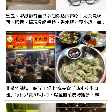
【世界旅宿搜查】最幸福的國度：不丹安
縵喀拉，用五處小屋探索幸福王國的五種
黑五、聖誕節替自己挑個潮點的禮物！廢棄漁網
風情
回收眼鏡、舊玩具變手錶、香水瓶外觀小燈，每
個都好好買
離正常生活不遠了！邊境解封0+7 停看
聽，一次看懂指揮中心宣布的注意事項，
最晚這天開放國境
國外旅遊推薦再加1：純法系郵輪「龐洛郵
輪」來台開日本航線！房內使用愛馬仕備
品，預計2023年穿梭沖繩秘境航程，駛進
大阪
韭菜控請進！晴光市場 排隊美食「鴻水餃牛肉
麵」每日只賣5.5小時，爆量韭菜皮薄餡多、鮮嫩
【世界旅宿搜查】住進以大航海時期為靈
多汁牛肉湯，保證一試成主顧
感的飯店裡！葡萄牙風格旅宿 Torel 1884
將環球之旅收納進房間