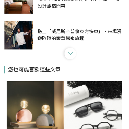
設計旅宿開幕
搭上「威尼斯辛普倫東方快車」，來場漫
遊歐陸的奢華鐵道旅程
2023年確定復辦！澳洲雪梨一年一度的室
您也可能喜歡這些文章
外燈光節「Vivid Sydney 繽紛雪梨」要回
來了
前往威廉王子與凱特王妃的蜜月勝地：造
訪印度洋「天堂之島」， Club Med
Seychelles 將島嶼美景盡收眼底！