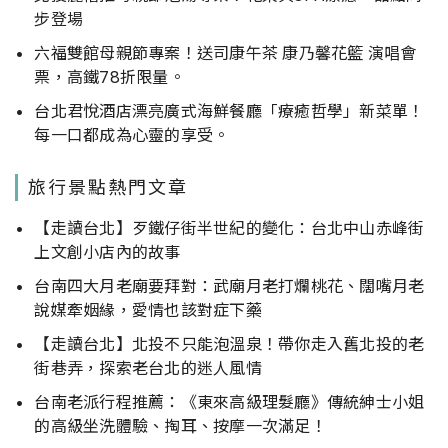
步登場
六福雙館母親節專案！送司康午茶 康乃馨花籃 演唱會
票，高鐵78折限量。
台北君悅酒店漂亮廣式海鮮餐廳「療癒哲學」新菜單！
每一口都成為心靈的享受。
旅行景點熱門文章
【走讀台北】歹鐵仔街半世紀的變化：台北中山赤峰街
上文創小店內的故事
台南四大月老廟要拜對：武廟月老打爛桃花、闊嘴月老
說媒牽姻緣，愛情也該對症下藥
【走讀台北】北投不只能泡溫泉！帶你走入舊北投的老
街巷弄，探索老台北的迷人風情
台南老派行程推薦：《東來高級理髮廳》傳統紳士小姐
的高級坐洗體驗、掏耳、按摩一次滿足！