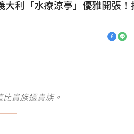
r 義大利「水療涼亭」優雅開張
這比貴族還貴族。