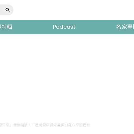
題特輯
Podcast
名家專
「水療涼亭」優雅開張！打造視覺與觸覺兼備的身心療癒體驗