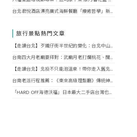
台北君悅酒店漂亮廣式海鮮餐廳「療癒哲學」新菜單！每一口都成為心靈的享受。
旅行景點熱門文章
【走讀台北】歹鐵仔街半世紀的變化：台北中山赤峰街上文創小店內的故事
台南四大月老廟要拜對：武廟月老打爛桃花、闊嘴月老說媒牽姻緣，愛情也該對症下藥
【走讀台北】北投不只能泡溫泉！帶你走入舊北投的老街巷弄，探索老台北的迷人風情
台南老派行程推薦：《東來高級理髮廳》傳統紳士小姐的高級坐洗體驗、掏耳、按摩一次滿足！
「HARD OFF海德沃福」日本最大二手店台灣也逛得到，3C、名牌、古著逛不完，快點來挖寶吧！