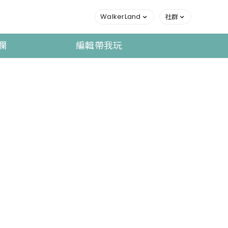
WalkerLand
社群
欄
編輯帶我玩