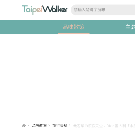
品味散策
主
>
品味散策
>
旅行景點
>
最奢華的渡假天堂：Dior 義大利