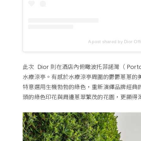
A post shared by Dior Offi
此次 Dior 則在酒店內俯瞰波托菲諾灣（ Porto
水療涼亭。有感於水療涼亭周圍的鬱鬱蔥蔥的美麗景象， D
特意選用生機勃勃的綠色，重新演繹品牌經典的 to
頭的綠色印花與周邊蔥翠繁茂的花園，更顯得