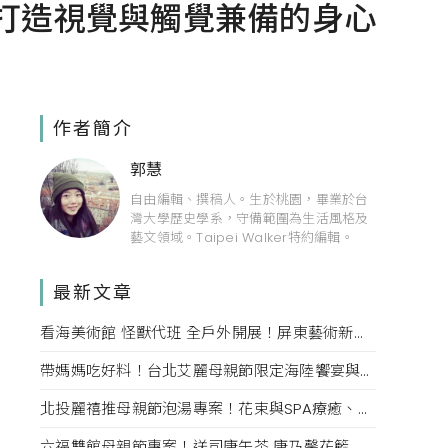
！打造視覺與觸覺兼備的身心
作者簡介
郭慧
自由編輯、撰稿人。生於桃園，畢業於台
灣大學歷史學系，守備範圍為生活風格及
藝文領域。Taipei Walker特約編輯。
最新文章
看海美術館 怪獸代班 全戶外開展！屏東藝術新亮點 網美必拍。
帶媽媽吃好料！台北艾麗母親節限定海陸饗宴與住房專案一次收藏。
北投麗禧推母親節泡湯專案！花束與SPA療癒、甜點同步登場
六福雙館母親節專案！送司康午茶 康乃馨花籃 演唱會票，高鐵78折限量。