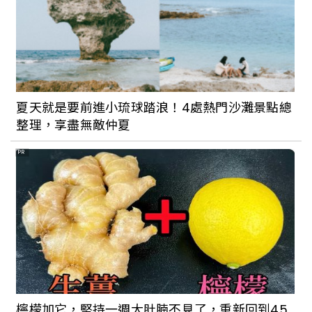
夏天就是要前進小琉球踏浪！4處熱門沙灘景點總
整理，享盡無敵仲夏
PR
檸檬加它，堅持一週大肚腩不見了，重新回到45