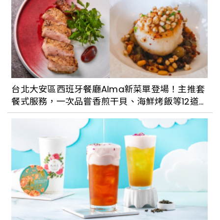
【Walker說走就走】Podcast EP183：冬
季的東北，美到冒泡（下）
台北大安區西班牙餐廳Alma新菜單登場！主推套
餐式服務，一次品嘗香煎干貝、海鮮烤飯等12道
【Walker說走就走】Podcast EP184：
傳統美食
聊一集台南牛肉湯的故鄉～善化