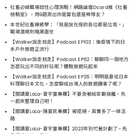
社畜必做職場奴性心理測驗！網路論壇Dcard推《社畜
檢驗室》，用9題測出你是雷包還是神隊友？
本世紀社畜療癒學：「我是說在座的各位都是垃圾。」
職場潛規則暗黑面世
【Walker說走就走】Podcast EP103：後疫情下的日
本戶外旅遊正流行
【Walker說走就走】Podcast EP62：聊聊同一個地方
怎麼玩出不同的好玩呢？體驗旅遊玩起來
【Walker說走就走】Podcast EP26：明明是要從日本
料理聊日本文化，怎麼聊成台灣人的旅遊趣事了呢？
【閱讀夏LaLa-夏宇童專欄】不要急著給家斷捨離，先
一起來整理自己吧！
【閱讀夏LaLa-陳夏民專欄】被拒絕，其實多了一條活
路
【閱讀夏LaLa-夏宇童專欄】2023年別忙著計劃了，先