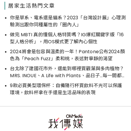
居家生活熱門文章
你是草系、電系還是貓系？2023「台灣設計展」心理測
驗測出跟你同種屬性的「圈內人」
做完 MBTI 真的懂個人格特質嗎？IG爆紅關鍵字版「16
型人格分析」，用OS模式更了解內心個性
2024將會是包容與溫柔的一年！Pantone公布2024顏
色為「Peach Fuzz」柔和桃，表述對寧靜的渴望
台北除了建國花市外，還能到哪裡買觀葉與多肉植物？
MRS. INOUE、A Life with Plants、品日子…每一間都好
好逛
9款必買美型環保杯：自備隨行杯買飲料不光可以保護
環境，飲料杯拿在手還是生活品味的表現