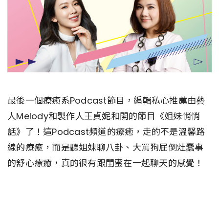
最後一個療癒系Podcast節目，編輯私心推薦由藝
人Melody和製作人王貞妮和開的節目《姐妹悄悄
話》了！這Podcast頻道的療癒，走的不是溫馨路
線的療癒，而是聽姐妹聊八卦、大罵狗屁倒灶蠢事
的舒心療癒，真的很有跟閨蜜在一起聊天的感覺！