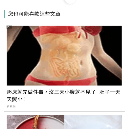
【Walker說走就走】Podcast EP179：怎
您也可能喜歡這些文章
麼玩出CP值最高的關西？聽完這一集就知
道啦！
PR
【Walker說走就走】Podcast EP180：
周末台北市提案，「六張犁」生態森呼吸
【Walker說走就走】Podcast EP181：冬
季的東北，美到冒泡（上）
起床就先做件事，沒三天小腹就不見了! 肚子一天
天變小！
新素簡
【Walker說走就走】Podcast EP182：周
末台北市提案，文青內湖假掰無極限