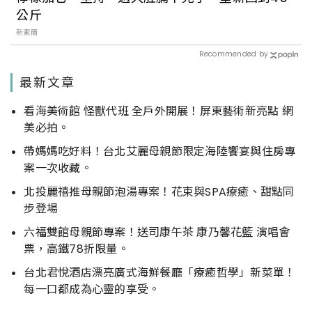
公斤
新素簡
Recommended by
最新文章
看海美術館 怪獸代班 全戶外開展！屏東藝術新亮點 網
美必拍。
帶媽媽吃好料！台北艾麗母親節限定海陸饗宴與住房專
案一次收藏。
北投麗禧推母親節泡湯專案！花束與SPA療癒、甜點同
步登場
六福雙館母親節專案！送司康午茶 康乃馨花籃 演唱會
票，高鐵78折限量。
台北君悅酒店漂亮廣式海鮮餐廳「療癒哲學」新菜單！
每一口都成為心靈的享受。