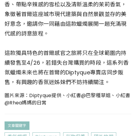
香、帶點辛辣感的雪松以及清新溫柔的茉莉香氣，
象徵著首爾這座城市現代建築與自然景觀並存的美
好意念，邀請你一同藉由這款蠟燭展開一趟充滿現
代感的詩意旅程。
這款獨具特色的首爾感官之旅將只在全球範圍内持
續發售至4/26，若錯失台灣購買的時段，這系列香
氛蠟燭未來也將在首爾的Diptyque專賣店同步販
售，有興趣的香氛迷姊妹們不妨持續關注。
圖片來源：Diptyque提供、小紅書
@巴黎種草姐
、小紅書
@Rhea媽媽的日常
文章關鍵字