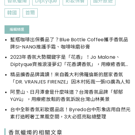
香氛蠟燭
Diptyque
彩妝保養
國外旅遊
韓國
首爾
編輯精選
藍瓶咖啡出保養品了？Blue Bottle Coffee攜手香氛品
牌SI-NANG推護手霜、咖啡味磨砂膏
2023年香氛大勢關鍵字是「花香」！Jo Malone、
Diptyque齊推浪漫夢幻「花香調香氛」，用療癒香氣開
啟新的一年
精品擴香品牌識讀！來自義大利佛羅倫斯的居家香氛
「DR. VRANJES FIRENZE」因木村拓哉一張IG廣為人知
阿里山、日月潭會是什麼味道？台灣香氛品牌「郁郁
YùYù」，用療癒放鬆的香氣訴說台灣山林美景
台中全新香氛彩妝選品店！Byredo台中形象店用自然元
素打造輕奢工業風空間，3大必逛亮點總整理
香氛蠟燭的相關文章