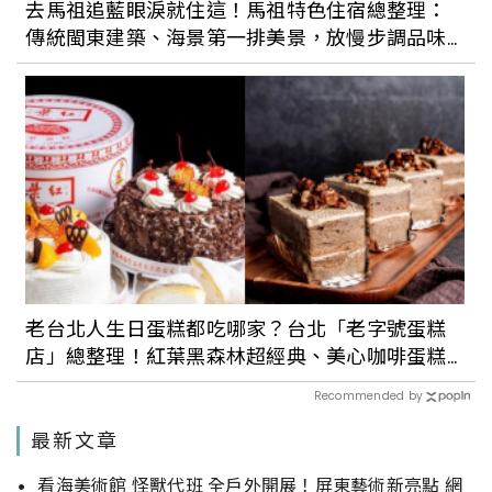
去馬祖追藍眼淚就住這！馬祖特色住宿總整理：
傳統閩東建築、海景第一排美景，放慢步調品味
小島時光
老台北人生日蛋糕都吃哪家？台北「老字號蛋糕
店」總整理！紅葉黑森林超經典、美心咖啡蛋糕
甜而不膩
Recommended by
最新文章
看海美術館 怪獸代班 全戶外開展！屏東藝術新亮點 網