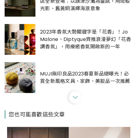
店全新登場：以旗津沙灘為靈感，用斑駁
光影、舊黃銅演繹海浪意象
2023年香氛大勢關鍵字是「花香」！Jo
Malone、Diptyque齊推浪漫夢幻「花香
調香氛」，用療癒香氣開啟新的一年
MUJI無印良品2023春夏新品總曝光！必
買全新風格文具、家飾、美妝品一次推薦
又一高雄質感香氛店！Aesop義享天地全
您也可能喜歡這些文章
新開幕，透過鍍鋅鋼管、運輸帶設計展現
海港工業風情