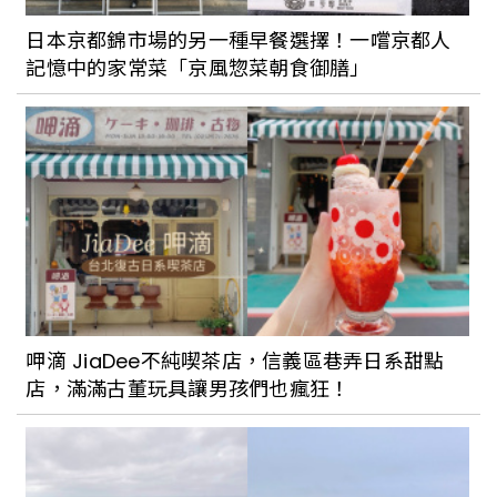
日本京都錦市場的另一種早餐選擇！一嚐京都人
記憶中的家常菜「京風惣菜朝食御膳」
呷滴 JiaDee不純喫茶店，信義區巷弄日系甜點
店，滿滿古董玩具讓男孩們也瘋狂！