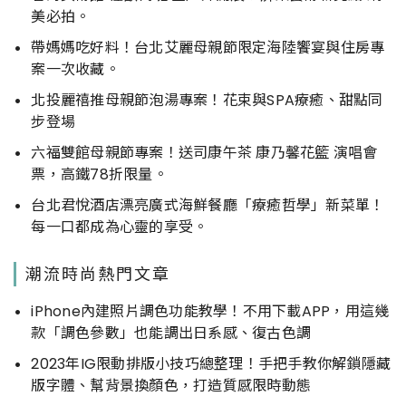
美必拍。
帶媽媽吃好料！台北艾麗母親節限定海陸饗宴與住房專
案一次收藏。
北投麗禧推母親節泡湯專案！花束與SPA療癒、甜點同
步登場
六福雙館母親節專案！送司康午茶 康乃馨花籃 演唱會
票，高鐵78折限量。
台北君悅酒店漂亮廣式海鮮餐廳「療癒哲學」新菜單！
每一口都成為心靈的享受。
潮流時尚熱門文章
iPhone內建照片調色功能教學！不用下載APP，用這幾
款「調色參數」也能調出日系感、復古色調
2023年IG限動排版小技巧總整理！手把手教你解鎖隱藏
版字體、幫背景換顏色，打造質感限時動態