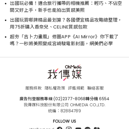
出國玩必備！適合旅行攜帶的相機推薦：輕巧、不佔空
間又好上手，新手也能拍出質感美照
出國玩買哪牌精品最划算？各國便宜精品攻略總整理，
用75折購入香奈兒、CELINE質感包款
超夯「吉卜力畫風」修圖APP《AI Mirror》你下載了
嗎？一秒將美照變成宮崎駿電影封面，網美們必學
服務條款
隱私權政策
評鑑規範
聯絡客服
廣告刊登服務專線:
(02)2377-8068
轉分機 6554
我傳媒科技股份有限公司 OHMEDIA CO.,LTD.
統編：82884789
FOLLOW US