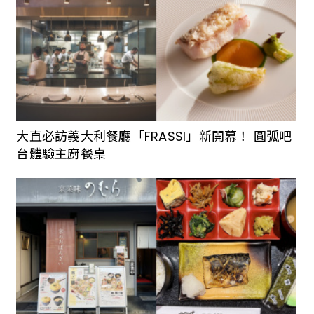
去韓國把Jennie同款香氣帶回家！
Tamburins、Pesade等韓國小眾香氛品
牌一次收
隱身大稻埕老宅的質感香氛店！LE LABO
攜城市系列新香「上海」進駐質感老屋，
大直必訪義大利餐廳「FRASSI」新開幕！ 圓弧吧
同步推3大必買城市香
台體驗主廚餐桌