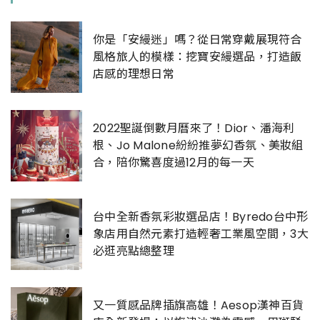
你是「安縵迷」嗎？從日常穿戴展現符合
風格旅人的模樣：挖寶安縵選品，打造飯
店感的理想日常
2022聖誕倒數月曆來了！Dior、潘海利
根、Jo Malone紛紛推夢幻香氛、美妝組
合，陪你驚喜度過12月的每一天
台中全新香氛彩妝選品店！Byredo台中形
象店用自然元素打造輕奢工業風空間，3大
必逛亮點總整理
又一質感品牌插旗高雄！Aesop漢神百貨