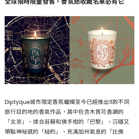
全球限時限量發售，香氛迷收藏名單必有它
Diptyque城市限定香氛蠟燭至今已經推出11款不同
旅行目的地的香氣作品，其中包含木質花香調的
「北京」、揉合苔蘚和佛手柑的「巴黎」、沉穩又
帶點神祕感的「紐約」、充滿加州氣息的「比佛