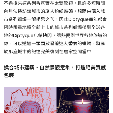
不過後來這系列香氛實在太受歡迎，且許多短時間
內無法造訪該城市的旅人紛紛敲碗，想藉由購入城
市系列蠟燭一解相思之苦，因此Diptyque每年都會
限時限量地將全新上市的城市系列蠟燭帶到全球各
地的Diptyque店鋪快閃，讓熱愛到世界各地旅遊的
你，可以透過一顆顆散發著迷人香氣的蠟燭，將屬
於那座城市的記憶完美復刻在居家空間當中。
揉合城市建築、自然景觀意象，打造絕美質感
包裝