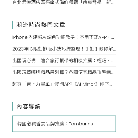
台北君悅酒店漂亮廣式海鮮餐廳「療癒哲學」新菜單！每一口都成為心靈的享受。
潮流時尚熱門文章
iPhone內建照片調色功能教學！不用下載APP，用這幾款「調色參數」也能調出日系感、復古色調
2023年IG限動排版小技巧總整理！手把手教你解鎖隱藏版字體、幫背景換顏色，打造質感限時動態
出國玩必備！適合旅行攜帶的相機推薦：輕巧、不佔空間又好上手，新手也能拍出質感美照
出國玩買哪牌精品最划算？各國便宜精品攻略總整理，用75折購入香奈兒、CELINE質感包款
超夯「吉卜力畫風」修圖APP《AI Mirror》你下載了嗎？一秒將美照變成宮崎駿電影封面，網美們必學
內容導讀
韓國必買香氛品牌推薦：Tamburins