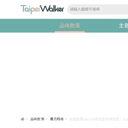
品味散策
主
>
品味散策
>
潮流時尚
>
去韓國把Jennie同款香氣帶回家！Ta