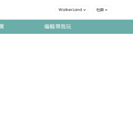
WalkerLand
社群
欄
編輯帶我玩