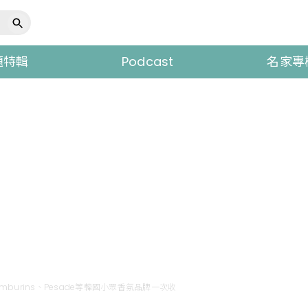
題特輯
Podcast
名家專
mburins、Pesade等韓國小眾香氛品牌一次收