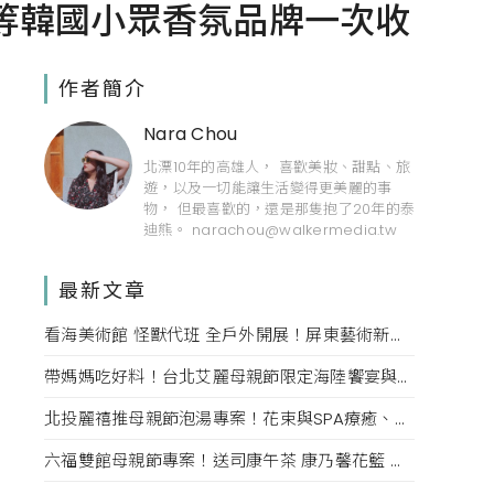
ade等韓國小眾香氛品牌一次收
作者簡介
Nara Chou
北漂10年的高雄人， 喜歡美妝、甜點、旅
遊，以及一切能讓生活變得更美麗的事
物， 但最喜歡的，還是那隻抱了20年的泰
迪熊。 narachou@walkermedia.tw
最新文章
看海美術館 怪獸代班 全戶外開展！屏東藝術新亮點 網美必拍。
帶媽媽吃好料！台北艾麗母親節限定海陸饗宴與住房專案一次收藏。
北投麗禧推母親節泡湯專案！花束與SPA療癒、甜點同步登場
六福雙館母親節專案！送司康午茶 康乃馨花籃 演唱會票，高鐵78折限量。