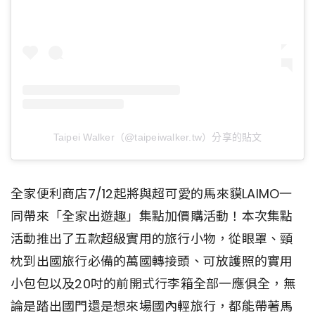
Taipei Walker（@taipeiwalker.tw）分享的貼文
全家便利商店7/12起將與超可愛的馬來貘LAIMO一
同帶來「全家出遊趣」集點加價購活動！本次集點
活動推出了五款超級實用的旅行小物，從眼罩、頸
枕到出國旅行必備的萬國轉接頭、可放護照的實用
小包包以及20吋的前開式行李箱全部一應俱全，無
論是踏出國門還是想來場國內輕旅行，都能帶著馬