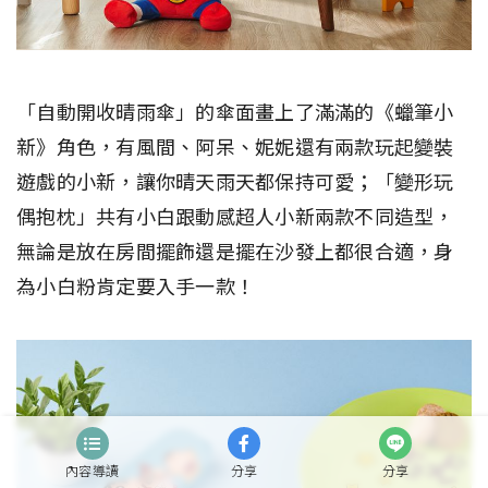
「自動開收晴雨傘」的傘面畫上了滿滿的《蠟筆小
新》角色，有風間、阿呆、妮妮還有兩款玩起變裝
遊戲的小新，讓你晴天雨天都保持可愛；「變形玩
偶抱枕」共有小白跟動感超人小新兩款不同造型，
無論是放在房間擺飾還是擺在沙發上都很合適，身
為小白粉肯定要入手一款！
內容導讀
分享
分享