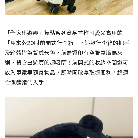
「全家出遊趣」集點系列商品首推可愛又實用的
「馬來貘20吋前開式行李箱」，這款行李箱的把手
及箱體皆為質感米色，前蓋還印有空服員版馬來
貘，帶它出遊真的超吸睛！前開式的收納空間還可
放入筆電等隨身物品，即時開啟拿取超便利，超適
合懶豬豬們入手！