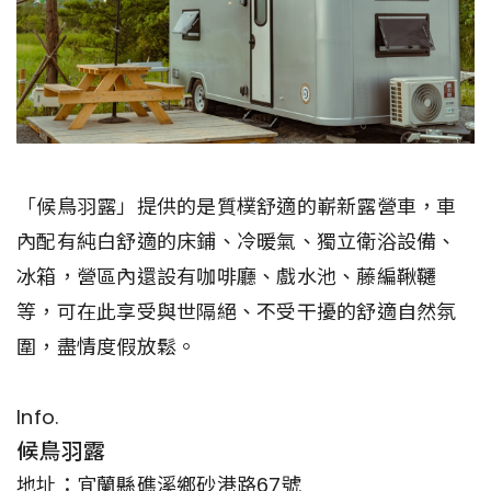
「候鳥羽露」提供的是質樸舒適的嶄新露營車，車
內配有純白舒適的床鋪、冷暖氣、獨立衛浴設備、
冰箱，營區內還設有咖啡廳、戲水池、藤編鞦韆
等，可在此享受與世隔絕、不受干擾的舒適自然氛
圍，盡情度假放鬆。
Info.
候鳥羽露
地址：宜蘭縣礁溪鄉砂港路67號