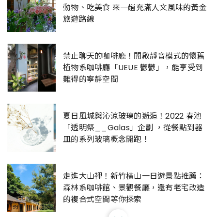
動物、吃美食 來一趟充滿人文風味的黃金
旅遊路線
禁止聊天的咖啡廳！開啟靜音模式的懷舊
植物系咖啡廳「UEUE 鬱鬱」，能享受到
難得的寧靜空間
夏日風城與沁涼玻璃的邂逅！2022 春池
「透明祭__Galas」企劃 ，從餐點到器
皿的系列玻璃概念開跑！
走進大山裡！新竹橫山一日遊景點推薦：
森林系咖啡館、景觀餐廳，還有老宅改造
的複合式空間等你探索