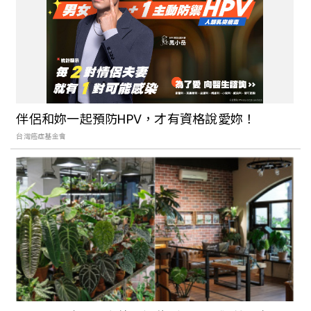
收眼底
台灣冬季限定景點除了採草莓還能去哪？
新竹採橘子、南投賞梅花，感受冬天專屬
的療癒美景！
伴侶和妳一起預防HPV，才有資格說愛妳！
台灣癌症基金會
台北人過年去哪玩好？2023北部走春景點
總整理：北投三層崎花園彷彿置身日本富
良野、造訪桃園神社開啟一年好運