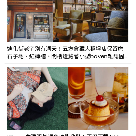
迪化街老宅別有洞天！五方食藏大稻埕店保留磨
石子地、紅磚牆、閣樓還藏著小型boven雜誌圖
書館