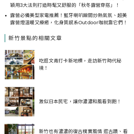
穎用3大法則打造時髦又舒服的「秋冬露營穿搭」！
露營必備美型家電推薦！藍牙喇叭瞬間炒熱氣氛、超美
露營燈溫暖又療癒，化身質感系Outdoor咖就靠它們！
新竹景點的相關文章
吃逛文青打卡新地標，走訪新竹時代秘
境！
激似日本民宅，讓你濃濃和風看到飽！
新竹也有濃濃的復古樸實風情 逛古蹟、看