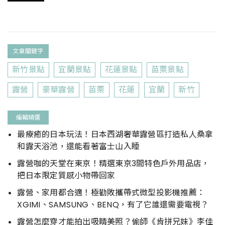
文章關鍵字
新竹景點
宜蘭景點
花蓮景點
苗栗景點
露營
豪華露營
苗栗
花蓮
宜蘭
新竹
編輯精選
最療癒的日本玩法！日本西湖奢華露營區打造私人桑拿
和露天浴池，還能看著富士山入睡
露營咖的天堂在東京！精選東京3間特色戶外用品店，
把日本限定質感小物帶回家
露營、家用都合適！極勸敗攜帶式微型投影機推薦：
XGIMI、SAMSUNG、BENQ，有了它誰還需要電視？
露營怎麼穿才能拍出吸睛美照？偷師《肯拼兄妹》李佳