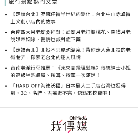
旅行景點熱門文章
【走讀台北】歹鐵仔街半世紀的變化：台北中山赤峰街
上文創小店內的故事
台南四大月老廟要拜對：武廟月老打爛桃花、闊嘴月老
說媒牽姻緣，愛情也該對症下藥
【走讀台北】北投不只能泡溫泉！帶你走入舊北投的老
街巷弄，探索老台北的迷人風情
台南老派行程推薦：《東來高級理髮廳》傳統紳士小姐
的高級坐洗體驗、掏耳、按摩一次滿足！
「HARD OFF海德沃福」日本最大二手店台灣也逛得
到，3C、名牌、古著逛不完，快點來挖寶吧！