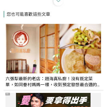
新竹竹東市中心的中央市場聚集超過500
您也可能喜歡這些文章
家攤商，還有客家小吃美食，跟著浪漫台
三線到新竹體驗道地客家小旅行
走進新竹無包裝小商店探索減塑生活！專
訪「新村小商號」主理人，感受用多少買
多少的無負擔消費
來點不一樣的跨年夜？台各地飯店跨年資
訊彙整：在海底吃燭光晚餐、在深山裡聽
六張犁最新的老店：趙海真私廚！沒有既定菜
原民音樂，在屋頂狂歡一整夜！
單，如同眷村媽媽一樣，收到預定發想最合適的
眷村菜
PR
連假去哪踩點好？精選全台星巴克特色門
市：純白老宅、日式建築，還能把海景盡