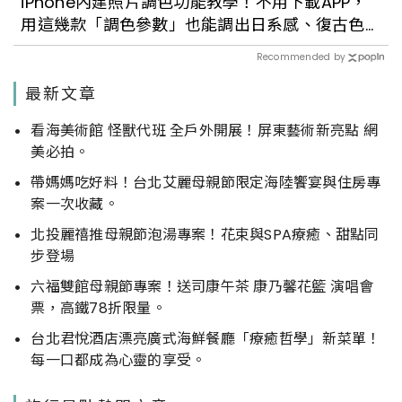
iPhone內建照片調色功能教學！不用下載APP，
用這幾款「調色參數」也能調出日系感、復古色
調
Recommended by
最新文章
看海美術館 怪獸代班 全戶外開展！屏東藝術新亮點 網
美必拍。
帶媽媽吃好料！台北艾麗母親節限定海陸饗宴與住房專
案一次收藏。
北投麗禧推母親節泡湯專案！花束與SPA療癒、甜點同
步登場
六福雙館母親節專案！送司康午茶 康乃馨花籃 演唱會
票，高鐵78折限量。
台北君悅酒店漂亮廣式海鮮餐廳「療癒哲學」新菜單！
每一口都成為心靈的享受。