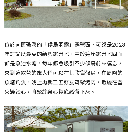
位於宜蘭礁溪的「候鳥羽露」露營區，可說是2023
年討論度最高的新興露營地。由於這座露營地四面
都是魚池水塘，每年都會吸引不少候鳥前來棲息，
來到這露營的旅人們可以在此欣賞候鳥，在周圍的
魚塘釣魚，晚上再與三五好友齊聚烤肉，環繞在營
火邊談心，將緊繃身心徹底鬆懈下來。