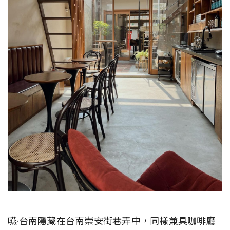
嚥·台南隱藏在台南崇安街巷弄中，同樣兼具咖啡廳