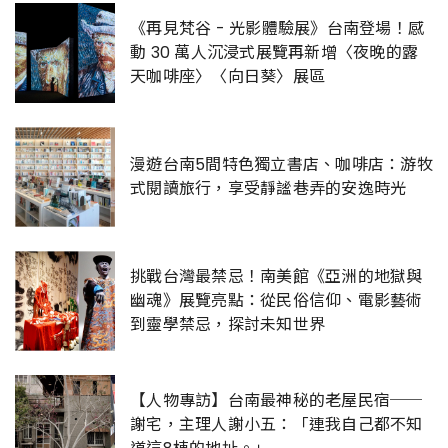
《再見梵谷 - 光影體驗展》台南登場！感
動 30 萬人沉浸式展覽再新增〈夜晚的露
天咖啡座〉〈向日葵〉展區
漫遊台南5間特色獨立書店、咖啡店：游牧
式閱讀旅行，享受靜謐巷弄的安逸時光
挑戰台灣最禁忌！南美館《亞洲的地獄與
幽魂》展覽亮點：從民俗信仰、電影藝術
到靈學禁忌，探討未知世界
【人物專訪】台南最神秘的老屋民宿──
謝宅，主理人謝小五：「連我自己都不知