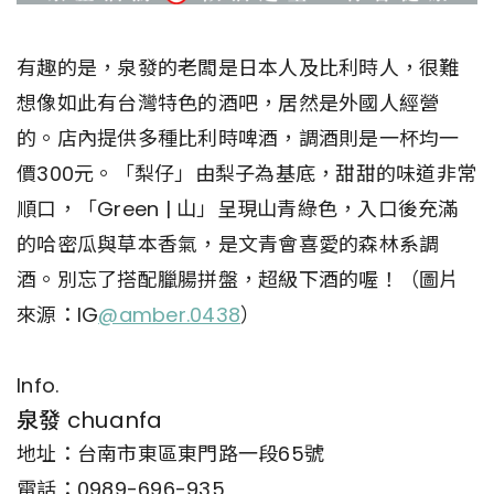
有趣的是，泉發的老闆是日本人及比利時人，很難
想像如此有台灣特色的酒吧，居然是外國人經營
的。店內提供多種比利時啤酒，調酒則是一杯均一
價300元。「梨仔」由梨子為基底，甜甜的味道非常
順口，「Green | 山」呈現山青綠色，入口後充滿
的哈密瓜與草本香氣，是文青會喜愛的森林系調
酒。別忘了搭配臘腸拼盤，超級下酒的喔！（圖片
來源：IG
@amber.0438
）
Info.
泉發 chuanfa
地址：台南市東區東門路一段65號
電話：0989-696-935