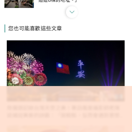
道這8棟的地址。」
為什麼要將藝術帶入生活？臺南市美術館
您也可能喜歡這些文章
重啟「2022南美館藝術開門」，譜述藝術
重要性
向府城的早餐下挑戰？貳樓台南店用磨石
子地板、藤椅與綠植，打造美式早午餐界
的台式復古風
彷彿置身昭和時代：台南「桑原商店」復
古日系柑仔店每日限定霜淇淋，帶你重回
用鏡頭記錄台灣天空之美！專訪風景攝影師老陳
日式街景懷舊風情
談捕捉美景的訣竅：「放輕鬆，反而會遇到意想
不到的驚喜。」