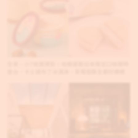
花樓三店 Follow Coffee lll就是一間鬧中
取靜的廢墟玻璃屋，一片綠意讓光合作用
無所不在，也是市區中的一處寧靜空間
逗之 apt.DouZ有著摩登與復古混搭，迷
你溫室是店裡亮點；各種經典美味也讓人
讚不絕口，從植栽到餐點都能療癒人心
全家、小7就買得到！哈根達斯日本限定口味限時
登台，卡士達布丁冰淇淋、草莓雪酥全都好療癒
重現府城的日式風華！台南「河童町故事
館」替安平老城區打造昭和年代復古商店
街風貌