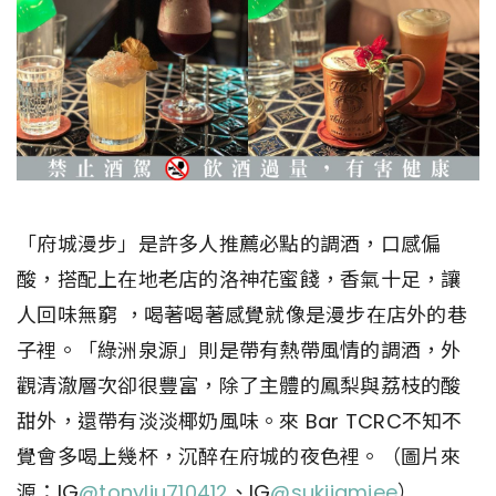
「府城漫步」是許多人推薦必點的調酒，口感偏
酸，搭配上在地老店的洛神花蜜餞，香氣十足，讓
人回味無窮 ，喝著喝著感覺就像是漫步在店外的巷
子裡。「綠洲泉源」則是帶有熱帶風情的調酒，外
觀清澈層次卻很豐富，除了主體的鳳梨與荔枝的酸
甜外，還帶有淡淡椰奶風味。來 Bar TCRC不知不
覺會多喝上幾杯，沉醉在府城的夜色裡。（圖片來
源：IG
@tonyliu710412
、IG
@sukijamiee
）