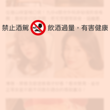
住進山裡當喘口氣！九份4間世外桃源秘境民宿推
薦：藝術家打造空間、老宅空間等旅舍，遠離塵
囂體會心靈上的靜謐
薄唇、厚唇怎麼塗唇膏才好看？看宋慧喬、金世
正等女星示範不同唇形適合的唇妝畫法！
PR