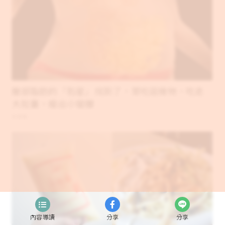
腹部脂肪的「剋星」找到了，常吃這幾物，吃走
大肚囊，瘦出小蠻腰
新素簡
內容導讀
分享
分享