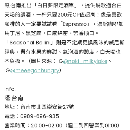
嚥·台南推出「白日夢限定酒單」，提供幾款適合白
天喝的調酒，一杯只要200元CP值超高！像是喜歡
咖啡的人一定要試試看「Espresso」，濃縮咖啡加
馬丁尼、黑芝麻，口感綿密、苦香順口。
「Seasonal Bellini」則是不定期更換風味的威尼斯
經典，帶有水果的鮮甜、氣泡酒的酸度，白天喝也
不負擔。（圖片來源：IG
@noki_milkylake
、
IG
@meeeganhungry
）
Info.
嚥·台南
地址：台南市北區崇安街27號
電話：0989-696-935
營業時間：20:00-02:00（週二到四營業到01:00）