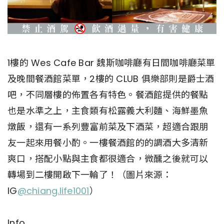
1樓的 Wes Cafe Bar 魏斯咖啡廳有日間咖啡廳菜單
及晚間餐酒館菜單，2樓的 CLUB 俱樂部則是爵士酒
吧，不同層樓的佈置各有特色。餐酒館提供的餐點
也是水準之上，主食類有松露義大利麵、海鮮墨魚
燉飯，還有一系列豐富前菜及下酒菜，超適合跟朋
友一起來用餐小酌。一樓餐酒館的的調酒大多清新
爽口，搭配小點與主食都很適合，微醺之後就可以
轉場到二樓開啟下一輪了！（圖片來源：
IG
@chiang.life1001
）
Info.