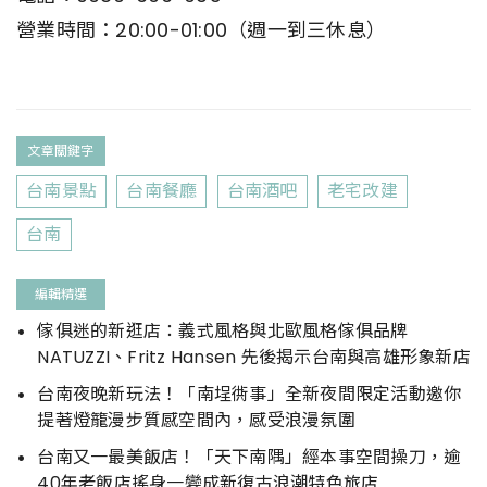
營業時間：20:00-01:00（週一到三休息）
文章關鍵字
台南景點
台南餐廳
台南酒吧
老宅改建
台南
編輯精選
傢俱迷的新逛店：義式風格與北歐風格傢俱品牌
NATUZZI、Fritz Hansen 先後揭示台南與高雄形象新店
台南夜晚新玩法！「南埕衖事」全新夜間限定活動邀你
提著燈籠漫步質感空間內，感受浪漫氛圍
台南又一最美飯店！「天下南隅」經本事空間操刀，逾
40年老飯店搖身一變成新復古浪潮特色旅店