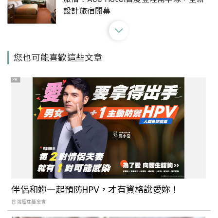
設計旅宿開幕
搭上「威尼斯辛普倫東方快車」，來場漫
您也可能喜歡這些文章
遊歐陸的奢華鐵道旅程
PR
2023年確定復辦！澳洲雪梨一年一度的室
外燈光節「Vivid Sydney 繽紛雪梨」要回
來了
前往威廉王子與凱特王妃的蜜月勝地：造
訪印度洋「天堂之島」， Club Med
伴侶和妳一起預防HPV，才有資格說愛妳！
Seychelles 將島嶼美景盡收眼底！
台灣癌症基金會