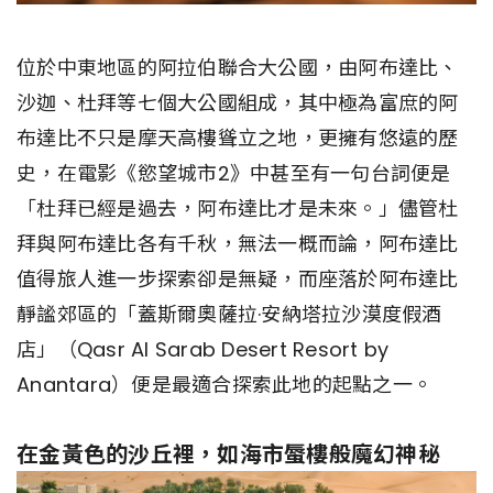
位於中東地區的阿拉伯聯合大公國，由阿布達比、
沙迦、杜拜等七個大公國組成，其中極為富庶的阿
布達比不只是摩天高樓聳立之地，更擁有悠遠的歷
史，在電影《慾望城市2》中甚至有一句台詞便是
「杜拜已經是過去，阿布達比才是未來。」儘管杜
拜與阿布達比各有千秋，無法一概而論，阿布達比
值得旅人進一步探索卻是無疑，而座落於阿布達比
靜謐郊區的「蓋斯爾奧薩拉·安納塔拉沙漠度假酒
店」（Qasr Al Sarab Desert Resort by
Anantara）便是最適合探索此地的起點之一。
在金黃色的沙丘裡，如海市蜃樓般魔幻神秘