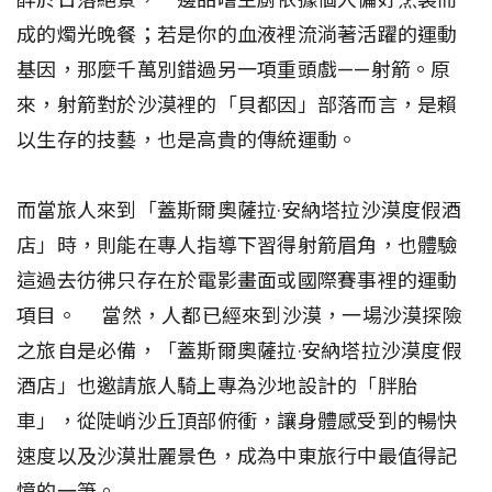
成的燭光晚餐；若是你的血液裡流淌著活躍的運動
基因，那麼千萬別錯過另一項重頭戲——射箭。原
來，射箭對於沙漠裡的「貝都因」部落而言，是賴
以生存的技藝，也是高貴的傳統運動。
而當旅人來到「蓋斯爾奧薩拉·安納塔拉沙漠度假酒
店」時，則能在專人指導下習得射箭眉角，也體驗
這過去彷彿只存在於電影畫面或國際賽事裡的運動
項目。 當然，人都已經來到沙漠，一場沙漠探險
之旅自是必備，「蓋斯爾奧薩拉·安納塔拉沙漠度假
酒店」也邀請旅人騎上專為沙地設計的「胖胎
車」，從陡峭沙丘頂部俯衝，讓身體感受到的暢快
速度以及沙漠壯麗景色，成為中東旅行中最值得記
憶的一筆。