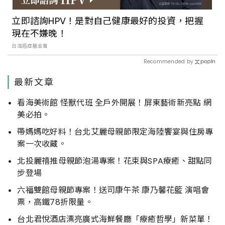
立即諮詢HPV！是對自己健康最好的投資，把握
現在不嫌晚！
台灣癌症基金會
Recommended by
最新文章
看海美術館 怪獸代班 全戶外開展！屏東藝術新亮點 網
美必拍。
帶媽媽吃好料！台北艾麗母親節限定海陸饗宴與住房專
案一次收藏。
北投麗禧推母親節泡湯專案！花束與SPA療癒、甜點同
步登場
六福雙館母親節專案！送司康午茶 康乃馨花籃 演唱會
票，高鐵78折限量。
台北君悅酒店漂亮廣式海鮮餐廳「療癒哲學」新菜單！