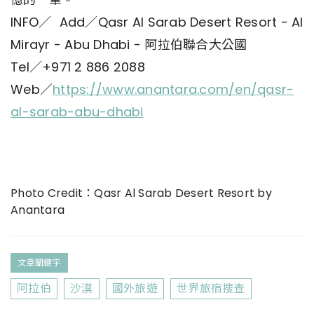
INFO／ Add／Qasr Al Sarab Desert Resort - Al
Mirayr - Abu Dhabi - 阿拉伯聯合大公國
Tel／+971 2 886 2088
Web／
https://www.anantara.com/en/qasr-
al-sarab-abu-dhabi
Photo Credit：Qasr Al Sarab Desert Resort by
Anantara
文章關鍵字
阿拉伯
沙漠
國外旅遊
世界旅宿搜查