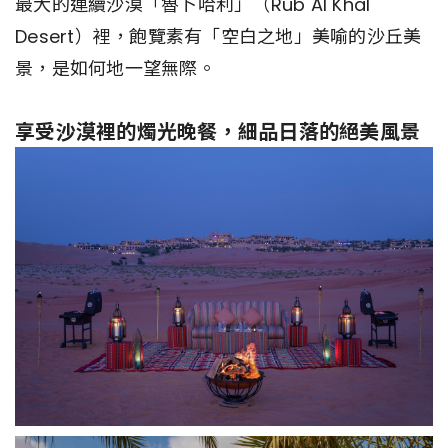
最大的連續沙漠「魯卜哈利」（Rub Al Khal
Desert）裡，飽覽素有「空白之地」美喻的沙丘美
景，是如何地一望無際。
享受沙漠裡的燭光晚餐，細品日落的絕美風景