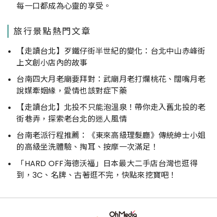
每一口都成為心靈的享受。
旅行景點熱門文章
【走讀台北】歹鐵仔街半世紀的變化：台北中山赤峰街
上文創小店內的故事
台南四大月老廟要拜對：武廟月老打爛桃花、闊嘴月老
說媒牽姻緣，愛情也該對症下藥
【走讀台北】北投不只能泡溫泉！帶你走入舊北投的老
街巷弄，探索老台北的迷人風情
台南老派行程推薦：《東來高級理髮廳》傳統紳士小姐
的高級坐洗體驗、掏耳、按摩一次滿足！
「HARD OFF海德沃福」日本最大二手店台灣也逛得
到，3C、名牌、古著逛不完，快點來挖寶吧！