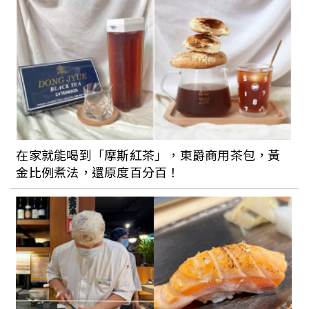
【世界旅宿搜查】最幸福的國度：不丹安
縵喀拉，用五處小屋探索幸福王國的五種
風情
離正常生活不遠了！邊境解封0+7 停看
聽，一次看懂指揮中心宣布的注意事項，
最晚這天開放國境
在家就能喝到「摩斯紅茶」，東爵商用茶包，黃
金比例煮法，還原度百分百！
國外旅遊推薦再加1：純法系郵輪「龐洛郵
輪」來台開日本航線！房內使用愛馬仕備
品，預計2023年穿梭沖繩秘境航程，駛進
大阪