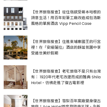
【世界旅宿搜查】從住宿感受哥本哈根的
詩意生活！用百年鉛筆工廠改造成包浩斯
風格的單房酒店 Vipp Pencil Case
【世界旅宿搜查】住進柬埔寨國王的行宮
裡！在「安縵薩拉」酒店的靜謐氛圍中享
受遁世美好假期
【世界旅宿搜查】老宅旅宿不是只有台灣
有： 1920年代老宅改建而成的雅典 Shila
Hotel，彷彿走進了復古電影裡
【世界旅宿搜查】雪梨百年窯廠變身復古
旅宿！Ace Hotel首度登陸南半球，全新