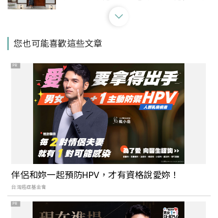
了
老字號「大板根森林溫泉酒店」提供嶄新
您也可能喜歡這些文章
泡湯和森林浴的絕佳空間，親山近水是北
台灣獨一無二的放鬆好去處，還有養生又
PR
美味的料理
山灣水月景觀溫泉會館就在花蓮兩大溫泉
區之一的「玉里安通溫泉」，除了泡湯還
能欣賞花東縱谷美景，冬季養生美食也不
可錯過。
泡湯同時還可以看美景、吃美食。北投
「少帥禪園」充滿歷史故事的建築開放，
伴侶和妳一起預防HPV，才有資格說愛妳！
掀開神秘面紗還能享受山林悠閒
台灣癌症基金會
PR
礁溪鄰近抹茶山新溫泉俱樂部，「呆水溫