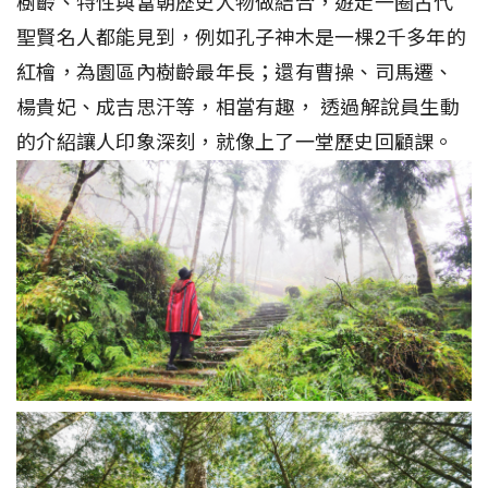
樹齡、特性與當朝歷史人物做結合，遊走一圈古代
聖賢名人都能見到，例如孔子神木是一棵2千多年的
紅檜，為園區內樹齡最年長；還有曹操、司馬遷、
楊貴妃、成吉思汗等，相當有趣， 透過解說員生動
的介紹讓人印象深刻，就像上了一堂歷史回顧課。