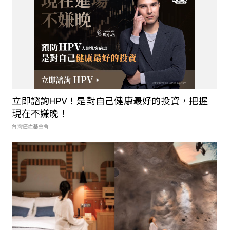
泉」提供24小時高級享泡湯樂趣，周邊還
有許多大自然步道和精緻美食能好好享受
苗栗海線也有溫泉喔！坐擁遼闊平原美景
的「享沐時光莊園渡假酒店」，提供各種
貼心的大眾池、湯屋和美食的泡湯新體驗
立即諮詢HPV！是對自己健康最好的投資，把握
現在不嫌晚！
「湖畔花時間」隱身在山湖之間，是一個
台灣癌症基金會
寧靜悠閒的泡湯好去處，還有大湖有名的
草莓與草莓周邊商品可以品嚐喔