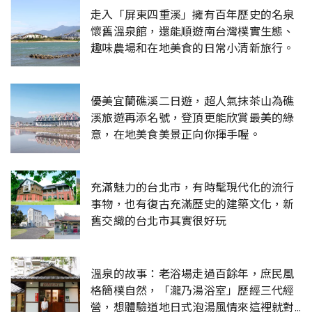
走入「屏東四重溪」擁有百年歷史的名泉
懷舊溫泉館，還能順遊南台灣樸實生態、
趣味農場和在地美食的日常小清新旅行。
優美宜蘭礁溪二日遊，超人氣抹茶山為礁
溪旅遊再添名號，登頂更能欣賞最美的綠
意，在地美食美景正向你揮手喔。
充滿魅力的台北市，有時髦現代化的流行
事物，也有復古充滿歷史的建築文化，新
舊交織的台北市其實很好玩
溫泉的故事：老浴場走過百餘年，庶民風
格簡樸自然，「瀧乃湯浴室」歷經三代經
營，想體驗道地日式泡湯風情來這裡就對