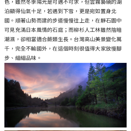
色，雖然冬季陽光是可遇不可求，但雲霧裊繞的湖
泊顯得仙氣十足，若遇到下雪，更是宛如置身北
國。順著山勢而建的步道慢慢往上走，在靜石園中
可見充滿日本風情的石庭；而柳杉人工林雖然陰暗
潮濕，卻相當適合蕨類生長。台灣高山美景變化萬
千，完全不輸國外，在這個時刻很值得大家放慢腳
步、細細品味。