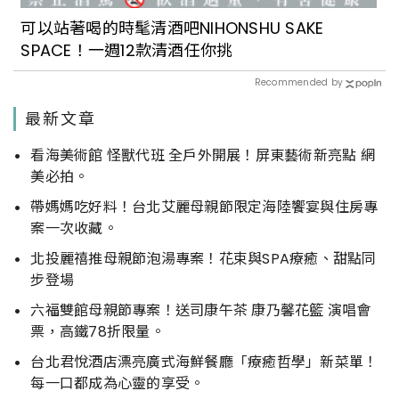
可以站著喝的時髦清酒吧NIHONSHU SAKE
SPACE！一週12款清酒任你挑
Recommended by
最新文章
看海美術館 怪獸代班 全戶外開展！屏東藝術新亮點 網
美必拍。
帶媽媽吃好料！台北艾麗母親節限定海陸饗宴與住房專
案一次收藏。
北投麗禧推母親節泡湯專案！花束與SPA療癒、甜點同
步登場
六福雙館母親節專案！送司康午茶 康乃馨花籃 演唱會
票，高鐵78折限量。
台北君悅酒店漂亮廣式海鮮餐廳「療癒哲學」新菜單！
每一口都成為心靈的享受。