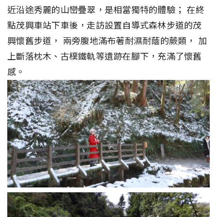
近沿途秀麗的山巒疊翠，是相當獨特的體驗； 在終
點茂興車站下車後，走訪設置自導式森林步道的茂
興懷舊步道， 兩旁腹地滿布著耐濕耐蔭的蕨類， 加
上斷落枕木、古樸鐵軌等遺跡在腳下，充滿了懷舊
感。