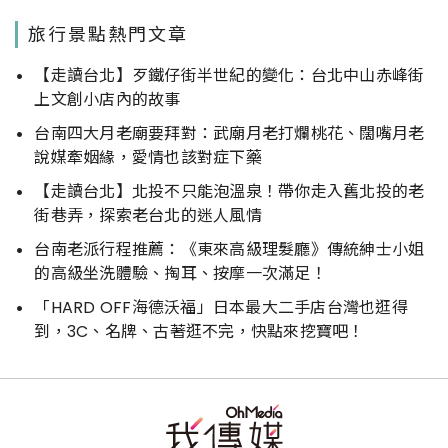
旅行景點熱門文章
【走讀台北】歹鐵仔街半世紀的變化：台北中山赤峰街
上文創小店內的故事
台南四大月老廟要拜對：武廟月老打爛桃花、闊嘴月老
說媒牽姻緣，愛情也該對症下藥
【走讀台北】北投不只能泡溫泉！帶你走入舊北投的老
街巷弄，探索老台北的迷人風情
台南老派行程推薦：《東來高級理髮廳》傳統紳士小姐
的高級坐洗體驗、掏耳、按摩一次滿足！
「HARD OFF海德沃福」日本最大二手店台灣也逛得
到，3C、名牌、古著逛不完，快點來挖寶吧！