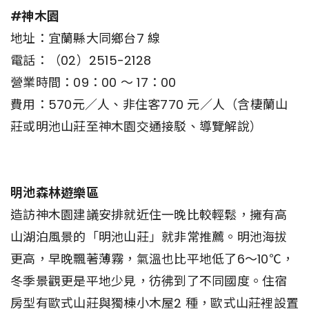
#神木園
地址：宜蘭縣大同鄉台7 線
電話：（02）2515-2128
營業時間：09：00 ～ 17：00
費用：570元／人、非住客770 元／人（含棲蘭山
莊或明池山莊至神木園交通接駁、導覽解說）
明池森林遊樂區
造訪神木園建議安排就近住一晚比較輕鬆，擁有高
山湖泊風景的「明池山莊」就非常推薦。明池海拔
更高，早晚飄著薄霧，氣溫也比平地低了6～10℃，
冬季景觀更是平地少見，彷彿到了不同國度。住宿
房型有歐式山莊與獨棟小木屋2 種，歐式山莊裡設置