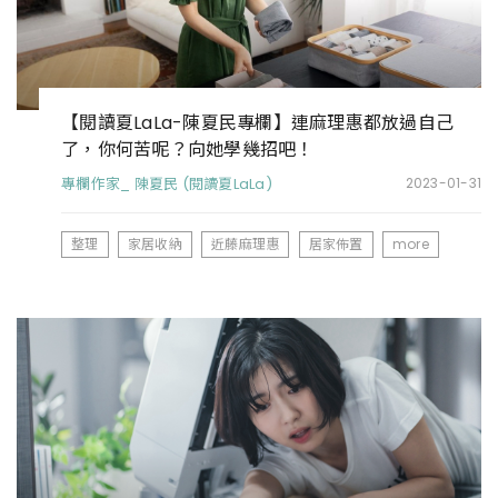
【閱讀夏LaLa-陳夏民專欄】連麻理惠都放過自己
了，你何苦呢？向她學幾招吧！
專欄作家_ 陳夏民 (閱讀夏LaLa)
2023-01-31
整理
家居收納
近藤麻理惠
居家佈置
more