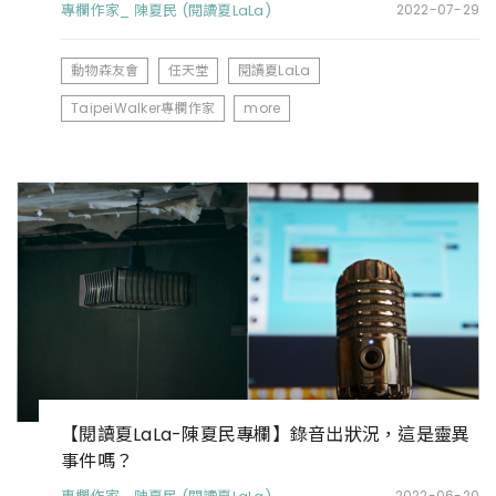
專欄作家_ 陳夏民 (閱讀夏LaLa)
2022-07-29
動物森友會
任天堂
閱讀夏LaLa
TaipeiWalker專欄作家
more
【閱讀夏LaLa-陳夏民專欄】錄音出狀況，這是靈異
事件嗎？
2022-06-20