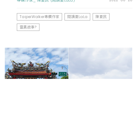
專欄作家_ 陳夏民 (閱讀夏LaLa)
TaipeiWalker專欄作家
閱讀夏LaLa
陳夏民
靈異故事?
【閱讀夏LaLa-陳夏民專欄】被問到「桃園有什麼好
玩的」，桃園人表示......
專欄作家_ 陳夏民 (閱讀夏LaLa)
2022-05-26