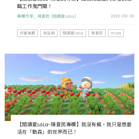
輯工作鬼門關！
專欄作家_ 陳夏民 (閱讀夏LaLa)
2022-09-02
好書推薦
拖延病
閱讀夏LaLa
陳夏民
more
【閱讀夏LaLa-陳夏民專欄】我沒有瘋，我只是想要
活在「動森」的世界而已！