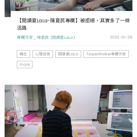
【閱讀夏LaLa-陳夏民專欄】被拒絕，其實多了一條
活路
專欄作家_ 陳夏民 (閱讀夏LaLa)
2023-01-09
轉念
心理諮商
閱讀夏LaLa
TaipeiWalker專欄作家
more