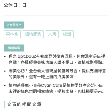
公休日：日
文章關鍵字
森林系
植物膠質
文青
綠洲
編輯精選
逗之 apt.DouZ有著摩登與復古混搭，迷你溫室是店裡
亮點；各種經典美味也讓人讚不絕口，從植栽到餐點都
能療癒人心
網美必訪！全台最大玻璃屋餐廳菁芳園，提供充滿綠意
的美景外，還有一吃上癮的招牌美味
植物系餐廳小青苑Cyan Cafe是植物愛好者必訪小店，
店裡的綠色樂園相當療癒，提拉米蘇、肉桂捲更是來店
必點輕食
文青的相關文章