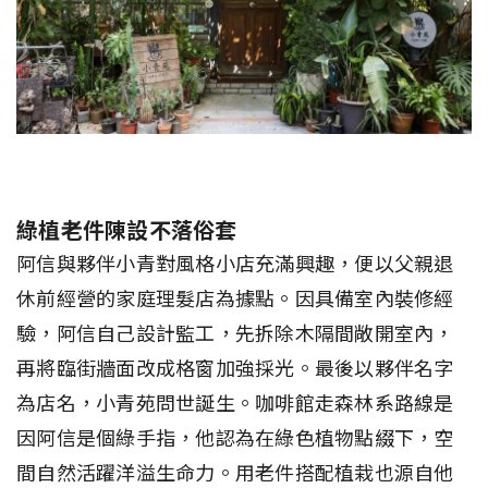
綠植老件陳設不落俗套
阿信與夥伴小青對風格小店充滿興趣，便以父親退
休前經營的家庭理髮店為據點。因具備室內裝修經
驗，阿信自己設計監工，先拆除木隔間敞開室內，
再將臨街牆面改成格窗加強採光。最後以夥伴名字
為店名，小青苑問世誕生。咖啡館走森林系路線是
因阿信是個綠手指，他認為在綠色植物點綴下，空
間自然活躍洋溢生命力。用老件搭配植栽也源自他