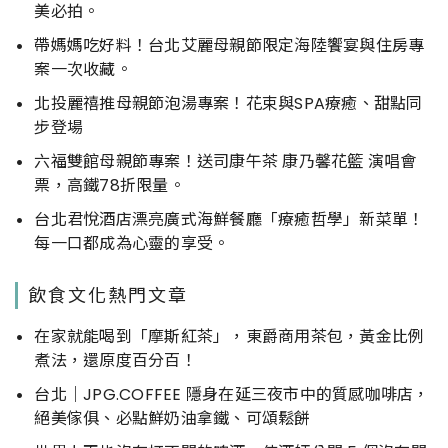
美必拍。
帶媽媽吃好料！台北艾麗母親節限定海陸饗宴與住房專
案一次收藏。
北投麗禧推母親節泡湯專案！花束與SPA療癒、甜點同
步登場
六福雙館母親節專案！送司康午茶 康乃馨花籃 演唱會
票，高鐵78折限量。
台北君悅酒店漂亮廣式海鮮餐廳「療癒哲學」新菜單！
每一口都成為心靈的享受。
飲食文化熱門文章
在家就能喝到「摩斯紅茶」，東爵商用茶包，黃金比例
煮法，還原度百分百！
台北｜JPG.COFFEE 隱身在延三夜市中的質感咖啡店，
絕美傢俱、必點鮮奶油拿鐵、可頌鬆餅