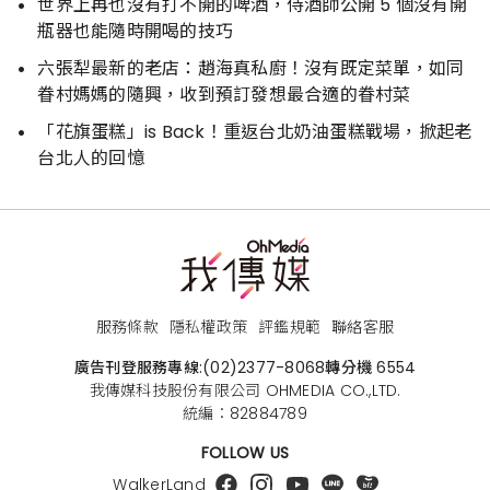
世界上再也沒有打不開的啤酒，侍酒師公開 5 個沒有開
瓶器也能隨時開喝的技巧
六張犁最新的老店：趙海真私廚！沒有既定菜單，如同
眷村媽媽的隨興，收到預訂發想最合適的眷村菜
「花旗蛋糕」is Back！重返台北奶油蛋糕戰場，掀起老
台北人的回憶
服務條款
隱私權政策
評鑑規範
聯絡客服
廣告刊登服務專線:
(02)2377-8068
轉分機 6554
我傳媒科技股份有限公司 OHMEDIA CO.,LTD.
統編：82884789
FOLLOW US
WalkerLand