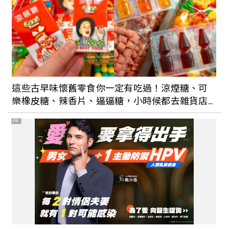
嘉義的美不只有上阿里山才見得到喔！走
進有著400年歷史的嘉義市， 鑽進街道巷
弄就能看到當地人悠閒精緻的日常風景
台北文青一日遊，松菸看展覽、澡堂中看
書、漫步赤峰街，最後在以日式大福作為
這些古早味懷舊零食你一定有吃過！涼煙糖、可
一天完美的結束
樂橡皮糖、辣香片、逼逼糖，小時候都去雜貨店
買這些
PR
台南街頭散步，穿梭台南市立圖書館新總
館、戎館、知事官邸生活館等老屋新樓，
發現時髦又復古的東洋懷舊味
新北貢寮在山海之間藏著小文青，書店、
懷舊餐廳色彩繽紛窩進去一整天都不想離
開；臨海美景也讓人流連忘返