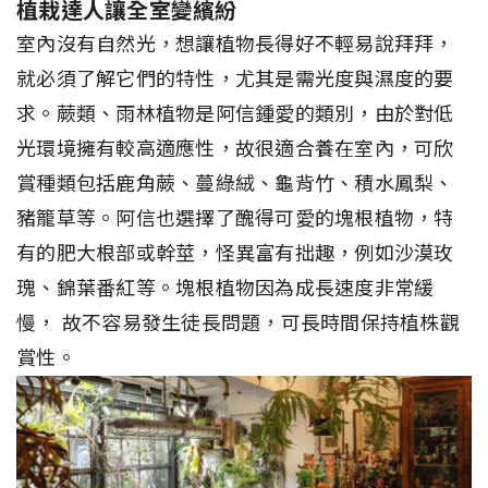
植栽達人讓全室變繽紛
室內沒有自然光，想讓植物長得好不輕易說拜拜，
就必須了解它們的特性，尤其是需光度與濕度的要
求。蕨類、雨林植物是阿信鍾愛的類別，由於對低
光環境擁有較高適應性，故很適合養在室內，可欣
賞種類包括鹿角蕨、蔓綠絨、龜背竹、積水鳳梨、
豬籠草等。阿信也選擇了醜得可愛的塊根植物，特
有的肥大根部或幹莖，怪異富有拙趣，例如沙漠玫
瑰、錦葉番紅等。塊根植物因為成長速度非常緩
慢， 故不容易發生徒長問題，可長時間保持植株觀
賞性。