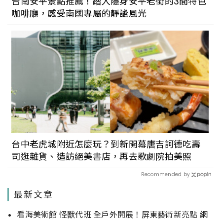
台南安平景點推薦！踏入隱身安平老街的3間特色
咖啡廳，感受南國專屬的靜謐風光
台中老虎城附近怎麼玩？到新開幕唐吉訶德吃壽
司逛雜貨、造訪絕美書店，再去歌劇院拍美照
Recommended by
最新文章
看海美術館 怪獸代班 全戶外開展！屏東藝術新亮點 網