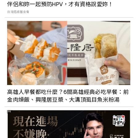
伴侶和妳一起預防HPV，才有資格說愛妳！
台灣癌症基金會
隱身在城市鬧區裡的綠意餐廳JAI宅，走進
店裡就像身處叢林一樣很有氣氛，三五好
友能在悠閒環境中輕鬆用餐
高雄人早餐都吃什麼？6間高雄經典必吃早餐：前
金肉燥飯、興隆居豆漿、大溝頂虱目魚米粉湯
PR