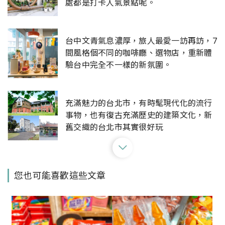
處都是打卡人氣景點呢。
台中文青氣息濃厚，旅人最愛一訪再訪，7
間風格個不同的咖啡廳、選物店，重新體
驗台中完全不一樣的新氛圍。
充滿魅力的台北市，有時髦現代化的流行
事物，也有復古充滿歷史的建築文化，新
舊交織的台北市其實很好玩
屏東變得很有氣質！鐵路屏東線枋寮到高
您也可能喜歡這些文章
雄段周邊出現許多文青空間，經改造的日
式建築、老字號冰品和傳承60年老屋等各
有特色