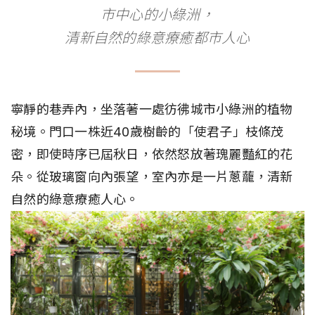
市中心的小綠洲，
清新自然的綠意療癒都市人心
寧靜的巷弄內，坐落著一處彷彿城市小綠洲的植物
秘境。門口一株近40歲樹齡的「使君子」枝條茂
密，即使時序已屆秋日，依然怒放著瑰麗豔紅的花
朵。從玻璃窗向內張望，室內亦是一片蔥蘢，清新
自然的綠意療癒人心。