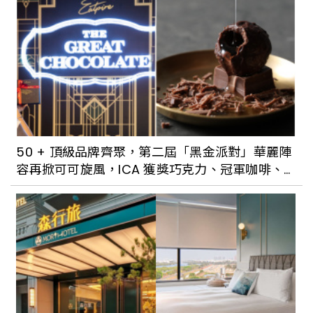
50 + 頂級品牌齊聚，第二屆「黑金派對」華麗陣
容再掀可可旋風，ICA 獲獎巧克力、冠軍咖啡、
亞洲五十大酒吧一次滿足