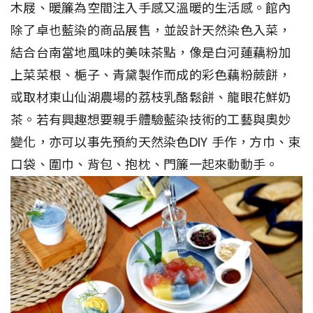
木屐、暖簾為空間注入手感又溫暖的生活感。館內
除了卓也藍染的商品展售，並設計天然染色入菜，
結合台南當地風味的美味茶點，像是白河蓮藕粉加
上菜菜根、梔子、青黛製作而成的彩色藕粉蕨餅，
或取材東山仙湖農場的荔枝乳酪鬆餅、龍眼花鮮奶
茶。若有興趣想要親手體驗藍染技術的工藝與奧妙
變化，亦可以事先預約天然染色DIY 手作，方巾、束
口袋、圍巾、背包、抱枕、門簾一起來動動手。