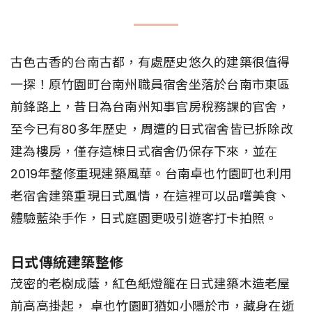
古色古香的台南古都，有處歷史悠久的建築很值得
一探！原竹園町台南州職員宿舍坐落於台南市東區
前鋒路上，昔日為台南州知事官房稅務課的官舍，
至今已有80多年歷史，周遭的日式宿舍皆已拆除改
建為樓房，僅存這棟日式宿舍仍保存下來，並在
2019年整修重現建築風華。台南卓也竹園町也利用
老宿舍建築重現日式風情，在這裡可以品嚐美食、
體驗藍染手作，日式庭園更吸引遊客打卡拍照。
日式傳統建築整修
茂密的老樹成蔭，紅色紙燈籠在日式建築木造老屋
前高高掛起， 卓也竹園町猶如小隱於市，藏身在逝