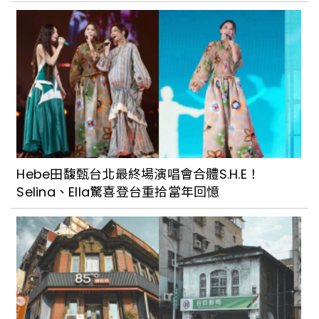
花樓三店 Follow Coffee lll就是一間鬧中
取靜的廢墟玻璃屋，一片綠意讓光合作用
無所不在，也是市區中的一處寧靜空間
逗之 apt.DouZ有著摩登與復古混搭，迷
你溫室是店裡亮點；各種經典美味也讓人
讚不絕口，從植栽到餐點都能療癒人心
Hebe田馥甄台北最終場演唱會合體S.H.E！
Selina、Ella驚喜登台重拾當年回憶
重現府城的日式風華！台南「河童町故事
館」替安平老城區打造昭和年代復古商店
街風貌