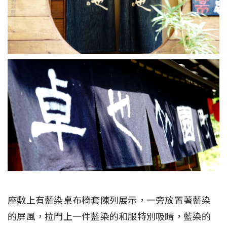
座敷上有藍染桌布椅套陳列展示，一旁放置著藍染
的屏風，拉門上一件藍染的和服特別吸睛，藍染的