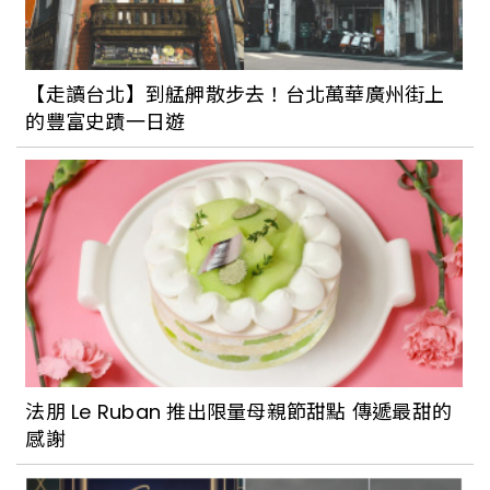
【走讀台北】到艋舺散步去！台北萬華廣州街上
的豐富史蹟一日遊
法朋 Le Ruban 推出限量母親節甜點 傳遞最甜的
感謝