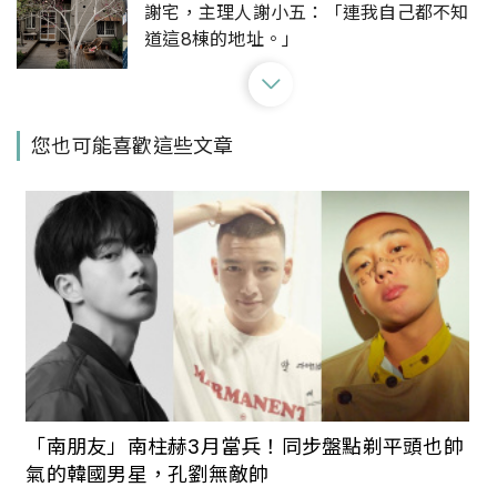
謝宅，主理人謝小五：「連我自己都不知
道這8棟的地址。」
為什麼要將藝術帶入生活？臺南市美術館
您也可能喜歡這些文章
重啟「2022南美館藝術開門」，譜述藝術
重要性
向府城的早餐下挑戰？貳樓台南店用磨石
子地板、藤椅與綠植，打造美式早午餐界
的台式復古風
彷彿置身昭和時代：台南「桑原商店」復
古日系柑仔店每日限定霜淇淋，帶你重回
「南朋友」南柱赫3月當兵！同步盤點剃平頭也帥
日式街景懷舊風情
氣的韓國男星，孔劉無敵帥