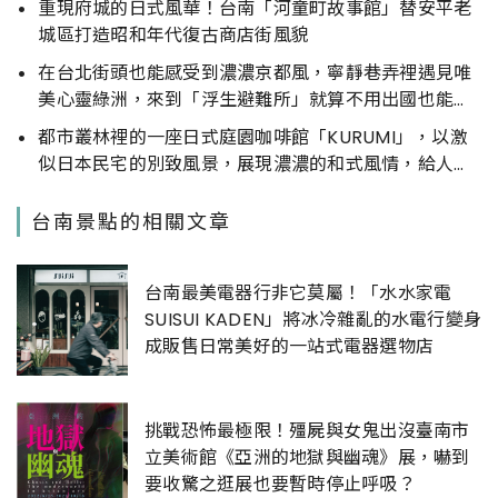
重現府城的日式風華！台南「河童町故事館」替安平老
城區打造昭和年代復古商店街風貌
在台北街頭也能感受到濃濃京都風，寧靜巷弄裡遇見唯
美心靈綠洲，來到「浮生避難所」就算不用出國也能體
驗在日本的恬靜氛圍
都市叢林裡的一座日式庭園咖啡館「KURUMI」，以激
似日本民宅的別致風景，展現濃濃的和式風情，給人一
種寧靜與恬靜
台南景點的相關文章
台南最美電器行非它莫屬！「水水家電
SUISUI KADEN」將冰冷雜亂的水電行變身
成販售日常美好的一站式電器選物店
挑戰恐怖最極限！殭屍與女鬼出沒臺南市
立美術館《亞洲的地獄與幽魂》展，嚇到
要收驚之逛展也要暫時停止呼吸？