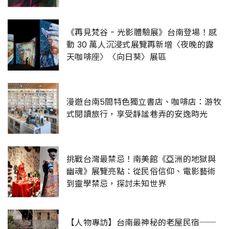
《再見梵谷 - 光影體驗展》台南登場！感
動 30 萬人沉浸式展覽再新增〈夜晚的露
天咖啡座〉〈向日葵〉展區
漫遊台南5間特色獨立書店、咖啡店：游牧
式閱讀旅行，享受靜謐巷弄的安逸時光
挑戰台灣最禁忌！南美館《亞洲的地獄與
幽魂》展覽亮點：從民俗信仰、電影藝術
到靈學禁忌，探討未知世界
【人物專訪】台南最神秘的老屋民宿──