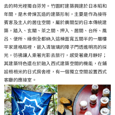
去的時光裡獨自芬芳。竹園町建築興建於日本昭和
年間，是木骨煉瓦造的建築形制，主要是作為接待
賓客及主人的居住空間，屬於廣間型的日本傳統建
築，踏入、玄關、茶之間、押入、居間、台所、風
呂、便所、緣側全都納入這棟面寬五間半的一層樓
平家建格局裡，嵌入清玻璃的障子門透進明亮的採
光，彷彿讓人乘著光影去旅行，感受著歲月靜好；
其建築特色還在於融入西式建築空間的機能，在鋪
設榻榻米的日式房舍裡，有一個獨立空間設置西式
客廳的應接室。