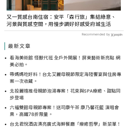
又一質感台南住宿：安平「森行旅」集結綠意、
河景與質感空間，用慢步調好好感受府城生活
Recommended by
最新文章
看海美術館 怪獸代班 全戶外開展！屏東藝術新亮點 網
美必拍。
帶媽媽吃好料！台北艾麗母親節限定海陸饗宴與住房專
案一次收藏。
北投麗禧推母親節泡湯專案！花束與SPA療癒、甜點同
步登場
六福雙館母親節專案！送司康午茶 康乃馨花籃 演唱會
票，高鐵78折限量。
台北君悅酒店漂亮廣式海鮮餐廳「療癒哲學」新菜單！