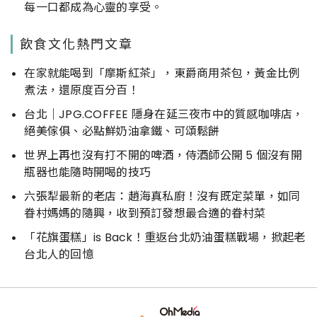
每一口都成為心靈的享受。
飲食文化熱門文章
在家就能喝到「摩斯紅茶」，東爵商用茶包，黃金比例
煮法，還原度百分百！
台北｜JPG.COFFEE 隱身在延三夜市中的質感咖啡店，
絕美傢俱、必點鮮奶油拿鐵、可頌鬆餅
世界上再也沒有打不開的啤酒，侍酒師公開 5 個沒有開
瓶器也能隨時開喝的技巧
六張犁最新的老店：趙海真私廚！沒有既定菜單，如同
眷村媽媽的隨興，收到預訂發想最合適的眷村菜
「花旗蛋糕」is Back！重返台北奶油蛋糕戰場，掀起老
台北人的回憶