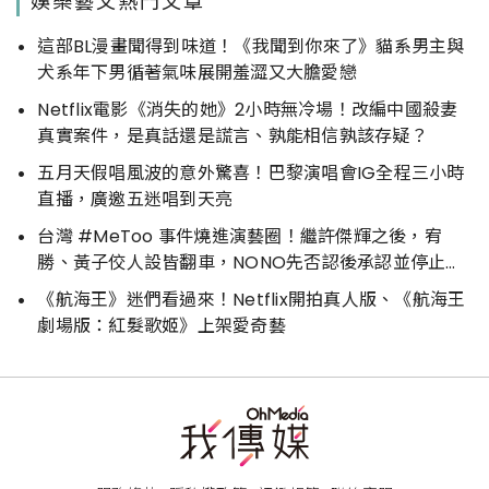
娛樂藝文熱門文章
這部BL漫畫聞得到味道！《我聞到你來了》貓系男主與
犬系年下男循著氣味展開羞澀又大膽愛戀
Netflix電影《消失的她》2小時無冷場！改編中國殺妻
真實案件，是真話還是謊言、孰能相信孰該存疑？
五月天假唱風波的意外驚喜！巴黎演唱會IG全程三小時
直播，廣邀五迷唱到天亮
台灣 #MeToo 事件燒進演藝圈！繼許傑輝之後，宥
勝、黃子佼人設皆翻車，NONO先否認後承認並停止演
藝工作
《航海王》迷們看過來！Netflix開拍真人版、《航海王
劇場版：紅髮歌姬》上架愛奇藝