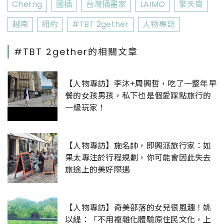
Cherng
國插
台灣插畫家
LAIMO
擎天崗
越南
紐約
#TBT 2gether
人物專訪
#TBT 2gether的相關文章
【人物專訪】李沐+周興哲，吃了一整年早
餐的女孩男孩，私下也是個愛踩點旅行的
一級玩家！
【人物專訪】施名帥，即興派旅行家：如
果太專注於行程規劃，你可能會因此失去
旅途上的美好際遇
【人物專訪】奇美部落的女兒很風趣！姚
以緹：「不用複雜化體驗原住民文化，上