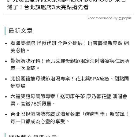
灣了！台北旗艦店3大亮點搶先看
Recommended by
最新文章
看海美術館 怪獸代班 全戶外開展！屏東藝術新亮點 網
美必拍。
帶媽媽吃好料！台北艾麗母親節限定海陸饗宴與住房專
案一次收藏。
北投麗禧推母親節泡湯專案！花束與SPA療癒、甜點同
步登場
六福雙館母親節專案！送司康午茶 康乃馨花籃 演唱會
票，高鐵78折限量。
台北君悅酒店漂亮廣式海鮮餐廳「療癒哲學」新菜單！
每一口都成為心靈的享受。