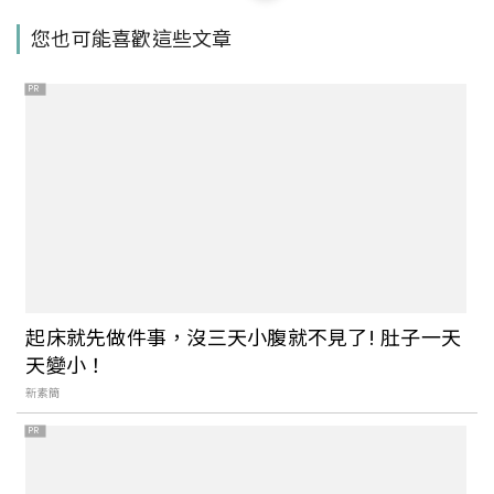
【人物專訪】愛上，就離不開了！大高人
您也可能喜歡這些文章
Tommy：「在台灣的生活真的很舒服，
是居住在日本無法感受到的氣氛。」
PR
【人物專訪】享受漫遊的隨興！姚淳耀：
如果旅行是創造回憶，那麼美食就是讓這
些回憶變得更深刻
【人物專訪】藝術策展人的浪漫是說走就
走，丁春誠的絕對環島說
起床就先做件事，沒三天小腹就不見了! 肚子一天
天變小！
新素簡
PR