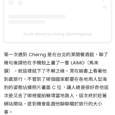
A post shared by cherng (@cherngyang)
第一次遇到 Cherng 是在台北的某間餐酒館，聊了
幾句後請他在手機殼上畫了一隻 LAIMO（馬來
貘），就這樣結下了不解之緣。常在臉書上看著他
到處旅行，不管到了哪個國家都要在各地用人型海
豹的姿態佔據照片畫面 C 位，讓人總是很好奇他這
次是又去了哪裡擺拍嚇壞當地路人，這次終於趁著
網站開站，逮到機會能跟他聊聊關於旅行的大小
事。