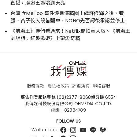
直播，廣邀五迷唱到天亮
台灣 #MeToo 事件燒進演藝圈！繼許傑輝之後，宥
勝、黃子佼人設皆翻車，NONO先否認後承認並停止演
藝工作
《航海王》迷們看過來！Netflix開拍真人版、《航海王
劇場版：紅髮歌姬》上架愛奇藝
服務條款
隱私權政策
評鑑規範
聯絡客服
廣告刊登服務專線:
(02)2377-8068
轉分機 6554
我傳媒科技股份有限公司 OHMEDIA CO.,LTD.
統編：82884789
FOLLOW US
WalkerLand