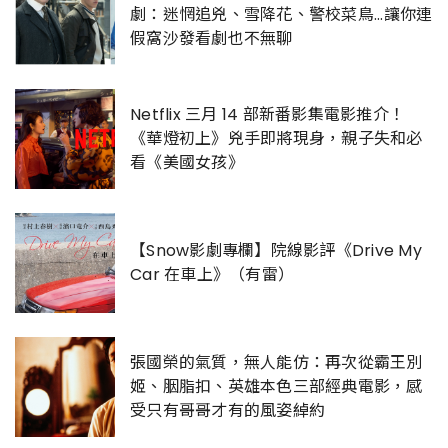
劇：迷惘追兇、雪降花、警校菜鳥...讓你連
假窩沙發看劇也不無聊
Netflix 三月 14 部新番影集電影推介！
《華燈初上》兇手即將現身，親子失和必
看《美國女孩》
【Snow影劇專欄】院線影評《Drive My
Car 在車上》（有雷）
張國榮的氣質，無人能仿：再次從霸王別
姬、胭脂扣、英雄本色三部經典電影，感
受只有哥哥才有的風姿綽約