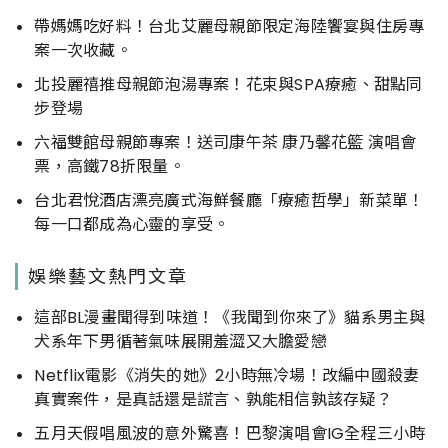
帶媽媽吃好料！台北艾麗母親節限定海陸饗宴與住房專
案一次收藏。
北投麗禧推母親節泡湯專案！花束與SPA療癒、甜點同
步登場
六福雙館母親節專案！送司康午茶 康乃馨花籃 演唱會
票，高鐵78折限量。
台北君悅酒店漂亮廣式海鮮餐廳「療癒哲學」新菜單！
每一口都成為心靈的享受。
娛樂藝文熱門文章
這部BL漫畫聞得到味道！《我聞到你來了》貓系男主與
犬系年下男循著氣味展開羞澀又大膽愛戀
Netflix電影《消失的她》2小時無冷場！改編中國殺妻
真實案件，是真話還是謊言、孰能相信孰該存疑？
五月天假唱風波的意外驚喜！巴黎演唱會IG全程三小時