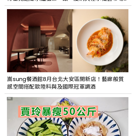
六月Netflix電影新片報！7部爽片獨家上
的傳奇重起爐灶，帶來不變的手感與古早味
線影片，連山下智久、NBA球星都參一咖
共飆演技
嵩sung餐酒館8月台北大安區開新店！藝廊般質
感空間搭配歐陸料與及國際冠軍調酒
PR