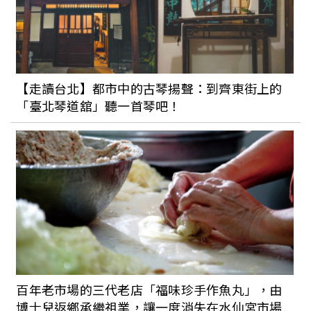
改編超溫馨
吉卜力最美電影票曝光：《神隱少女》數
位紀念版復古票卡出現千尋、無臉男、白
【走讀台北】都市中的古琴揚聲：到齊東街上的
龍…等經典畫面重現
「臺北琴道舘」聽一首琴吧！
回憶殺！《灌籃高手》12/3日本上映，片
商公佈台灣可望於2023年1月上映
電影推薦：看《貓王艾維斯》前一定要知
道的幕後故事！電影經典重現1950-1970
年代貓王的搖滾風采
百年老市場的三代老店「福味珍手作魚丸」，由
博士兒返鄉承繼祖業，讓一度消失在水仙宮市場