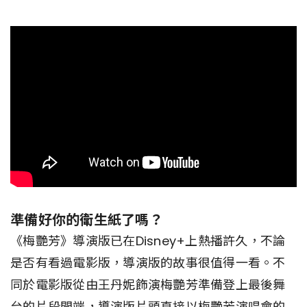
準備好你的衛生紙了嗎？
《梅艷芳》導演版已在Disney+上熱播許久，不論
是否有看過電影版，導演版的故事很值得一看。不
同於電影版從由王丹妮飾演梅艷芳準備登上最後舞
台的片段開端，導演版片頭直接以梅艷芳演唱會的