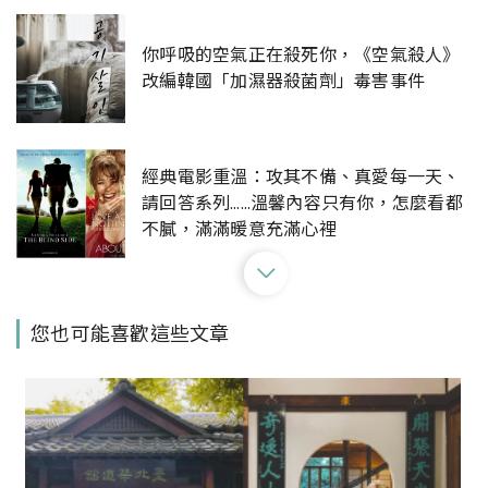
你呼吸的空氣正在殺死你，《空氣殺人》
改編韓國「加濕器殺菌劑」毒害事件
經典電影重溫：攻其不備、真愛每一天、
請回答系列……溫馨內容只有你，怎麼看都
不膩，滿滿暖意充滿心裡
完整收入吉卜力24部動畫解析！《吉卜力
您也可能喜歡這些文章
電影完全指南》爆量知識更加了解宮崎駿
與高畑勳
此生必看勵志傳記電影：十月的天空、逆
轉人生、關鍵少數、傳奇42號，真人真事