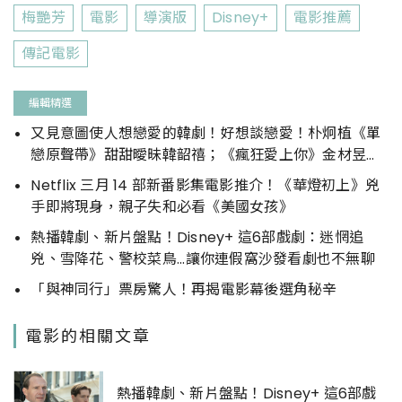
梅艷芳
電影
導演版
Disney+
電影推薦
傳記電影
編輯精選
又見意圖使人想戀愛的韓劇！好想談戀愛！朴炯植《單
戀原聲帶》甜甜曖昧韓韶禧；《瘋狂愛上你》金材昱與
少女時代Krystal的獵奇愛情故事，還沒戀愛前
Netflix 三月 14 部新番影集電影推介！《華燈初上》兇
Disney+ 3月先幫你補滿愛情元氣
手即將現身，親子失和必看《美國女孩》
熱播韓劇、新片盤點！Disney+ 這6部戲劇：迷惘追
兇、雪降花、警校菜鳥...讓你連假窩沙發看劇也不無聊
「與神同行」票房驚人！再揭電影幕後選角秘辛
電影的相關文章
熱播韓劇、新片盤點！Disney+ 這6部戲