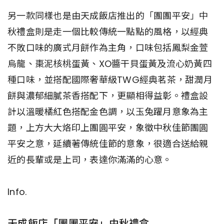
另一款同樣也是由天成飯店推出的「團團平安」中
秋禮盒則是走一個比較傳統一點點的風格，以經典
不敗口味的廣式月餅作為主角，口味包括鳳梨金萱
烏龍、棗泥核桃蛋黃、XO醬干貝蛋黃及流心奶黃四
種口味，並搭配國際奢華級TWG經典茗茶，甜潤月
餅與濃郁細膩茶香搭配下，更顯相得益彰。禮盒設
計以溫暖橘紅色搭配金色調，以玉兔躍月意象為主
題，上方大大烙印上團圓平安，象徵中秋佳節團圓
平安之意，延續著傳統佳節的意象，很適合送給親
近的長輩或是上司，表達你滿滿的心意。
Info.
天成飯店「團團平安」中秋禮盒