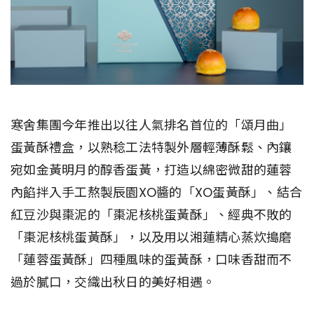
寒舍集團今年推出以往人氣排名首位的「頌月曲」
蛋黃酥禮盒，以熟稔工法特製外層輕薄酥鬆、內鑲
宛如金黃明月的醇香蛋黃，打造以綿密微甜的蓮蓉
內餡拌入手工熬製辰園XO醬的「XO蛋黃酥」、結合
紅豆沙與棗泥的「棗泥核桃蛋黃酥」、經典不敗的
「棗泥核桃蛋黃酥」，以及用以湘蓮精心蒸炊搗磨
「蓮蓉蛋黃酥」四種風味的蛋黃酥，口味香甜而不
過於膩口，交織出秋日的美好相遇。