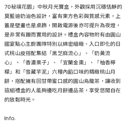
70秘境花園」中秋月光寶盒，外觀採用沉穩恬靜的
莫藍迪奶油色設計，富有東方色彩與質感元素，上
蓋是壁畫也是桌飾，開啟電源後亦可提升為夜燈，
是非常有趣而實用的設計。禮盒內容物附有由圓山
國宴點心主廚團隊特別以綿密細緻、入口即化的日
式桃山皮搭配集結「黑芝麻流心」、「奶黃流
心」、「香濃栗子」、「宜蘭金棗」、「柚香檸
檬」和「雪藏芋泥」六種內餡口味的精緻桃山月
餅，搭配擁有回甘帶蜜口感的圓山烏龍茶，讓收到
這組禮盒的人能夠邊吃月餅邊品茶，享受悠閒自在
的放鬆時光。
Info.