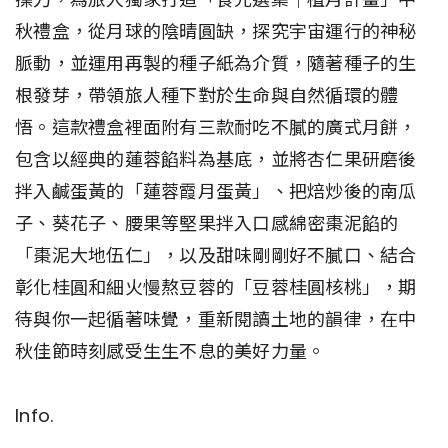
秋禮盒，從月球的陰晴圓缺，探究宇宙運行的神秘
脈動，並運用再製的種子紙為介質，隨著種子的生
根發芽，帶領旅人種下對於生命與自然循環的體
悟。這款禮盒裡面附有三款耐吃不膩的廣式月餅，
包含以經典的蓮蓉餡料為基底，並將杏仁果研磨後
拌入鹹蛋黃的「蓮蓉霞月蛋黃」、把焙炒後的南瓜
子、葵花子、腰果等堅果拌入口感綿密棗泥餡的
「棗泥大地伍仁」，以及甜味剛剛好不膩口、結合
彰化桂圓和細火慢熬豆蓉的「豆蓉桂圓核桃」，期
待與你一起循著味覺，重新閱讀土地的韻律，在中
秋佳節時刻感受生生不息的美好力量。
Info.