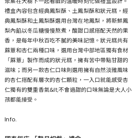
聚集在大樹下一起看戲的溫暖時刻化做禮盒設計。
禮盒內容包含經典鳳梨酥、土鳳梨酥和狀元糕，經
典鳳梨酥和土鳳梨酥選用台灣在地鳳梨，將新鮮鳳
梨內餡以冬瓜糖慢慢熬煮，酸甜口感搭配天然的果
香，是每年中秋百吃不膩的美味記憶。狀元糕共有
蔴薏和杏仁兩種口味，選用台灣中部地區獨有食材
「蔴薏」製作而成的狀元糕，擁有苦中帶點甘甜的
滋味；而另一款杏仁口味則選用擁有自然淡雅風味
的杏仁搭配有層次的杏仁顆粒，一入口就能感受杏
仁獨有的雙重香氣&lt;不會過甜的口味無論是大人小
孩都能接受。
Info.