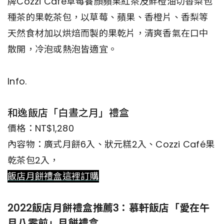
牌Cozzi Café草莓養顏蘋果紅茶及鮮橙油切香梨包
種茶的果乾茶包，以草莓、蘋果、香橙片、香梨等
天然食材加以烘焙而製的果乾片，清爽香氣在口中
散開，冷泡或熱泡皆適宜。
Info.
和逸飯店「白晝之月」禮盒
價格：NT$1,280
內容物：廣式月餅6入、狀元糕2入、Cozzi Café果
乾茶包2入，
飯店月餅禮盒這裡訂購
2022飯店月餅禮盒推薦3：慕軒飯店「愛在午
月八零前」月餅禮盒