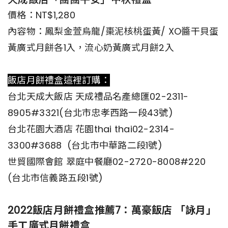
價格：NT$1,280
內容物：鳳梨金萱烏龍/棗泥核桃蛋黃/ XO醬干貝蛋
黃廣式月餅各1入，流心奶黃廣式月餅2入
飯店月餅禮盒這裡訂購：
台北天成大飯店 天成禮品名產總匯02-2311-
8905#3321(台北市忠孝西路一段43號)
台北花園大酒店 花園thai thai02-2314-
3300#3688 (台北市中華路二段1號)
世貿國際會館 翠庭中餐廳02-2720-8008#220
(台北市信義路五段1號)
2022飯店月餅禮盒推薦7：萬豪飯店 「詠月」
手工廣式月餅禮盒