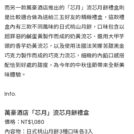
而另一款萬豪酒店推出的「芯月」流芯月餅禮盒則
是比較適合做為送給三五好友的精緻禮盒，這款禮
盒內有三款不同風味的日式桃山月餅，口味包含以
超罪惡的鹹蛋黃製作而成的奶黃流芯、選用大甲芋
頭的香芋奶黃流芯，以及使用法國法芙娜苦甜黑金
巧克力製作而成的巧克力流芯，細緻的內餡口感搭
配恰到好處的甜度，為今年的中秋佳節帶來全新美
味體驗。
Info.
萬豪酒店「芯月」流芯月餅禮盒
價格：NT$1,080
內容物：日式桃山月餅3種口味各3入