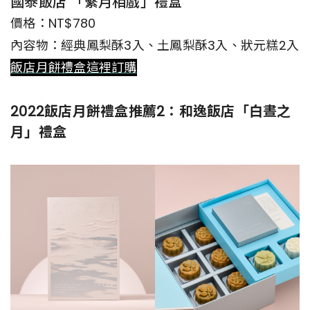
國泰飯店 「繫月相戲」禮盒
價格：NT$780
內容物：經典鳳梨酥3入、土鳳梨酥3入、狀元糕2入
飯店月餅禮盒這裡訂購
2022飯店月餅禮盒推薦2：和逸飯店「白晝之
月」禮盒