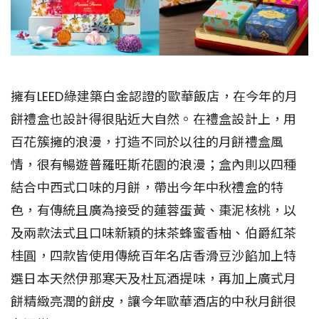
擁有LEED綠建築白金認證的歐華飯店，在今年的月
餅禮盒也設計得很貼近大自然。在禮盒設計上，用
百花簇擁的浪漫，打造不同於以往的月餅禮盒風
情，很有暢遊普羅旺斯花園的浪漫；盒內則以四種
結合中西式口味的月餅，帶出今年中秋禮盒的特
色，有傳統且廣為接受的蓮蓉蛋黃、棗泥核桃，以
及兩款法式且口味新穎的抹茶蜂蜜香柚、伯爵紅茶
桂圓，四款皆使用傳統百年名店香滑豆沙餡加上特
選日本天然伊那寒天及杜瓦酒提味，再加上廣式月
餅精緻亮潤的餅皮，讓今年歐華酒店的中秋月餅很