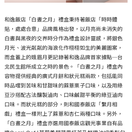
和逸飯店「白晝之月」禮盒秉持著飯店「時時體
貼，處處合意」品牌風格出發，以月亮尚未消失的
白晝與黑夜的交界時分作為禮盒設計靈感，將銀色
月光、波光粼粼的海浪化作栩栩如生的美麗圖案，
而盒蓋上的娥眉月更記錄著和逸品牌首家據點─台
北民生館所成立之時的景色。「白晝之月」禮盒內
容物提供經典的廣式月餅和狀元糕兩款，包括能同
時品嚐到苦味和甘甜味的蔴薏栗子口味，以及用綠
豆沙搭配古法釀製滷肉、口味鹹甜平衡的綠豆滷肉
口味。而狀元糕的部分，則和國泰飯店「繫月相
戲」禮盒一樣附上了蔴薏和杏仁兩種口味。另外，
「白晝之月」禮盒亦選用國泰飯店觀光事業自有品