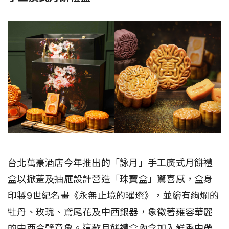
台北萬豪酒店今年推出的「詠月」手工廣式月餅禮
盒以掀蓋及抽屜設計營造「珠寶盒」驚喜感，盒身
印製9世紀名畫《永無止境的璀璨》，並繪有絢爛的
牡丹、玫瑰、鳶尾花及中西銀器，象徵著雍容華麗
的中西合璧意象。這款月餅禮盒內含加入鮮香中帶