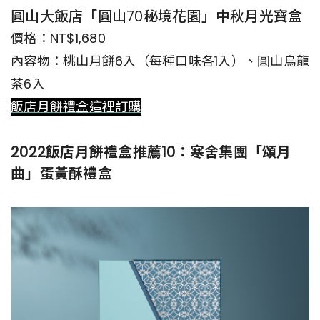
圓山大飯店「圓山70秘境花園」中秋月光寶盒
價格：NT$1,680
內容物：桃山月餅6入（每種口味各1入）、圓山烏龍
茶6入
飯店月餅禮盒這裡訂購
2022飯店月餅禮盒推薦10：寒舍集團「頌月
曲」蛋黃酥禮盒