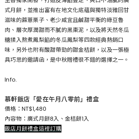
生香獨家開發，打造皮薄餡豐足、爽口不油膩的廣
式月餅，並推出富有在地文化底蘊與獨特淡雅回甘
滋味的蔴薏栗子、老少咸宜且鹹甜平衡的綠豆魯
肉、層次厚潤甜而不膩的黑棗泥，以及將天然冬瓜
糖揉入熬煮鳳梨餡的冬瓜鳳梨等四款經典熱銷口
味，另外也附有酸甜帶勁的甜金桔餅，以及一張極
具巧思的邀請函，是中秋贈禮很不錯的選擇之一。
Info.
慕軒飯店「愛在午月八零前」禮盒
價格：NT$1,480
內容物：廣式月餅8入、金桔餅1入
飯店月餅禮盒這裡訂購