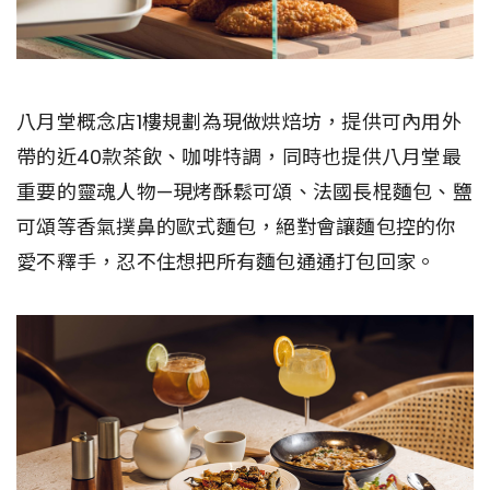
八月堂概念店1樓規劃為現做烘焙坊，提供可內用外
帶的近40款茶飲、咖啡特調，同時也提供八月堂最
重要的靈魂人物—現烤酥鬆可頌、法國長棍麵包、鹽
可頌等香氣撲鼻的歐式麵包，絕對會讓麵包控的你
愛不釋手，忍不住想把所有麵包通通打包回家。