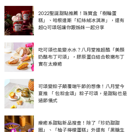
2022聖誕甜點推薦！珠寶盒「樹輪蛋
糕」、哈根達斯「紅絲絨冰淇淋」，還有
超Q可頌塔讓你跟姊妹一起分享
吃可頌也能變水水？八月堂推超酷「美顏
奶酪布丁可頌」，膠原蛋白結合軟嫩布丁
實在太療癒
可頌變粽子顛覆端午節的想像！八月堂今
夏推 「 包粽金頌」粽子可頌，是甜點也是
過節儀式
療癒系甜點新品搜查！除了「珍奶甜甜
圈」、「柚子檸檬蛋糕」外還有「黑糖生