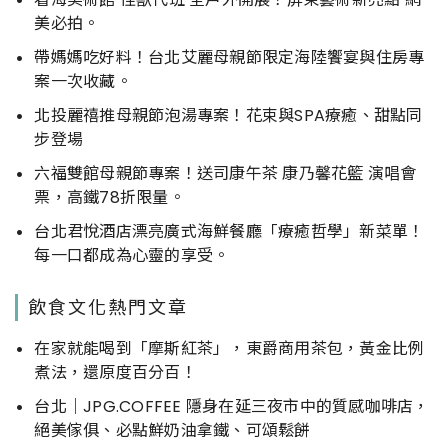
美必拍。
帶媽媽吃好料！台北艾麗母親節限定海陸饗宴與住房專
案一次收藏。
北投麗禧推母親節泡湯專案！花束與SPA療癒、甜點同
步登場
六福雙館母親節專案！送司康午茶 康乃馨花籃 演唱會
票，高鐵78折限量。
台北君悅酒店漂亮廣式海鮮餐廳「療癒哲學」新菜單！
每一口都成為心靈的享受。
飲食文化熱門文章
在家就能喝到「摩斯紅茶」，東爵商用茶包，黃金比例
煮法，還原度百分百！
台北｜JPG.COFFEE 隱身在延三夜市中的質感咖啡店，
絕美傢俱、必點鮮奶油拿鐵、可頌鬆餅