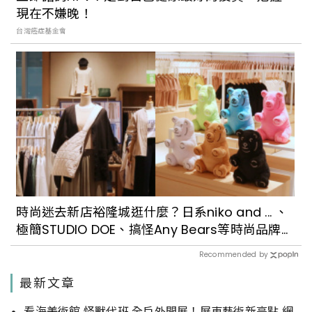
現在不嫌晚！
台灣癌症基金會
時尚迷去新店裕隆城逛什麼？日系niko and ... 、
極簡STUDIO DOE、搞怪Any Bears等時尚品牌推
薦
Recommended by
最新文章
看海美術館 怪獸代班 全戶外開展！屏東藝術新亮點 網