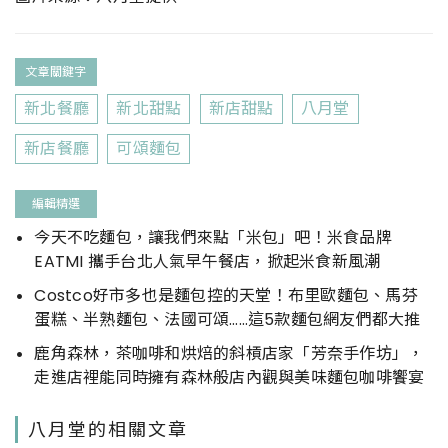
文章關鍵字
新北餐廳
新北甜點
新店甜點
八月堂
新店餐廳
可頌麵包
編輯精選
今天不吃麵包，讓我們來點「米包」吧！米食品牌
EATMI 攜手台北人氣早午餐店，掀起米食新風潮
Costco好市多也是麵包控的天堂！布里歐麵包、馬芬
蛋糕、半熟麵包、法國可頌……這5款麵包網友們都大推
鹿角森林，茶咖啡和烘焙的斜槓店家「芳奈手作坊」，
走進店裡能同時擁有森林般店內觀與美味麵包咖啡饗宴
八月堂的相關文章