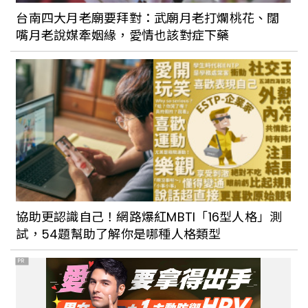
台南四大月老廟要拜對：武廟月老打爛桃花、闊
嘴月老說媒牽姻緣，愛情也該對症下藥
協助更認識自己！網路爆紅MBTI「16型人格」測
試，54題幫助了解你是哪種人格類型
PR