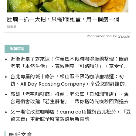
肚腩一抓一大把，只需1個雞蛋，用一個瘦一個
新素簡
Recommended by
編輯精選
逛街逛累了就來這！信義區不限時咖啡廳總整理：幽靜
老宅「本然生活」、寬敞明亮「引路咖啡」，享受忙裡
偷閒的悠閒時光
台北專屬的城市綠洲！松山區不限時咖啡廳精選：初
訪、All Day Roasting Company，享受悠閒靜謐的午
後時光
高雄「老宅咖啡廳」推薦：老公寓「日和珈琲店」、舊
台電宿舍改建「若生靜巷」，帶你搭時光機秒回到過去
又一老宅改建咖啡店！cama café插旗台北松菸，「豆
留文青」重新賦予廢棄鍋爐房新靈魂
最新文章