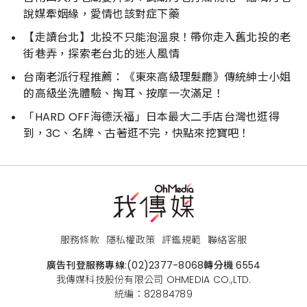
說媒牽姻緣，愛情也該對症下藥
【走讀台北】北投不只能泡溫泉！帶你走入舊北投的老
街巷弄，探索老台北的迷人風情
台南老派行程推薦：《東來高級理髮廳》傳統紳士小姐
的高級坐洗體驗、掏耳、按摩一次滿足！
「HARD OFF海德沃福」日本最大二手店台灣也逛得
到，3C、名牌、古著逛不完，快點來挖寶吧！
服務條款
隱私權政策
評鑑規範
聯絡客服
廣告刊登服務專線:
(02)2377-8068
轉分機 6554
我傳媒科技股份有限公司 OHMEDIA CO.,LTD.
統編：82884789