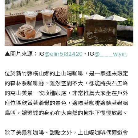
▲圖片來源：IG
@elin5132420
、IG
@___w.yin
位於新竹縣橫山鄉的上山喝咖啡，是一家週末限定
的森林系咖啡廳，雖然空間不大，卻能將尖石五峰
的高山美景一次收進眼底，非常推薦大家坐在戶外
座位區欣賞著蓊鬱的景色，邊喝著咖啡邊聽著蟲鳴
鳥叫，讓緊繃的身心在大自然的擁抱下慢慢放鬆。
除了美景和咖啡、甜點之外，上山喝咖啡偶爾還會