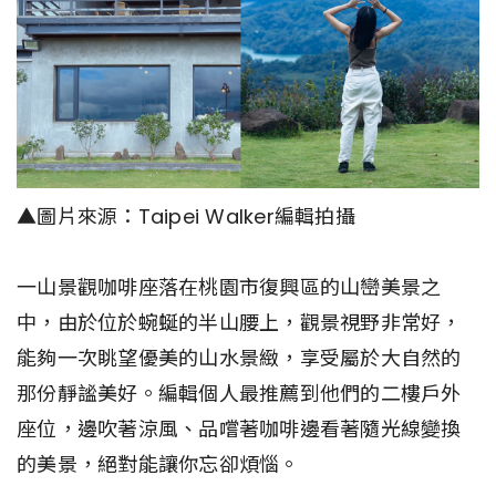
▲圖片來源：Taipei Walker編輯拍攝
一山景觀咖啡座落在桃園市復興區的山巒美景之
中，由於位於蜿蜒的半山腰上，觀景視野非常好，
能夠一次眺望優美的山水景緻，享受屬於大自然的
那份靜謐美好。編輯個人最推薦到他們的二樓戶外
座位，邊吹著涼風、品嚐著咖啡邊看著隨光線變換
的美景，絕對能讓你忘卻煩惱。