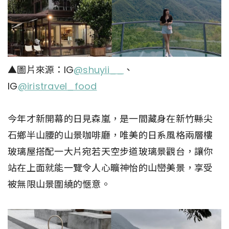
▲圖片來源：IG
@
shuyii__
、
IG
@iristravel_food
今年才新開幕的日見森嵐，是一間藏身在新竹縣尖
石鄉半山腰的山景咖啡廳，唯美的日系風格兩層樓
玻璃屋搭配一大片宛若天空步道玻璃景觀台，讓你
站在上面就能一覽令人心曠神怡的山巒美景，享受
被無限山景圍繞的愜意。