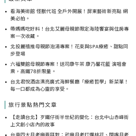
看海美術館 怪獸代班 全戶外開展！屏東藝術新亮點 網
美必拍。
帶媽媽吃好料！台北艾麗母親節限定海陸饗宴與住房專
案一次收藏。
北投麗禧推母親節泡湯專案！花束與SPA療癒、甜點同
步登場
六福雙館母親節專案！送司康午茶 康乃馨花籃 演唱會
票，高鐵78折限量。
台北君悅酒店漂亮廣式海鮮餐廳「療癒哲學」新菜單！
每一口都成為心靈的享受。
旅行景點熱門文章
【走讀台北】歹鐵仔街半世紀的變化：台北中山赤峰街
上文創小店內的故事
台南四大月老廟要拜對：武廟月老打爛桃花、闊嘴月老