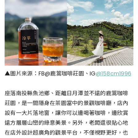
▲圖片來源：FB@鹿篙咖啡莊園、IG
@158cm1996
座落南投縣魚池鄉、距離日月潭並不遠的鹿篙咖啡
莊園，是一間隱身在茶園當中的景觀咖啡廳，店內
設有一大片落地窗，讓你可以邊喝著咖啡，邊欣賞
遠方層層山巒的綠意美景。另外，老闆還很貼心地
在店外設計超廣角的觀景平台，不僅視野更好，也