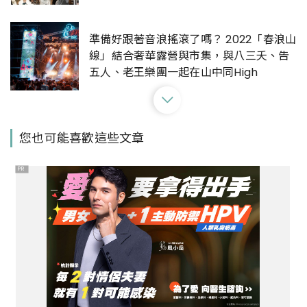
準備好跟著音浪搖滾了嗎？ 2022「春浪山
線」結合奢華露營與市集，與八三夭、告
五人、老王樂團一起在山中同High
山坳中的音樂天堂！「2022春浪山線．山
您也可能喜歡這些文章
中」現場直擊，從八三么到頌缽冥想，複
合式療癒體驗Chill翻山野
PR
今年可別再錯過！2022森山市集連三天嗨
翻南美館，還有蘇打綠阿福策展主題曲讓
你邊逛邊跟著音樂Chill
ARTIFACTS把東區變成最時髦的年貨大