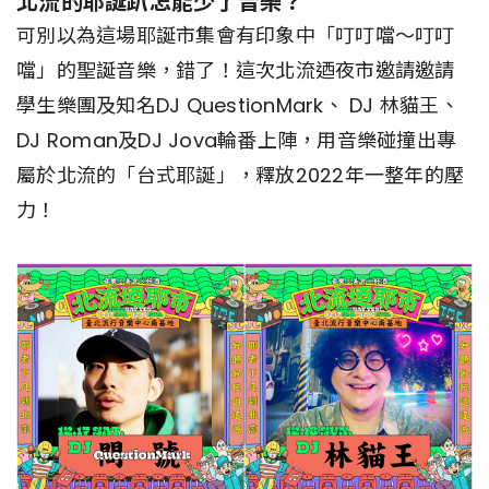
北流的耶誕趴怎能少了音樂？
可別以為這場耶誕市集會有印象中「叮叮噹～叮叮
噹」的聖誕音樂，錯了！這次北流迺夜市邀請邀請
學生樂團及知名DJ QuestionMark、 DJ 林貓王、
DJ Roman及DJ Jova輪番上陣，用音樂碰撞出專
屬於北流的「台式耶誕」，釋放2022年一整年的壓
力！