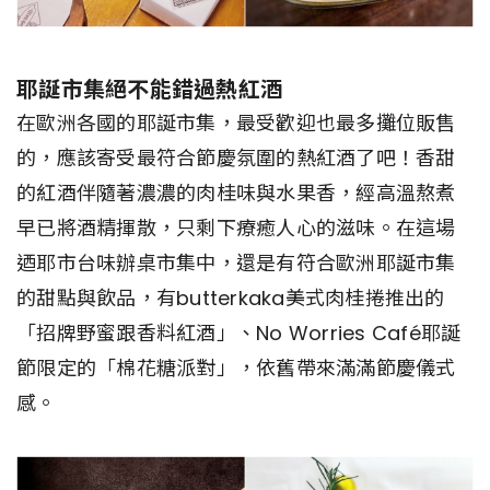
耶誕市集絕不能錯過熱紅酒
在歐洲各國的耶誕市集，最受歡迎也最多攤位販售
的，應該寄受最符合節慶氛圍的熱紅酒了吧！香甜
的紅酒伴隨著濃濃的肉桂味與水果香，經高溫熬煮
早已將酒精揮散，只剩下療癒人心的滋味。在這場
迺耶市台味辦桌市集中，還是有符合歐洲耶誕市集
的甜點與飲品，有butterkaka美式肉桂捲推出的
「招牌野蜜跟香料紅酒」、No Worries Café耶誕
節限定的「棉花糖派對」，依舊帶來滿滿節慶儀式
感。