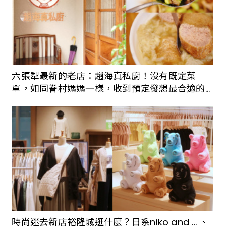
六張犁最新的老店：趙海真私廚！沒有既定菜
單，如同眷村媽媽一樣，收到預定發想最合適的
眷村菜
時尚迷去新店裕隆城逛什麼？日系niko and ... 、