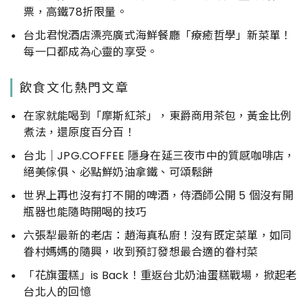
票，高鐵78折限量。
台北君悅酒店漂亮廣式海鮮餐廳「療癒哲學」新菜單！
每一口都成為心靈的享受。
飲食文化熱門文章
在家就能喝到「摩斯紅茶」，東爵商用茶包，黃金比例
煮法，還原度百分百！
台北｜JPG.COFFEE 隱身在延三夜市中的質感咖啡店，
絕美傢俱、必點鮮奶油拿鐵、可頌鬆餅
世界上再也沒有打不開的啤酒，侍酒師公開 5 個沒有開
瓶器也能隨時開喝的技巧
六張犁最新的老店：趙海真私廚！沒有既定菜單，如同
眷村媽媽的隨興，收到預訂發想最合適的眷村菜
「花旗蛋糕」is Back！重返台北奶油蛋糕戰場，掀起老
台北人的回憶