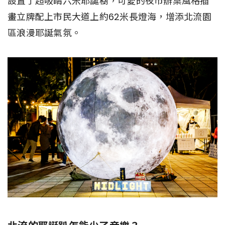
設置了超吸睛六米耶誕樹，可愛的夜市辦桌風格插
畫立牌配上市民大道上約62米長燈海，增添北流園
區浪漫耶誕氣氛。