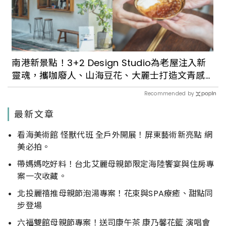
南港新景點！3+2 Design Studio為老屋注入新
靈魂，攜咖廢人、山海豆花、大麗士打造文青感
聚落
Recommended by
最新文章
看海美術館 怪獸代班 全戶外開展！屏東藝術新亮點 網
美必拍。
帶媽媽吃好料！台北艾麗母親節限定海陸饗宴與住房專
案一次收藏。
北投麗禧推母親節泡湯專案！花束與SPA療癒、甜點同
步登場
六福雙館母親節專案！送司康午茶 康乃馨花籃 演唱會