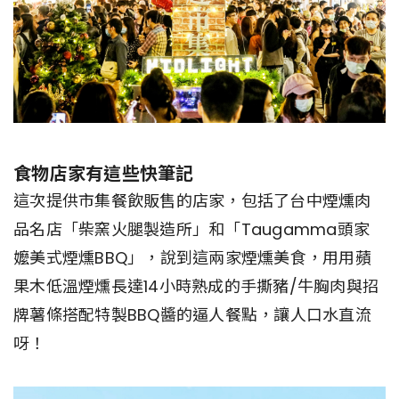
食物店家有這些快筆記
這次提供市集餐飲販售的店家，包括了台中煙燻肉
品名店「柴窯火腿製造所」和「Taugamma頭家
嬤美式煙燻BBQ」，說到這兩家煙燻美食，用用蘋
果木低溫煙燻長達14小時熟成的手撕豬/牛胸肉與招
牌薯條搭配特製BBQ醬的逼人餐點，讓人口水直流
呀！