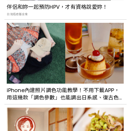
街！「春節年貨小市集」3亮點搶先看：7
伴侶和妳一起預防HPV，才有資格說愛妳！
大風格品牌進駐，還有手繪春聯為你帶來
台灣癌症基金會
好運
「Travel&Tea Weekend」市集插旗台
南U.I.J Hotel！集結40+台日茶品牌，3大
亮點搶先看
東京特色市集推薦！盤點3處日本旅行必納
入的市集，古著、日雜、手創小物買不完
iPhone內建照片調色功能教學！不用下載APP，
用這幾款「調色參數」也能調出日系感、復古色
信義誠品「春之綻放」派對3月登場！集結
調
20間快餐車打造美食市集，還有3位DJ、
9位歌手陪你一起嗨