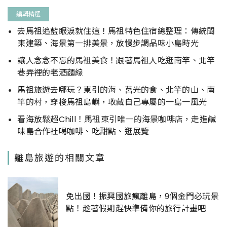
編輯精選
去馬祖追藍眼淚就住這！馬祖特色住宿總整理：傳統閩
東建築、海景第一排美景，放慢步調品味小島時光
讓人念念不忘的馬祖美食！跟著馬祖人吃逛南竿、北竿
巷弄裡的老酒麵線
馬祖旅遊去哪玩？東引的海、莒光的食、北竿的山、南
竿的村，穿梭馬祖島嶼，收藏自己專屬的一島一風光
看海放鬆超Chill！馬祖東引唯一的海景咖啡店，走進鹹
味島合作社喝咖啡、吃甜點、逛展覽
離島旅遊的相關文章
免出國！振興國旅瘋離島，9個金門必玩景
點！趁著假期趕快準備你的旅行計畫吧