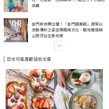
收藏
金門新地標出爐！「金門圖美館」建築以
流動薄紗之姿詮釋閩南文化、戰地風情與
山巒河谷生態地景
馬祖旅遊去哪玩？東引的海、莒光的食、
您也可能喜歡這些文章
北竿的山、南竿的村，穿梭馬祖島嶼，收
藏自己專屬的一島一風光
金門最道地的霸氣早餐店，標記小吃店提
供滷肉飯、蛋餅、燒餅、鹹稀飯、金門麵
線、廣東粥應有盡有的早餐選擇