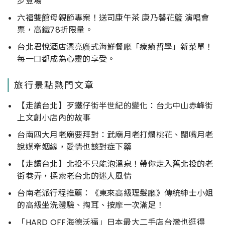
步登場
六福雙館母親節專案！送司康午茶 康乃馨花籃 演唱會
票，高鐵78折限量。
台北君悅酒店漂亮廣式海鮮餐廳「療癒哲學」新菜單！
每一口都成為心靈的享受。
旅行景點熱門文章
【走讀台北】歹鐵仔街半世紀的變化：台北中山赤峰街
上文創小店內的故事
台南四大月老廟要拜對：武廟月老打爛桃花、闊嘴月老
說媒牽姻緣，愛情也該對症下藥
【走讀台北】北投不只能泡溫泉！帶你走入舊北投的老
街巷弄，探索老台北的迷人風情
台南老派行程推薦：《東來高級理髮廳》傳統紳士小姐
的高級坐洗體驗、掏耳、按摩一次滿足！
「HARD OFF海德沃福」日本最大二手店台灣也逛得