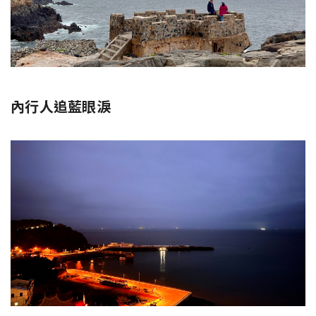
內行人追藍眼淚