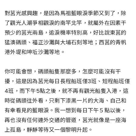
對莒光感興趣，是因為馬祖藍眼淚季節又到了，除
了觀光人潮爭相觀淚的南竿北竿，就屬外在因素干
預少的莒光兩島，追淚機率特別高，好比說東莒的
猛澳碼頭、福正沙灘與大埔石刻等地；西莒的青帆
港外堤和坤坵沙灘等地。
你可能會想，碼頭船隻那麼多，怎麼可能沒有干
擾，這是因為莒光每日長程船班僅3班、短程船班僅
4班，而下午5點之後，就不再有觀光船隻入港，這
時從碼頭往外看，只剩下漆黑一片的大海、自己和
有幸看見的藍眼淚。我一想到每日下午５點以後，
再也沒有任何連外交通的管道，莒光就像是一座海
上孤島，靜靜等待又一個黎明升起。