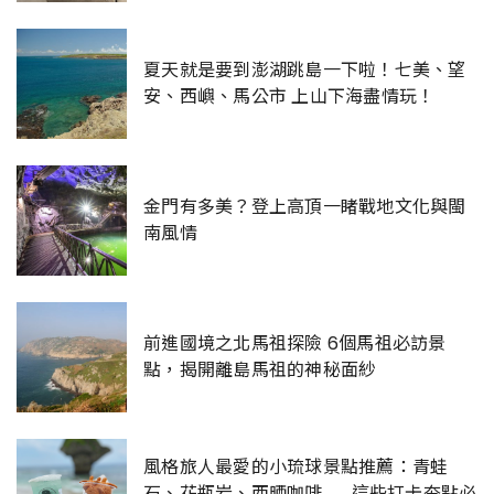
夏天就是要到澎湖跳島一下啦！七美、望
安、西嶼、馬公市 上山下海盡情玩！
金門有多美？登上高頂一睹戰地文化與閩
南風情
前進國境之北馬祖探險 6個馬祖必訪景
點，揭開離島馬祖的神秘面紗
風格旅人最愛的小琉球景點推薦：青蛙
石、花瓶岩、西晒咖啡........這些打卡夯點必