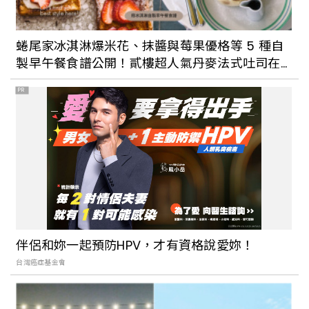
澎湖北新橋牛雜湯就是澎湖人一致推薦道
地早餐，開業超過半世紀，慢火清燉而成
蜷尾家冰淇淋爆米花、抹醬與莓果優格等 5 種自
的湯頭有多層次口感，一吃上癮
製早午餐食譜公開！貳樓超人氣丹麥法式吐司在
家就做得出
PR
去馬祖追藍眼淚就住這！馬祖特色住宿總
整理：傳統閩東建築、海景第一排美景，
放慢步調品味小島時光
2023澎湖花火節住宿推薦！海景第一排、
摩洛哥風格別墅讓人一住就不想走
伴侶和妳一起預防HPV，才有資格說愛妳！
台灣癌症基金會
就愛小琉球的溫暖人情味！專訪西晒咖啡
主理人Rene：「在小琉球，每個人都像是
你的家人。」