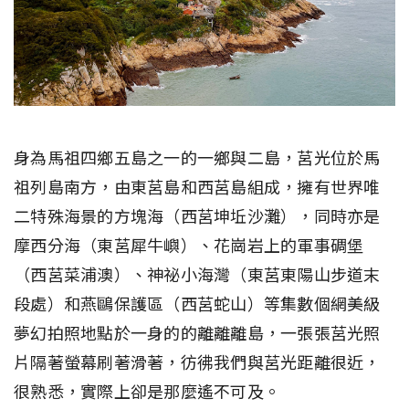
身為馬祖四鄉五島之一的一鄉與二島，莒光位於馬
祖列島南方，由東莒島和西莒島組成，擁有世界唯
二特殊海景的方塊海（西莒坤坵沙灘），同時亦是
摩西分海（東莒犀牛嶼）、花崗岩上的軍事碉堡
（西莒菜浦澳）、神祕小海灣（東莒東陽山步道末
段處）和燕鷗保護區（西莒蛇山）等集數個網美級
夢幻拍照地點於一身的的離離離島，一張張莒光照
片隔著螢幕刷著滑著，彷彿我們與莒光距離很近，
很熟悉，實際上卻是那麼遙不可及。