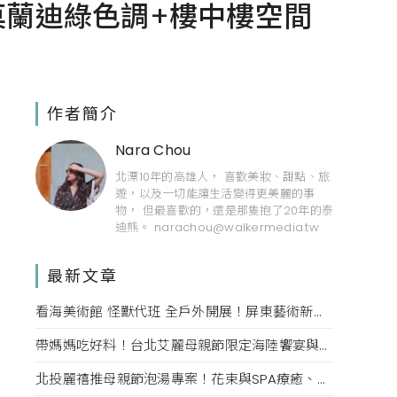
貨，莫蘭迪綠色調+樓中樓空間
作者簡介
Nara Chou
北漂10年的高雄人， 喜歡美妝、甜點、旅
遊，以及一切能讓生活變得更美麗的事
物， 但最喜歡的，還是那隻抱了20年的泰
迪熊。 narachou@walkermedia.tw
最新文章
看海美術館 怪獸代班 全戶外開展！屏東藝術新亮點 網美必拍。
帶媽媽吃好料！台北艾麗母親節限定海陸饗宴與住房專案一次收藏。
北投麗禧推母親節泡湯專案！花束與SPA療癒、甜點同步登場