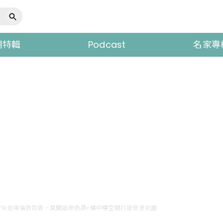
題特輯
Podcast
名家專
 Caffè登場倫敦百貨，莫蘭迪綠色調+樓中樓空間打造愜意氛圍