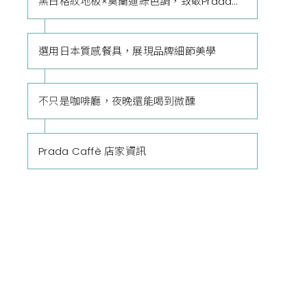
黑白格紋地板×莫蘭迪綠色調，致敬Prada旗艦店
選用日本質感餐具，展現品牌細節美學
不只是咖啡廳，夜晚還能喝到微醺
Prada Caffè 店家資訊