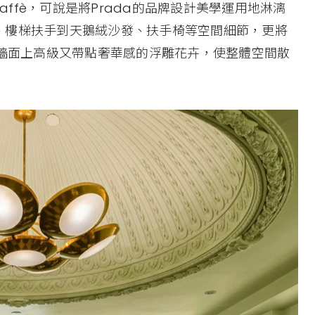
a Caffè，可說是將Prada的品牌設計美學運用地淋漓
、樓梯扶手到天鵝絨沙發、扶手椅等空間細節，更將
成牆面上高級又帶點奢華感的浮雕花卉，使整體空間散