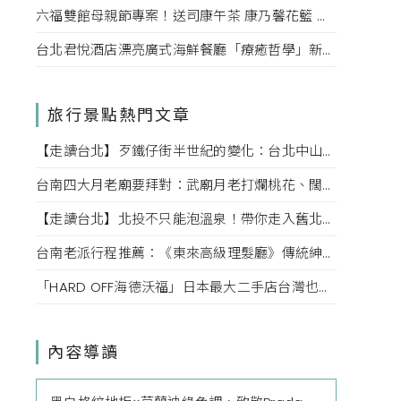
六福雙館母親節專案！送司康午茶 康乃馨花籃 演唱會票，高鐵78折限量。
台北君悅酒店漂亮廣式海鮮餐廳「療癒哲學」新菜單！每一口都成為心靈的享受。
旅行景點熱門文章
【走讀台北】歹鐵仔街半世紀的變化：台北中山赤峰街上文創小店內的故事
台南四大月老廟要拜對：武廟月老打爛桃花、闊嘴月老說媒牽姻緣，愛情也該對症下藥
【走讀台北】北投不只能泡溫泉！帶你走入舊北投的老街巷弄，探索老台北的迷人風情
台南老派行程推薦：《東來高級理髮廳》傳統紳士小姐的高級坐洗體驗、掏耳、按摩一次滿足！
「HARD OFF海德沃福」日本最大二手店台灣也逛得到，3C、名牌、古著逛不完，快點來挖寶吧！
內容導讀