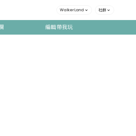
WalkerLand
社群
欄
編輯帶我玩