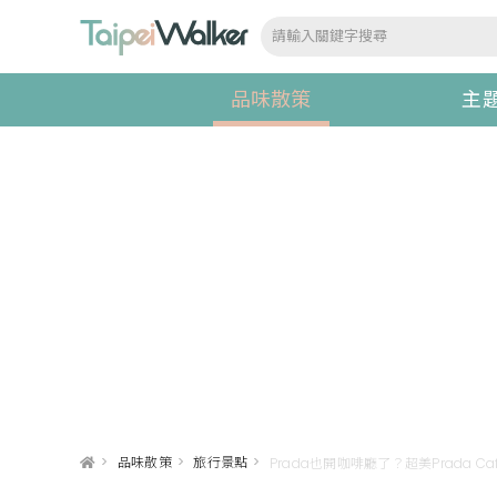
品味散策
主
>
品味散策
>
旅行景點
>
Prada也開咖啡廳了？超美Prada