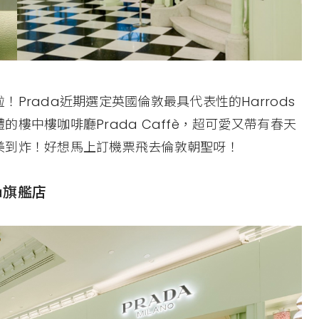
Prada近期選定英國倫敦最具代表性的Harrods
樓中樓咖啡廳Prada Caffè，超可愛又帶有春天
美到炸！好想馬上訂機票飛去倫敦朝聖呀！
a旗艦店