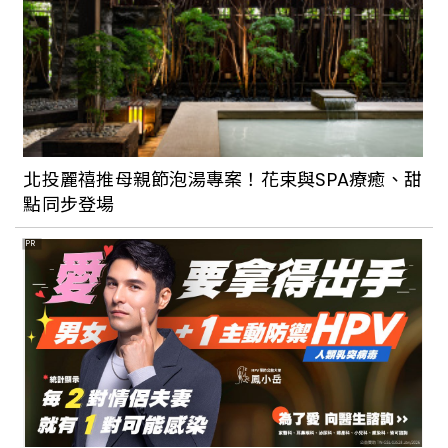
2023年確定復辦！澳洲雪梨一年一度的室
外燈光節「Vivid Sydney 繽紛雪梨」要回
來了
前往威廉王子與凱特王妃的蜜月勝地：造
訪印度洋「天堂之島」， Club Med
北投麗禧推母親節泡湯專案！花束與SPA療癒、甜
Seychelles 將島嶼美景盡收眼底！
點同步登場
PR
【世界旅宿搜查】最幸福的國度：不丹安
縵喀拉，用五處小屋探索幸福王國的五種
風情
離正常生活不遠了！邊境解封0+7 停看
聽，一次看懂指揮中心宣布的注意事項，
最晚這天開放國境