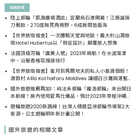
編輯精選
陸上郵輪「凱渡廣場酒店」宜蘭烏石港開幕！江振誠操
刀餐飲、270度無死角視野，6成房間皆面海
【世界旅宿搜查】一次體驗天堂與地獄！義大利山澗旅
宿Hotel Hubertus以「倒反設計」顛覆旅人想像
法國頂級河輪「虞美人號」2023年啟航！在水波蕩漾
中，沿著香檳區慢速徐行
【世界旅宿搜查】蜜月到馬爾地夫的私人小島渡個假！
渡假村 Alila Kothaifaru Maldives 讓細白沙灘與湛藍
海景帶來與世隔絕的驚喜
國外旅遊推薦再加1：純法系郵輪「龐洛郵輪」來台開日
本航線！房內使用愛馬仕備品，預計2023年穿梭沖繩秘
境航程，駛進大阪
遊輪旅遊2020新路線！台灣人穩居亞洲郵輪市場第2大
客源，公主遊輪明年新計畫公開！
國外旅遊的相關文章