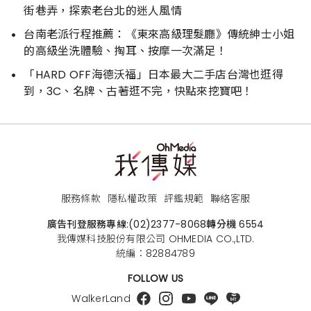
街巷弄，探索老台北的迷人風情
台南老派行程推薦：《東來高級理髮廳》傳統紳士小姐
的高級坐洗體驗、掏耳、按摩一次滿足！
「HARD OFF海德沃福」日本最大二手店台灣也逛得
到，3C、名牌、古著逛不完，快點來挖寶吧！
服務條款
隱私權政策
評鑑規範
聯絡客服
廣告刊登服務專線:
(02)2377-8068
轉分機 6554
我傳媒科技股份有限公司 OHMEDIA CO.,LTD.
統編：82884789
FOLLOW US
WalkerLand