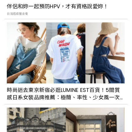
伴侶和妳一起預防HPV，才有資格說愛妳！
台灣癌症基金會
國外旅遊推薦再加1：純法系郵輪「龐洛郵
輪」來台開日本航線！房內使用愛馬仕備
品，預計2023年穿梭沖繩秘境航程，駛進
大阪
時尚迷去東京新宿必逛LUMINE EST百貨！5間質
感日系女裝品牌推薦：極簡、率性、少女風一次
收齊