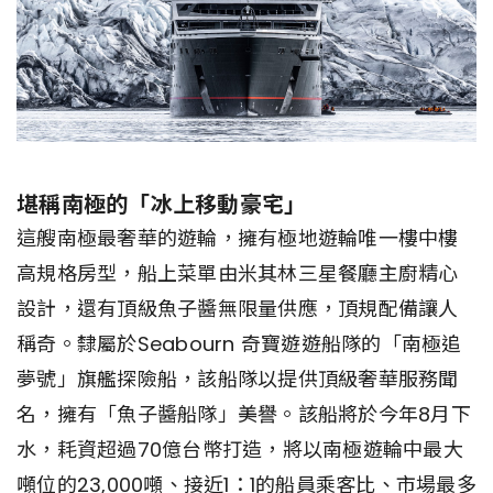
堪稱南極的「冰上移動豪宅」
這艘南極最奢華的遊輪，擁有極地遊輪唯一樓中樓
高規格房型，船上菜單由米其林三星餐廳主廚精心
設計，還有頂級魚子醬無限量供應，頂規配備讓人
稱奇。隸屬於Seabourn 奇寶遊遊船隊的「南極追
夢號」旗艦探險船，該船隊以提供頂級奢華服務聞
名，擁有「魚子醬船隊」美譽。該船將於今年8月下
水，耗資超過70億台幣打造，將以南極遊輪中最大
噸位的23,000噸、接近1：1的船員乘客比、市場最多