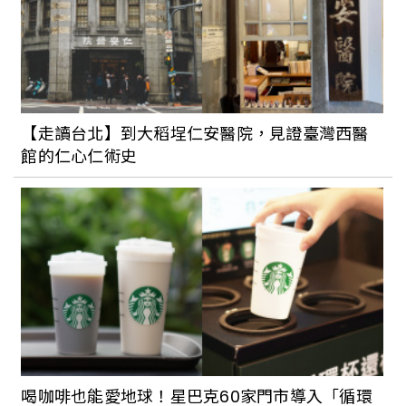
【走讀台北】到大稻埕仁安醫院，見證臺灣西醫
館的仁心仁術史
喝咖啡也能愛地球！星巴克60家門市導入「循環