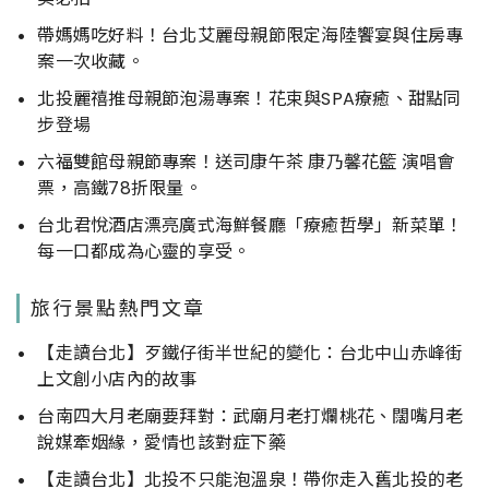
帶媽媽吃好料！台北艾麗母親節限定海陸饗宴與住房專
案一次收藏。
北投麗禧推母親節泡湯專案！花束與SPA療癒、甜點同
步登場
六福雙館母親節專案！送司康午茶 康乃馨花籃 演唱會
票，高鐵78折限量。
台北君悅酒店漂亮廣式海鮮餐廳「療癒哲學」新菜單！
每一口都成為心靈的享受。
旅行景點熱門文章
【走讀台北】歹鐵仔街半世紀的變化：台北中山赤峰街
上文創小店內的故事
台南四大月老廟要拜對：武廟月老打爛桃花、闊嘴月老
說媒牽姻緣，愛情也該對症下藥
【走讀台北】北投不只能泡溫泉！帶你走入舊北投的老