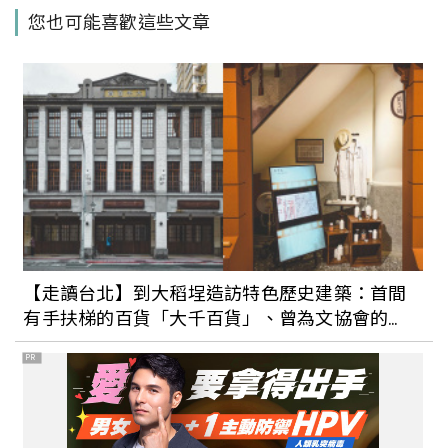
用木質色調為居家環境增添溫暖氣息：
您也可能喜歡這些文章
IKEA、HOLA紛紛在初秋推出「暖色系」
家居單品，打造愜意放鬆的小空間
2022聖誕倒數月曆來了！Dior、潘海利
根、Jo Malone紛紛推夢幻香氛、美妝組
合，陪你驚喜度過12月的每一天
露營必備美型家電推薦！藍牙喇叭瞬間炒
熱氣氛、超美露營燈溫暖又療癒，化身質
【走讀台北】到大稻埕造訪特色歷史建築：首間
感系Outdoor咖就靠它們！
有手扶梯的百貨「大千百貨」、曾為文協會的
「大安醫院」
PR
邊搭車邊抓野生寶可夢！全新「寶可夢大
師球」造型悠遊卡可愛登場，逼卡還會亮
燈也太酷！