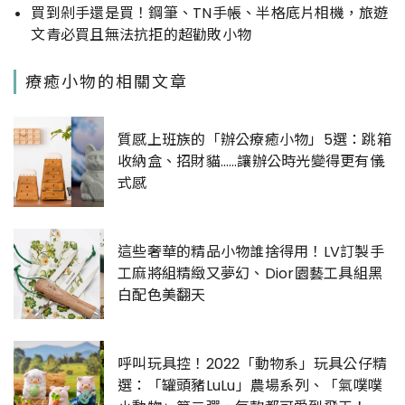
買到剁手還是買！鋼筆、TN手帳、半格底片相機，旅遊
文青必買且無法抗拒的超勸敗小物
療癒小物的相關文章
質感上班族的「辦公療癒小物」5選：跳箱
收納盒、招財貓……讓辦公時光變得更有儀
式感
這些奢華的精品小物誰捨得用！LV訂製手
工麻將組精緻又夢幻、Dior園藝工具組黑
白配色美翻天
呼叫玩具控！2022「動物系」玩具公仔精
選：「罐頭豬LuLu」農場系列、「氣噗噗