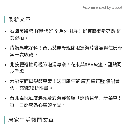
Recommended by
最新文章
看海美術館 怪獸代班 全戶外開展！屏東藝術新亮點 網
美必拍。
帶媽媽吃好料！台北艾麗母親節限定海陸饗宴與住房專
案一次收藏。
北投麗禧推母親節泡湯專案！花束與SPA療癒、甜點同
步登場
六福雙館母親節專案！送司康午茶 康乃馨花籃 演唱會
票，高鐵78折限量。
台北君悅酒店漂亮廣式海鮮餐廳「療癒哲學」新菜單！
每一口都成為心靈的享受。
居家生活熱門文章