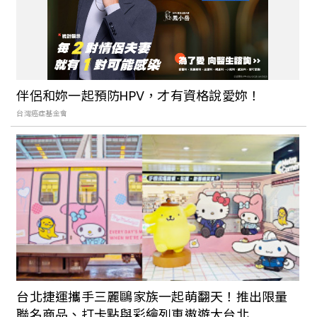
「露營界的無印良品」正式登台！多功能
設計、少見黑白灰色調帳篷，3大特色認識
日本極簡戶外品牌muraco
伴侶和妳一起預防HPV，才有資格說愛妳！
台灣癌症基金會
換手機就來這買殼！高質感手機殼品牌總
整理：可愛、極簡、Y2K復古風都有，還
能把載具條碼印上去！
台北捷運攜手三麗鷗家族一起萌翻天！推出限量
聯名商品、打卡點與彩繪列車遨遊大台北