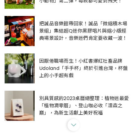
小動物」第二彈，每款都可愛到飛天！
把誠品音樂館帶回家！誠品「微縮積木場
景組」集結超Q迷你黑膠唱片與縮小版經
典場景設計，音樂迷們肯定要收藏一波！
因厭倦職場而生！小紅書爆紅社畜品牌
Udoland「手手杯」終於引進台灣，杯盤
上的小手超有戲
別具質感的2023桌曆總整理：植物迷最愛
「植物凋零曆」、登山咖必收「澐森之
巔」，為新生活獻上美好祝福