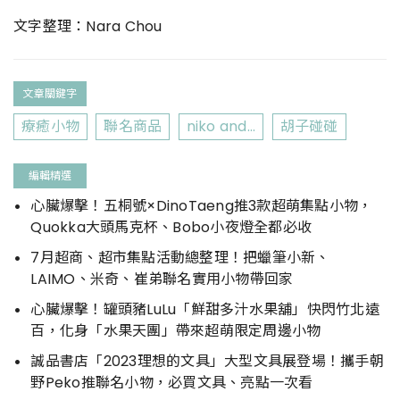
文字整理：Nara Chou
文章關鍵字
療癒小物
聯名商品
niko and...
胡子碰碰
編輯精選
心臟爆擊！五桐號×DinoTaeng推3款超萌集點小物，
Quokka大頭馬克杯、Bobo小夜燈全都必收
7月超商、超市集點活動總整理！把蠟筆小新、
LAIMO、米奇、崔弟聯名實用小物帶回家
心臟爆擊！罐頭豬LuLu「鮮甜多汁水果舖」快閃竹北遠
百，化身「水果天團」帶來超萌限定周邊小物
誠品書店「2023理想的文具」大型文具展登場！攜手朝
野Peko推聯名小物，必買文具、亮點一次看