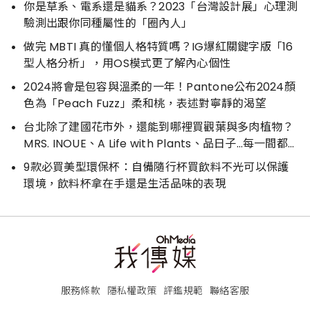
你是草系、電系還是貓系？2023「台灣設計展」心理測
驗測出跟你同種屬性的「圈內人」
做完 MBTI 真的懂個人格特質嗎？IG爆紅關鍵字版「16
型人格分析」，用OS模式更了解內心個性
2024將會是包容與溫柔的一年！Pantone公布2024顏
色為「Peach Fuzz」柔和桃，表述對寧靜的渴望
台北除了建國花市外，還能到哪裡買觀葉與多肉植物？
MRS. INOUE、A Life with Plants、品日子…每一間都好
好逛
9款必買美型環保杯：自備隨行杯買飲料不光可以保護
環境，飲料杯拿在手還是生活品味的表現
服務條款
隱私權政策
評鑑規範
聯絡客服