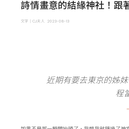
詩情畫意的結緣神社！跟
文字｜CJ夫人
2023-08-13
近期有要去東京的姊妹
程
如果不是那一瞬間抬頭了，我想我就錯過了神