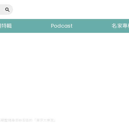
題特輯
Podcast
名家專
族朝聖隱身商辦街區的「東京大神宮」