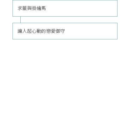
求籤與掛繪馬
讓人超心動的戀愛御守