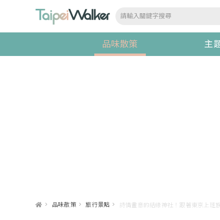
品味散策
主
>
品味散策
>
旅行景點
>
詩情畫意的結緣神社！跟著東京上班