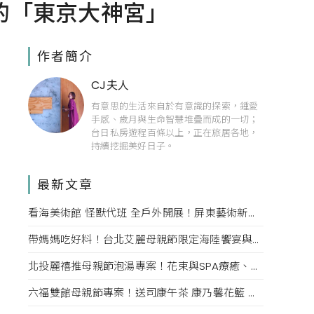
的「東京大神宮」
作者簡介
CJ夫人
有意思的生活來自於有意識的探索，鍾愛
手感、歲月與生命智慧堆疊而成的一切；
台日私房遊程百條以上，正在旅居各地，
持續挖掘美好日子。
最新文章
看海美術館 怪獸代班 全戶外開展！屏東藝術新亮點 網美必拍。
帶媽媽吃好料！台北艾麗母親節限定海陸饗宴與住房專案一次收藏。
北投麗禧推母親節泡湯專案！花束與SPA療癒、甜點同步登場
六福雙館母親節專案！送司康午茶 康乃馨花籃 演唱會票，高鐵78折限量。