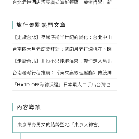
台北君悅酒店漂亮廣式海鮮餐廳「療癒哲學」新菜單！每一口都成為心靈的享受。
旅行景點熱門文章
【走讀台北】歹鐵仔街半世紀的變化：台北中山赤峰街上文創小店內的故事
台南四大月老廟要拜對：武廟月老打爛桃花、闊嘴月老說媒牽姻緣，愛情也該對症下藥
【走讀台北】北投不只能泡溫泉！帶你走入舊北投的老街巷弄，探索老台北的迷人風情
台南老派行程推薦：《東來高級理髮廳》傳統紳士小姐的高級坐洗體驗、掏耳、按摩一次滿足！
「HARD OFF海德沃福」日本最大二手店台灣也逛得到，3C、名牌、古著逛不完，快點來挖寶吧！
內容導讀
東京單身男女的結緣聖地「東京大神宮」