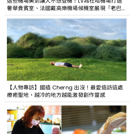
這些機場美到讓人不想登機！LV為杜哈機場打造
奢華貴賓室、法國戴高樂機場候機室展現「老巴
黎」美學
【人物專訪】國插 Cherng 出沒！最愛造訪這處
療癒聖地，越冷的地方越能激發創作靈感