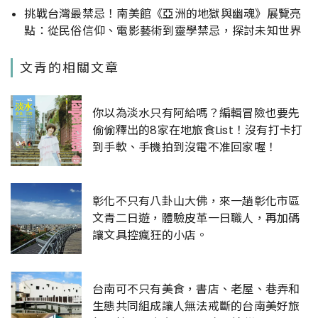
挑戰台灣最禁忌！南美館《亞洲的地獄與幽魂》展覽亮
點：從民俗信仰、電影藝術到靈學禁忌，探討未知世界
文青的相關文章
你以為淡水只有阿給嗎？編輯冒險也要先
偷偷釋出的8家在地旅食List！沒有打卡打
到手軟、手機拍到沒電不准回家喔！
彰化不只有八卦山大佛，來一趟彰化市區
文青二日遊，體驗皮革一日職人，再加碼
讓文具控瘋狂的小店。
台南可不只有美食，書店、老屋、巷弄和
生態共同組成讓人無法戒斷的台南美好旅