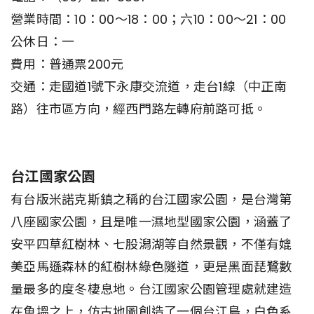
營業時間：10：00～18：00；六10：00～21：00
公休日：一
費用：普通票200元
交通：走國道1號下永康交流道，走台1線（中正南
路）往市區方向，經西門路左轉府前路可抵。
台江國家公園
有台版米諾克斯鎮之稱的台江國家公園，是台灣第
八座國家公園，且是唯一濕地型國家公園，涵蓋了
安平四草紅樹林、七股潟湖等自然景觀，不僅有媲
美亞馬遜森林的紅樹林綠色隧道，更是黑面琵鷺數
量最多的度冬棲息地。台江國家公園管理處就建造
在魚塭之上，仿古地圖創造了一個台江島，白色系