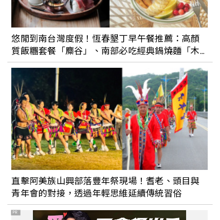
悠閒到南台灣度假！恆春墾丁早午餐推薦：高顏
質飯糰套餐「麋谷」、南部必吃經典鍋燒麵「木
可晨食」
直擊阿美族山興部落豐年祭現場！耆老、頭目與
青年會的對接，透過年輕思維延續傳統習俗
PR