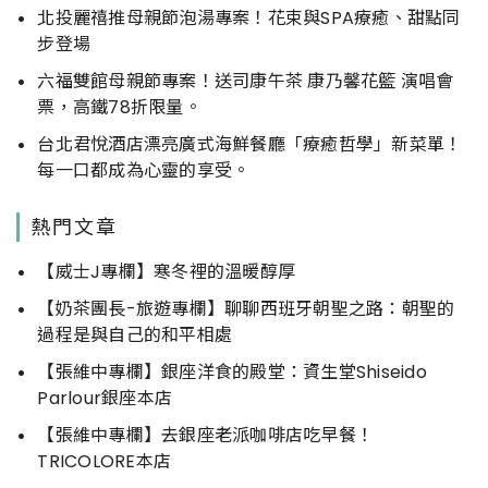
北投麗禧推母親節泡湯專案！花束與SPA療癒、甜點同
步登場
六福雙館母親節專案！送司康午茶 康乃馨花籃 演唱會
票，高鐵78折限量。
台北君悅酒店漂亮廣式海鮮餐廳「療癒哲學」新菜單！
每一口都成為心靈的享受。
熱門文章
【威士J專欄】寒冬裡的溫暖醇厚
【奶茶團長-旅遊專欄】聊聊西班牙朝聖之路：朝聖的
過程是與自己的和平相處
【張維中專欄】銀座洋食的殿堂：資生堂Shiseido
Parlour銀座本店
【張維中專欄】去銀座老派咖啡店吃早餐！
TRICOLORE本店