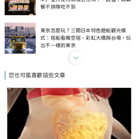
餐不排隊吃不到
東京怎麼玩？三間日本特色遊船觀光模
式：搭船看晴空塔、彩虹大橋與台場，玩
出不一樣的東京
【Walker說走就走】Podcast EP147：
您也可能喜歡這些文章
踩線東京熱門咖啡廳
PR
東京海洋迪士尼「魔法之泉」園區2024年
登場！重現《冰雪奇緣》經典場景，3大亮
點搶先看