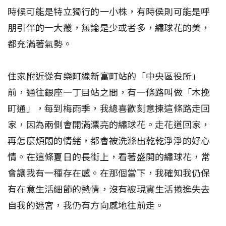
時候可能是特立獨行的一小株，有時侯則可能是呼
朋引伴的一大叢，無論是少或者多，繡球花的美，
都充滿著氣勢。
住家附近從有樂町線新富町站的「中央區役所」
前，通往銀座一丁目站之間，有一條路叫做「木挽
町通」，每到梅雨季，我總喜歡刻意揀這條路走回
家，因為兩側會開滿漂亮的繡球花。走花道回家，
再怎麼煩悶的情緒，都會被洗滌出乾乾淨淨的好心
情。在這條夏日的長街上，看著盛開的繡球花，常
會讓我有一種存在感。在那個當下，我確知我仍保
有在意生活細節的熱情，沒有被現實生活捲進失去
自我的迷宮，我仍有方向感地往前走。