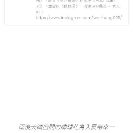
嗎》、散文《東京直送》和旅記《日本小鎮時
光》，並曾以《麒麟湯》一書獲得金鼎獎。 官方
IG：
https://www.instagram.com/weizhong925/
雨後天晴盛開的繡球花為入夏帶來一