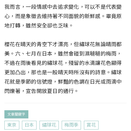
我而言，一段情感中去追求變化，可以不是代表變
心，而是象徵去維持著不同面貌的新鮮感。畢竟原
地打轉，雖然安全卻也乏味。
櫻花在晴天的青空下才漂亮，但繡球花無論晴雨都
美。六、七月在日本，雖然會碰到濕噠噠的梅雨，
不過在雨後看見的繡球花，殘留的水滴讓花色顯得
更加凸出，那也是一股晴天時所沒有的詩意。繡球
花就是季節的信號燈，鮮豔的色調在日光或雨滴中
閃爍著，宣告開放夏日的通行。
文章關鍵字
東京
日本
繡球花
梅雨季
賞花