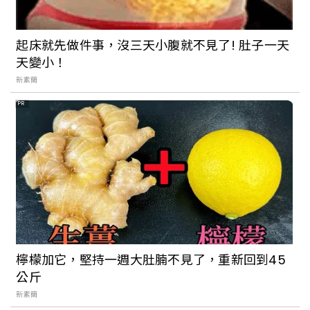
【奶茶團長專欄】櫻花盛開前飛東京，在
富士山景的美好前開起自我的對話
起床就先做件事，沒三天小腹就不見了! 肚子一天
天變小！
新素簡
PR
【張維中專欄】東京交通會館的章魚燒
【世界旅宿搜查】東京寶格麗飯店開幕！8
種房型、米其林三星掌廚，飯店內部風格
與規劃詳細公開
檸檬加它，堅持一週大肚腩不見了，重新回到45
【Walker說走就走】Podcast EP175：
公斤
疫情後的東京，冒出的新朝聖點也太多了
新素簡
吧！（上）