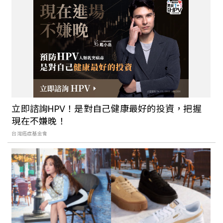
【世界旅宿搜查】最幸福的國度：不丹安
縵喀拉，用五處小屋探索幸福王國的五種
風情
離正常生活不遠了！邊境解封0+7 停看
聽，一次看懂指揮中心宣布的注意事項，
最晚這天開放國境
立即諮詢HPV！是對自己健康最好的投資，把握
現在不嫌晚！
國外旅遊推薦再加1：純法系郵輪「龐洛郵
台灣癌症基金會
輪」來台開日本航線！房內使用愛馬仕備
品，預計2023年穿梭沖繩秘境航程，駛進
大阪