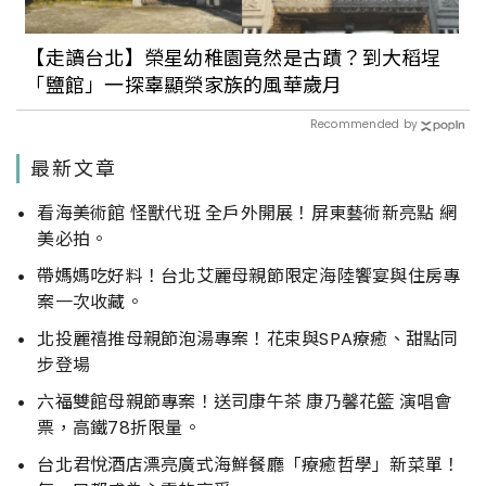
【走讀台北】榮星幼稚園竟然是古蹟？到大稻埕
「鹽館」一探辜顯榮家族的風華歲月
Recommended by
最新文章
看海美術館 怪獸代班 全戶外開展！屏東藝術新亮點 網
美必拍。
帶媽媽吃好料！台北艾麗母親節限定海陸饗宴與住房專
案一次收藏。
北投麗禧推母親節泡湯專案！花束與SPA療癒、甜點同
步登場
六福雙館母親節專案！送司康午茶 康乃馨花籃 演唱會
票，高鐵78折限量。
台北君悅酒店漂亮廣式海鮮餐廳「療癒哲學」新菜單！