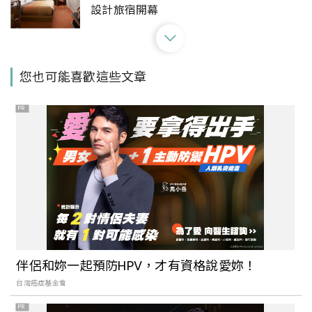
設計旅宿開幕
搭上「威尼斯辛普倫東方快車」，來場漫
您也可能喜歡這些文章
遊歐陸的奢華鐵道旅程
PR
2023年確定復辦！澳洲雪梨一年一度的室
外燈光節「Vivid Sydney 繽紛雪梨」要回
來了
前往威廉王子與凱特王妃的蜜月勝地：造
訪印度洋「天堂之島」， Club Med
伴侶和妳一起預防HPV，才有資格說愛妳！
Seychelles 將島嶼美景盡收眼底！
台灣癌症基金會
PR