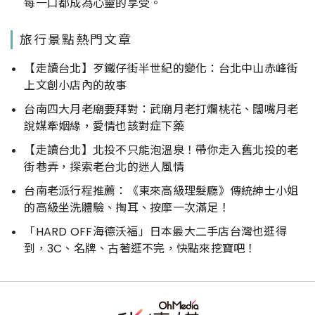
每一口都成為心靈的享受。
旅行景點熱門文章
【走讀台北】歹鐵仔街半世紀的變化：台北中山赤峰街
上文創小店內的故事
台南四大月老廟要拜對：武廟月老打爛桃花、闊嘴月老
說媒牽姻緣，愛情也該對症下藥
【走讀台北】北投不只能泡溫泉！帶你走入舊北投的老
街巷弄，探索老台北的迷人風情
台南老派行程推薦：《東來高級理髮廳》傳統紳士小姐
的高級坐洗體驗、掏耳、按摩一次滿足！
「HARD OFF海德沃福」日本最大二手店台灣也逛得
到，3C、名牌、古著逛不完，快點來挖寶吧！