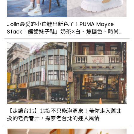
Jolin最愛的小白鞋出新色了！PUMA Mayze
Stack「鋸齒妹子鞋」奶茶×白、焦糖色、時尚黑
3色超難選擇
【走讀台北】北投不只能泡溫泉！帶你走入舊北
投的老街巷弄，探索老台北的迷人風情