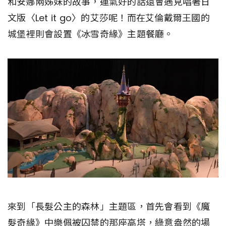
和安娜兩姊妹的故事，運氣好的話還會遇見唱著日
文版〈Let it go〉的艾莎呢！而在艾倫戴爾王國的
城堡裡則會設置《冰雪奇緣》主題餐廳。
來到「長髮公主的森林」主題區，首先會看到《魔
髮奇緣》中樂佩被囚禁的那座高塔，綠意盎然的場