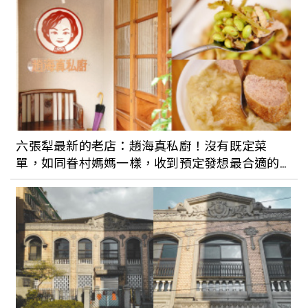
六張犁最新的老店：趙海真私廚！沒有既定菜
單，如同眷村媽媽一樣，收到預定發想最合適的
眷村菜