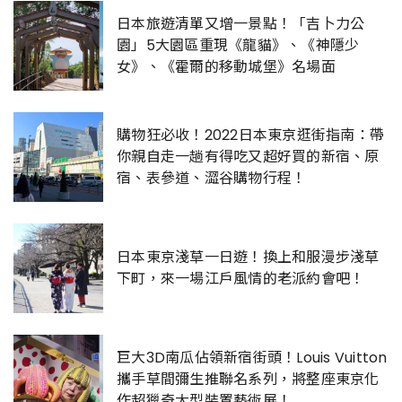
日本旅遊清單又增一景點！「吉卜力公
園」5大園區重現《龍貓》、《神隱少
女》、《霍爾的移動城堡》名場面
購物狂必收！2022日本東京逛街指南：帶
你親自走一趟有得吃又超好買的新宿、原
宿、表參道、澀谷購物行程！
日本東京淺草一日遊！換上和服漫步淺草
下町，來一場江戶風情的老派約會吧！
巨大3D南瓜佔領新宿街頭！Louis Vuitton
攜手草間彌生推聯名系列，將整座東京化
作超獵奇大型裝置藝術展！