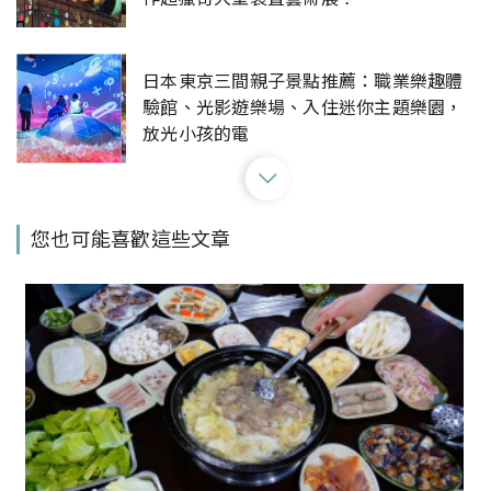
日本東京三間親子景點推薦：職業樂趣體
驗館、光影遊樂場、入住迷你主題樂園，
放光小孩的電
久違了富士山！日本東京富士山周邊景點
您也可能喜歡這些文章
推薦：神社、溫泉、展望台，近距離感受
富士山不同面向的美
仍是日本人的小確幸！尋訪東京近郊社區
的珍珠奶茶街邊店「台湾茶屋」，感受專
屬台灣的溫暖風情
東京淺草餐廳推薦！百年壽喜燒「淺草今