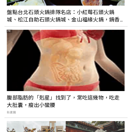
半」堅持使用高級近江和牛，超值午間套
盤點台北石頭火鍋排隊名店：小紅莓石頭火鍋
餐不排隊吃不到
城、松江自助石頭火鍋城、金山福緣火鍋，鍋香
氣十足完全吃不膩
PR
日本東京旅遊最奢華的享受！座落晴空塔
30樓的「敘敘苑燒肉」：高空美景搭配高
級燒肉絕頂享受，這樣點最划算
2023最新東京旅遊指南！《遇見NEO東
京》集結東京各區最新景點、必吃必逛推
薦，第一次安排自由行也能輕鬆上手
腹部脂肪的「剋星」找到了，常吃這幾物，吃走
大肚囊，瘦出小蠻腰
日本東京銀座一日遊！優雅日式早餐、浪
新素簡
漫貴婦午茶、時髦迴轉壽司，還有逛不完
的華麗櫥窗