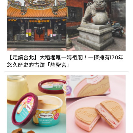
【走讀台北】大稻埕唯一媽祖廟！一探擁有170年
悠久歷史的古蹟「慈聖宮」