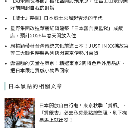
【奶茶團長專欄】櫻花盛開前飛東京，在富士山景的美
好前開起自我的對話
【威士J 專欄】日本威士忌風起雲湧的年代
星野集團改造華麗紅磚建築「日本舊奈良監獄」成飯
店，預計2026年春天開放入住
周裕穎帶著台灣傳統文化前進日本！JUST IN XX攜故宮
等三大聯名時裝系列快閃東京伊勢丹百貨
露營咖的天堂在東京！精選東京3間特色戶外用品店，
把日本限定質感小物帶回家
日本景點的相關文章
日本開放自由行啦！東京秋季「賞楓」、
「賞銀杏」必去私房景點總整理，刷下機
票馬上就出發！