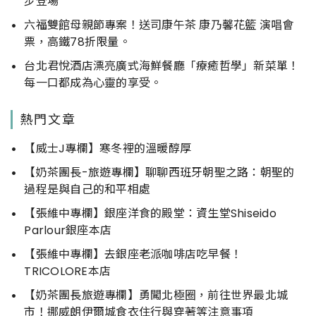
步登場
六福雙館母親節專案！送司康午茶 康乃馨花籃 演唱會
票，高鐵78折限量。
台北君悅酒店漂亮廣式海鮮餐廳「療癒哲學」新菜單！
每一口都成為心靈的享受。
熱門文章
【威士J專欄】寒冬裡的溫暖醇厚
【奶茶團長-旅遊專欄】聊聊西班牙朝聖之路：朝聖的
過程是與自己的和平相處
【張維中專欄】銀座洋食的殿堂：資生堂Shiseido
Parlour銀座本店
【張維中專欄】去銀座老派咖啡店吃早餐！
TRICOLORE本店
【奶茶團長旅遊專欄】勇闖北極圈，前往世界最北城
市！挪威朗伊爾城食衣住行與穿著等注意事項