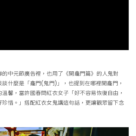
聯的中元節廣告裡，也用了《開龕門篇》的人鬼對
談什麼是「龕門(鬼門)」，也提到在哪裡開龕門，
的溫馨，當許國春問紅衣女子「好不容易恢復自由，
好珍惜。」搭配紅衣女鬼講這句話，更讓觀眾留下念