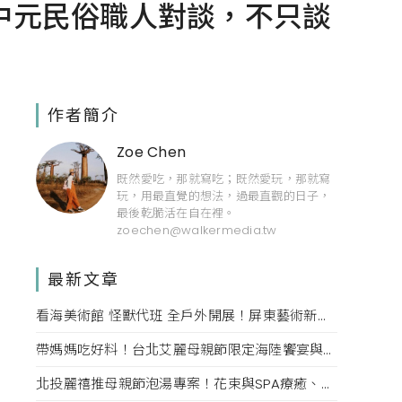
中元民俗職人對談，不只談
作者簡介
Zoe Chen
既然愛吃，那就寫吃；既然愛玩，那就寫
玩，用最直覺的想法，過最直觀的日子，
最後乾脆活在自在裡。
zoechen@walkermedia.tw
最新文章
看海美術館 怪獸代班 全戶外開展！屏東藝術新亮點 網美必拍。
帶媽媽吃好料！台北艾麗母親節限定海陸饗宴與住房專案一次收藏。
北投麗禧推母親節泡湯專案！花束與SPA療癒、甜點同步登場