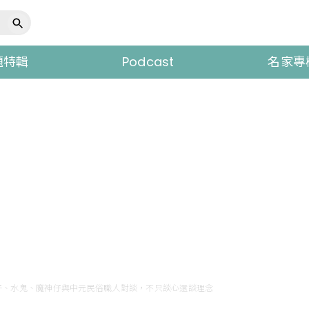
題特輯
Podcast
名家專
子、水鬼、魔神仔與中元民俗職人對談，不只談心還談理念