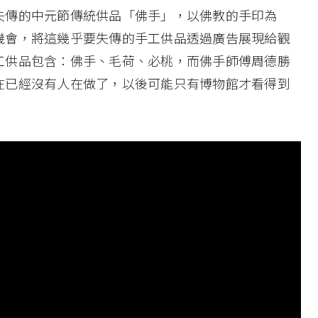
失傳的中元節傳統供品「佛手」，以佛教的手印為
機會，將這幾乎要失傳的手工供品透過廣告展現給觀
工供品包含：佛手、毛荷、必桃，而佛手師傅周德勝
在已經沒有人在做了，以後可能只有博物館才看得到