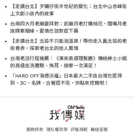
【走讀台北】歹鐵仔街半世紀的變化：台北中山赤峰街
上文創小店內的故事
台南四大月老廟要拜對：武廟月老打爛桃花、闊嘴月老
說媒牽姻緣，愛情也該對症下藥
【走讀台北】北投不只能泡溫泉！帶你走入舊北投的老
街巷弄，探索老台北的迷人風情
台南老派行程推薦：《東來高級理髮廳》傳統紳士小姐
的高級坐洗體驗、掏耳、按摩一次滿足！
「HARD OFF海德沃福」日本最大二手店台灣也逛得
到，3C、名牌、古著逛不完，快點來挖寶吧！
服務條款
隱私權政策
評鑑規範
聯絡客服