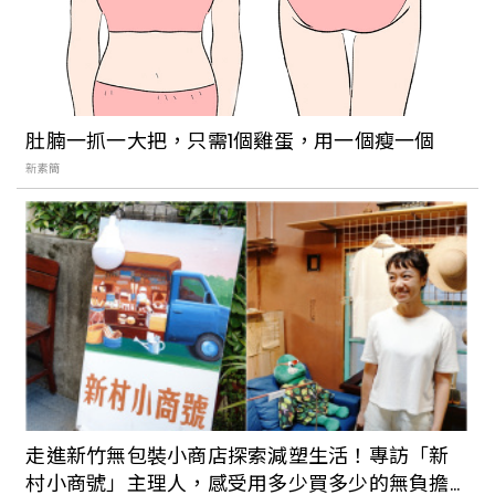
貳樓準備角逐全淡水最美餐廳！全新
「Second Floor Hotel 貳樓大飯店」以
北非地中海旅行為靈感，營造滿滿異國風
情
肚腩一抓一大把，只需1個雞蛋，用一個瘦一個
新素簡
【走讀台北】探訪淡海新市鎮中的古蹟：
見證淡水發展的「公司田溪程氏古厝」
走進新竹無包裝小商店探索減塑生活！專訪「新
村小商號」主理人，感受用多少買多少的無負擔