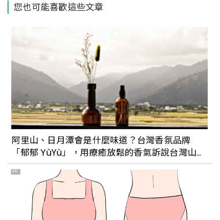
您也可能喜歡這些文章
「巨型摩艾石像」揪你拍IG打卡照，快來
淡水約會吧！
一個人的淡水很輕鬆！倘佯在河岸風光和
古蹟建築中，體驗寧靜悠閒的滬尾時光，
喝咖啡、看好書、賞古蹟，淡水其實很好
玩。
【走讀台北】一層老街、二層磚厝、三層
洋樓，到三層木下靜涯舊居感受東洋畫中
阿里山、日月潭會是什麼味道？台灣香氛品牌
的淡水
「郁郁 YùYù」，用療癒放鬆的香氣訴說台灣山林
美景
PR
【走讀台北】淡水「滬尾小學校禮堂」重
現百年前的風華！紅磚牆、黑色屋瓦，展
現日本時期磚砌經典