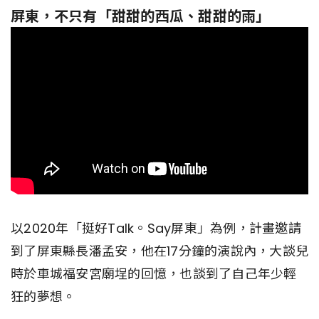
屏東，不只有「甜甜的西瓜、甜甜的雨」
以2020年「挺好Talk。Say屏東」為例，計畫邀請
到了屏東縣長潘孟安，他在17分鐘的演說內，大談兒
時於車城福安宮廟埕的回憶，也談到了自己年少輕
狂的夢想。