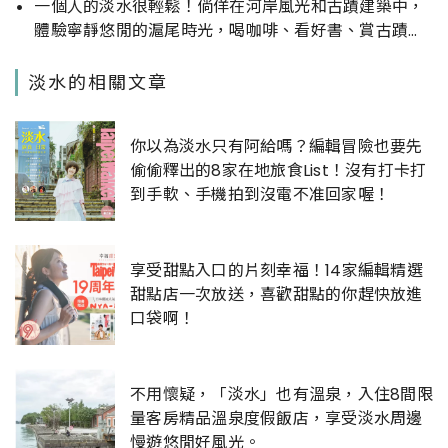
一個人的淡水很輕鬆！倘佯在河岸風光和古蹟建築中，
體驗寧靜悠閒的滬尾時光，喝咖啡、看好書、賞古蹟，
淡水其實很好玩。
淡水的相關文章
你以為淡水只有阿給嗎？編輯冒險也要先
偷偷釋出的8家在地旅食List！沒有打卡打
到手軟、手機拍到沒電不准回家喔！
享受甜點入口的片刻幸福！14家編輯精選
甜點店一次放送，喜歡甜點的你趕快放進
口袋啊！
不用懷疑，「淡水」也有溫泉，入住8間限
量客房精品溫泉度假飯店，享受淡水周邊
慢遊悠閒好風光。