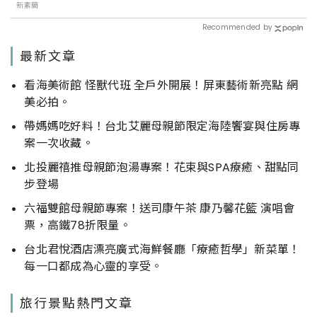
新素簡
Recommended by
最新文章
看海美術館 怪獸代班 全戶外開展！屏東藝術新亮點 網
美必拍。
帶媽媽吃好料！台北艾麗母親節限定海陸饗宴與住房專
案一次收藏。
北投麗禧推母親節泡湯專案！花束與SPA療癒、甜點同
步登場
六福雙館母親節專案！送司康午茶 康乃馨花籃 演唱會
票，高鐵78折限量。
台北君悅酒店漂亮廣式海鮮餐廳「療癒哲學」新菜單！
每一口都成為心靈的享受。
旅行景點熱門文章