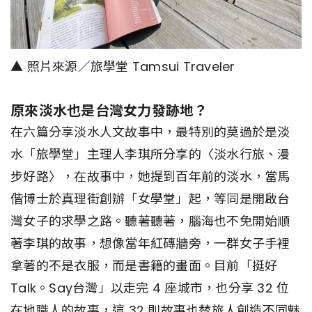
▲ 照片來源／旅學堂 Tamsui Traveler
原來淡水也是台灣女力發跡地？
在六篇分享淡水人文故事中，最特別的莫過於是淡
水「旅學堂」主理人李琪所分享的〈淡水行旅、漫
步好路〉，在故事中，她提到百年前的淡水，當馬
偕博士於真理街創辦「女學堂」起，等同是開啟台
灣女子的求學之路。聽著聽著，腦海也不免開始順
著李琪的故事，想像當年紅磚牆旁，一群女子手裡
拿著的不是衣服，而是書籍的畫面。目前「挺好
Talk。Say台灣」以走完 4 座城市，也分享 32 位
在地職人的故事，這 32 則故事也替旅人創造不同魅