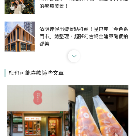
的療癒美景！
清明連假出遊景點推薦！星巴克「金色系
門市」總整理，超夢幻古銅金建築隨便拍
都美
苗栗也有GU可以逛了！GU正式插旗「苗
您也可能喜歡這些文章
栗尚順購物中心」，攜手插畫家「一事吳
陳」推超美限定開幕禮
來場綠色森林浴吧！苗栗南庄一日遊景點
推薦：悠閒漫步南庄老街、賞山林美景