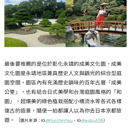
最後要推薦的是位於彰化永靖的成美文化園，成美
文化園是永靖地區兼具歷史人文與觀光的綜合型庭
園空間，園區內有充滿歷史韻味的百年古厝「成美
公堂」，也有結合日式美學和台灣庭園風格的「和
園」，超爆美的綠色植栽搭配小橋流水等各式各樣
復古的造景，隨便一拍都讓人以為你去日本京都旅
遊。（
圖片來源：IG
@huichinhsu
、IG
@
edou1015
）