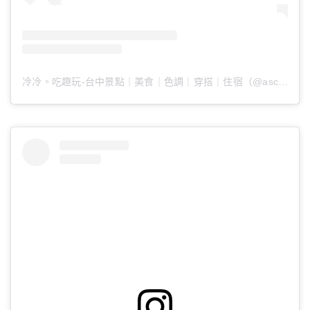
冷冷。吃趣玩-台中景點｜美食｜色調｜穿搭｜住宿（@ascoldaswater）分享的貼文