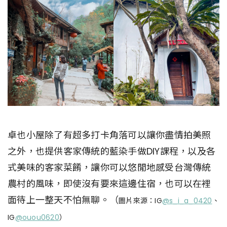
卓也小屋除了有超多打卡角落可以讓你盡情拍美照
之外，也提供客家傳統的藍染手做DIY課程，以及各
式美味的客家菜餚，讓你可以悠閒地感受台灣傳統
農村的風味，即使沒有要來這邊住宿，也可以在裡
面待上一整天不怕無聊。（
圖片來源：IG
@s_i_a_0420
、
IG
@ouou0620
）