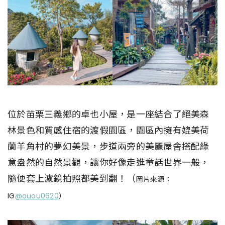
位於苗栗三義鄉的卓也小屋，是一座結合了絕美森
林景色和質感住宿的渡假園區，園區內擁有媲美荷
蘭羊角村的夢幻美景，步道兩旁的美麗屋舍搭配綠
意盎然的自然景觀，讓你好像走進童話世界一般，
隨便套上濾鏡拍照都美到翻！（
圖片來源：
IG
@ouou0620
）