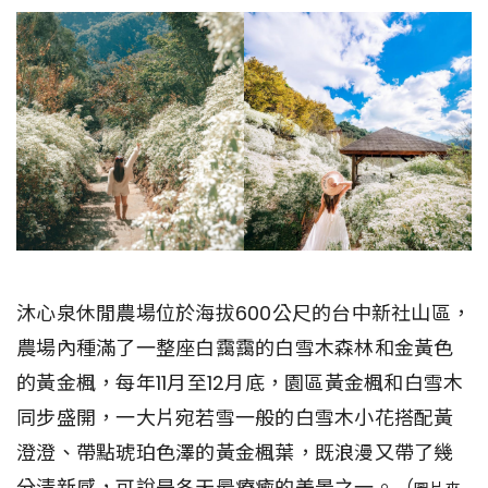
沐心泉休閒農場位於海拔600公尺的台中新社山區，
農場內種滿了一整座白靄靄的白雪木森林和金黃色
的黃金楓，每年11月至12月底，園區黃金楓和白雪木
同步盛開，一大片宛若雪一般的白雪木小花搭配黃
澄澄、帶點琥珀色澤的黃金楓葉，既浪漫又帶了幾
分清新感，可說是冬天最療癒的美景之一。（