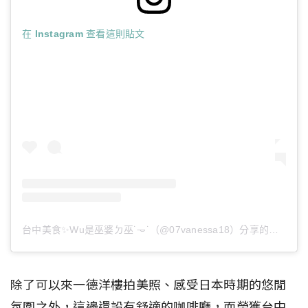
在 Instagram 查看這則貼文
台中美食✨Wu是巫婆ㄉ巫˙𐃷˙（@07vanessa18）分享的貼文
除了可以來一德洋樓拍美照、感受日本時期的悠閒
氛圍之外，這邊還設有舒適的咖啡廳，而榮獲台中