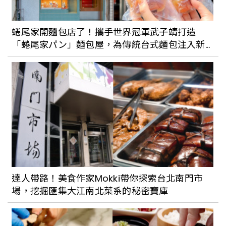
美照拍不完的初夏苗栗一日遊行程！大湖
唯美金黃花毯，台版大峽谷「火炎山」、
蜷尾家開麵包店了！攜手世界冠軍武子靖打造
歐風古堡「天空之城」
「蜷尾家パン」麵包屋，為傳統台式麵包注入新
靈魂
原來台灣也有產石油？循著「2023浪漫台
三線藝術季」展覽，到苗栗出礦坑感受礦
業歷史現場
2023露營地推薦！精選新竹、苗栗、宜蘭
等全台5大豪華露營區，把落羽松、山海美
景收眼底
達人帶路！美食作家Mokki帶你探索台北南門市
場，挖掘匯集大江南北菜系的秘密寶庫
苗栗三義一日遊行程！到火炎山健行、體
驗舊山線鐵道自行車，再品道地客家料理
「穎川美食館」