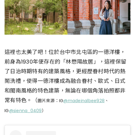
這裡也太美了吧！位於台中市北屯區的一德洋樓，
前身為1930年便存在的「林懋陽故居」，這裡保留
了日治時期特有的建築風格，更經歷眷村時代的熱
鬧洗禮，使得一德洋樓成為融合眷村、歐式、日式
和閩南風格的特色建築，無論在哪個角落拍照都非
常有特色。（
圖片來源：IG
@madeinalbee928
、
IG
@sienna_0409
）