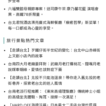
步登場
六福雙館母親節專案！送司康午茶 康乃馨花籃 演唱會
票，高鐵78折限量。
台北君悅酒店漂亮廣式海鮮餐廳「療癒哲學」新菜單！
每一口都成為心靈的享受。
旅行景點熱門文章
【走讀台北】歹鐵仔街半世紀的變化：台北中山赤峰街
上文創小店內的故事
台南四大月老廟要拜對：武廟月老打爛桃花、闊嘴月老
說媒牽姻緣，愛情也該對症下藥
【走讀台北】北投不只能泡溫泉！帶你走入舊北投的老
街巷弄，探索老台北的迷人風情
台南老派行程推薦：《東來高級理髮廳》傳統紳士小姐
的高級坐洗體驗、掏耳、按摩一次滿足！
「HARD OFF海德沃福」日本最大二手店台灣也逛得