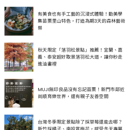
有美食也有手工藝的沉浸式體驗！勤美學
集苗栗里山特色，打造為期3天的森林藝術
祭
秋天限定「落羽松景點」推薦！宜蘭、嘉
義、泰安超好取景落羽松大道，讓你秒走
進油畫裡
MUJI無印良品沒有忘記苗栗！新門市鄰近
尚順育樂世界，還有親子友善空間
台灣冬季限定景點除了採草莓還能去哪？
新竹採橘子、南投賞梅花，感受冬天專屬