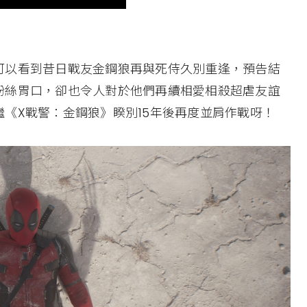
可以看到昔日戰友金鋼狼再與死侍久別重逢，預告結
粉絲胃口，卻也令人對於他們再續相愛相殺超虐友誼
《X戰警：金鋼狼》睽別15年後再度並肩作戰呀！