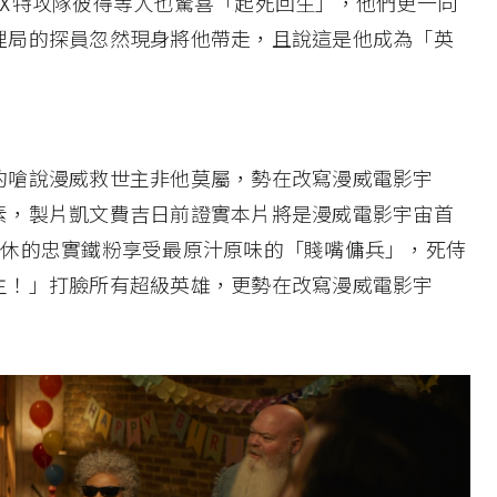
的X特攻隊彼得等人也驚喜「起死回生」，他們更一同
理局的探員忽然現身將他帶走，且說這是他成為「英
的嗆說漫威救世主非他莫屬，勢在改寫漫威電影宇
素，製片凱文費吉日前證實本片將是漫威電影宇宙首
不休的忠實鐵粉享受最原汁原味的「賤嘴傭兵」，死侍
主！」打臉所有超級英雄，更勢在改寫漫威電影宇