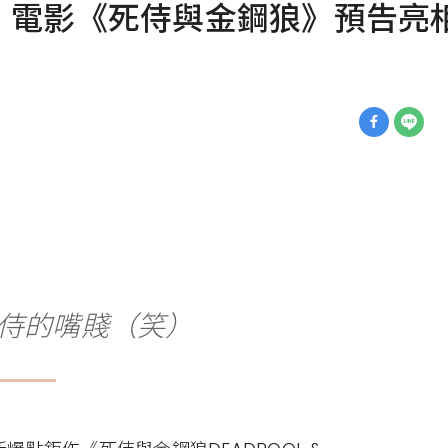
！電影《死侍與金鋼狼》預告亮相
侍的嘴賤（笑）