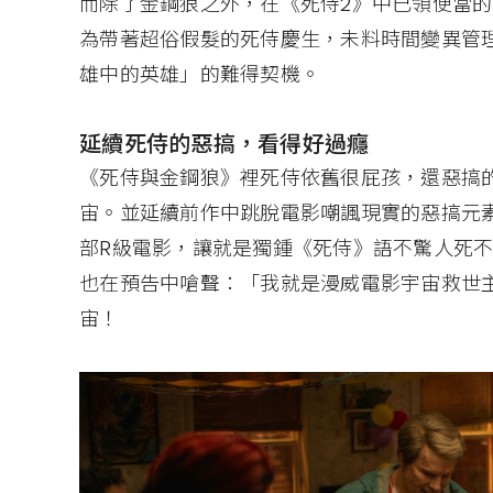
而除了金鋼狼之外，在《死侍2》中已領便當
為帶著超俗假髮的死侍慶生，未料時間變異管
雄中的英雄」的難得契機。
延續死侍的惡搞，看得好過癮
《死侍與金鋼狼》裡死侍依舊很屁孩，還惡搞
宙。並延續前作中跳脫電影嘲諷現實的惡搞元
部R級電影，讓就是獨鍾《死侍》語不驚人死
也在預告中嗆聲：「我就是漫威電影宇宙救世
宙！