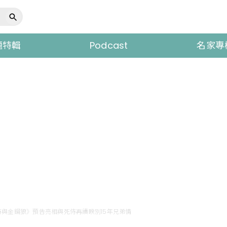
題特輯
Podcast
名家專
與金鋼狼》預告亮相與死侍再續睽別15年兄弟情