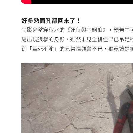
好多熟面孔都回來了！
令影迷望穿秋水的《死侍與金鋼狼》，預告中
尾出現狼叔的身影，雖然未見全貌但早已吊足
卻「至死不渝」的兄弟情興奮不已，畢竟這是繼