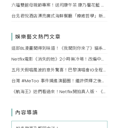
六福雙館母親節專案！送司康午茶 康乃馨花籃 演唱會票，高鐵78折限量。
台北君悅酒店漂亮廣式海鮮餐廳「療癒哲學」新菜單！每一口都成為心靈的享受。
娛樂藝文熱門文章
這部BL漫畫聞得到味道！《我聞到你來了》貓系男主與犬系年下男循著氣味展開羞澀又大膽愛戀
Netflix電影《消失的她》2小時無冷場！改編中國殺妻真實案件，是真話還是謊言、孰能相信孰該存疑？
五月天假唱風波的意外驚喜！巴黎演唱會IG全程三小時直播，廣邀五迷唱到天亮
台灣 #MeToo 事件燒進演藝圈！繼許傑輝之後，宥勝、黃子佼人設皆翻車，NONO先否認後承認並停止演藝工作
《航海王》迷們看過來！Netflix開拍真人版、《航海王劇場版：紅髮歌姬》上架愛奇藝
內容導讀