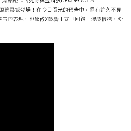
點鉅作《死侍與金鋼狼DEADPOOL &
台大銀幕震撼登場！在今日曝光的預告中，還有許久不見
宇宙的表現，也象徵X戰警正式「回歸」漫威懷抱，粉