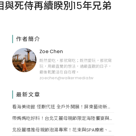
與死侍再續睽別15年兄弟
作者簡介
Zoe Chen
既然愛吃，那就寫吃；既然愛玩，那就寫
玩，用最直覺的想法，過最直觀的日子，
最後乾脆活在自在裡。
zoechen@walkermedia.tw
最新文章
看海美術館 怪獸代班 全戶外開展！屏東藝術新亮點 網美必拍。
帶媽媽吃好料！台北艾麗母親節限定海陸饗宴與住房專案一次收藏。
北投麗禧推母親節泡湯專案！花束與SPA療癒、甜點同步登場