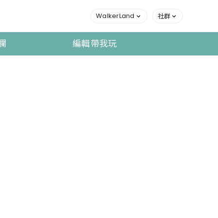
WalkerLand
社群
欄
編輯帶我玩