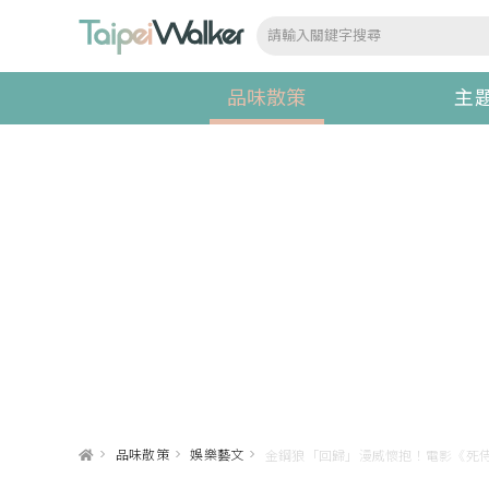
品味散策
主
>
品味散策
>
娛樂藝文
>
金鋼狼「回歸」漫威懷抱！電影《死侍