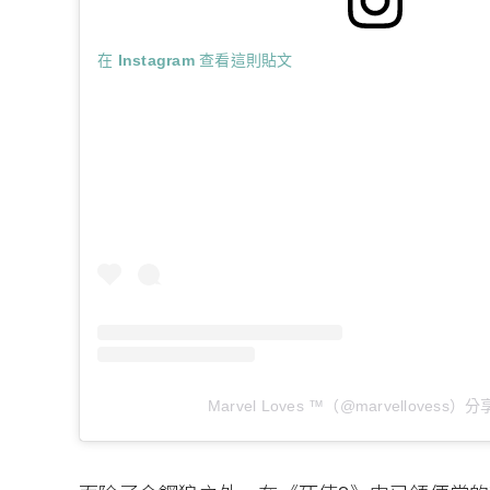
在 Instagram 查看這則貼文
Marvel Loves ™（@marvellovess