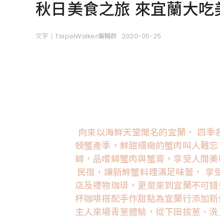
秋日美食之旅 來宜蘭大吃
文字｜TaipeiWalker編輯群
2020-05-25
向來以海鮮天堂聞名的宜蘭， 四季
螃蟹產季，鮮甜細緻的蟹肉叫人難忘
蟳，品嚐蟳蟹肉與蟹膏，享受人間美
民宿，讓新鮮蟹料理滿足味蕾， 享受
店及禮物珈琲，更是來到宜蘭不可錯
杯咖啡搭配手作甜點為宜蘭行添加新
主人來場青蔥體驗，從下田拔蔥、洗