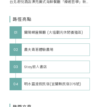
台北君悅酒店漂亮廣式海鮮餐廳「療癒哲學」新菜單！每一口都成為心靈的享受。
路徑亮點
蘭陽蟳屋餐廳 (大塭觀光休閒養殖區)
01
農夫青蔥體驗農場
02
Stay旅人書店
03
明水露渡假民宿(宜蘭縣民宿376號)
04
熱門文章