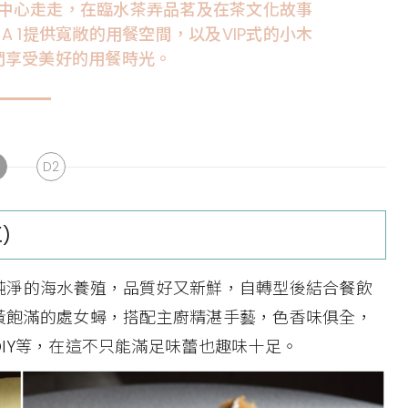
中心走走，在臨水茶弄品茗及在茶文化故事
 1提供寬敞的用餐空間，以及VIP式的小木
們享受美好的用餐時光。
D2
)
純淨的海水養殖，品質好又新鮮，自轉型後結合餐飲
黃飽滿的處女蟳，搭配主廚精湛手藝，色香味俱全，
IY等，在這不只能滿足味蕾也趣味十足。