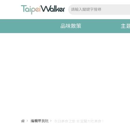
品味散策
主
>
編輯帶我玩
>
秋日美食之旅 來宜蘭大吃美食！