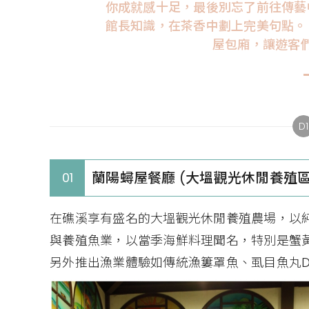
你成就感十足，最後別忘了前往傳藝
館長知識，在茶香中劃上完美句點。 A
屋包廂，讓遊客
D1
蘭陽蟳屋餐廳 (大塭觀光休閒養殖區
01
在礁溪享有盛名的大塭觀光休閒養殖農場，以
與養殖魚業，以當季海鮮料理聞名，特別是蟹
另外推出漁業體驗如傳統漁簍罩魚、虱目魚丸D