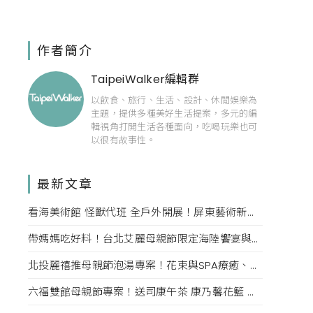
作者簡介
TaipeiWalker編輯群
以飲食、旅行、生活、設計、休閒娛樂為
主題，提供多種美好生活提案，多元的編
輯視角打開生活各種面向，吃喝玩樂也可
以很有故事性。
最新文章
看海美術館 怪獸代班 全戶外開展！屏東藝術新亮點 網美必拍。
帶媽媽吃好料！台北艾麗母親節限定海陸饗宴與住房專案一次收藏。
北投麗禧推母親節泡湯專案！花束與SPA療癒、甜點同步登場
六福雙館母親節專案！送司康午茶 康乃馨花籃 演唱會票，高鐵78折限量。