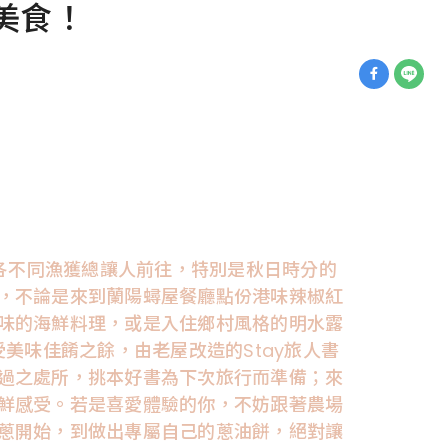
美食！
各不同漁獲總讓人前往，特別是秋日時分的
，不論是來到蘭陽蟳屋餐廳點份港味辣椒紅
味的海鮮料理，或是入住鄉村風格的明水露
美味佳餚之餘，由老屋改造的Stay旅人書
過之處所，挑本好書為下次旅行而準備；來
鮮感受。若是喜愛體驗的你，不妨跟著農場
蔥開始，到做出專屬自己的蔥油餅，絕對讓