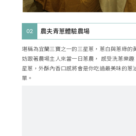
農夫青蔥體驗農場
02
堪稱為宜蘭三寶之一的三星蔥，蔥白與蔥綠的
妨跟著農場主人來當一日蔥農， 感受洗蔥樂
星蔥，外酥內香口感將會是你吃過最美味的蔥
單。