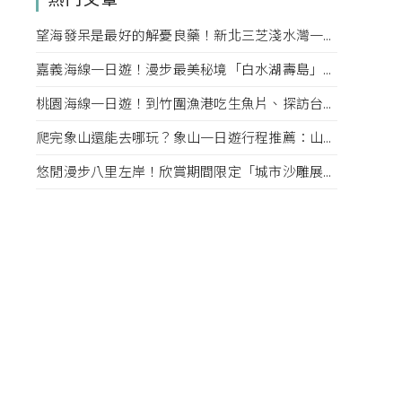
望海發呆是最好的解憂良藥！新北三芝淺水灣一日遊行程推薦：到海景咖啡廳放空、傍晚去望海平台看夕陽
嘉義海線一日遊！漫步最美秘境「白水湖壽島」、東石烤蚵吃到飽，還可以順遊故宮南院、用九柑仔店
桃園海線一日遊！到竹圍漁港吃生魚片、探訪台版撒哈拉沙漠「草漯沙丘」，再去大古山步道看夜景賞飛機
爬完象山還能去哪玩？象山一日遊行程推薦：山腳下吃甜點喝咖啡、夜晚到四四南村觀賞光雕秀
悠閒漫步八里左岸！欣賞期間限定「城市沙雕展」，再到「美好時光．八里」享受復古咖啡時光