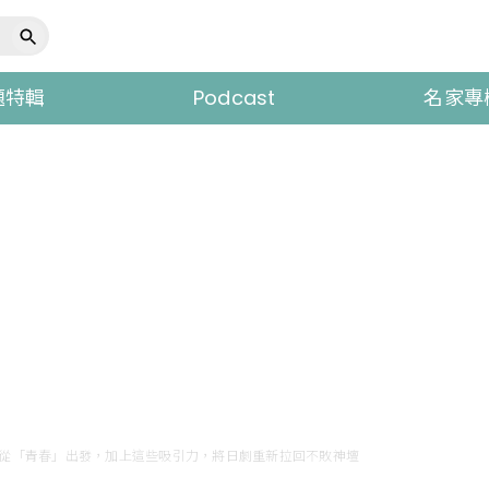
題特輯
Podcast
名家專
 Love》從「青春」出發，加上這些吸引力，將日劇重新拉回不敗神壇