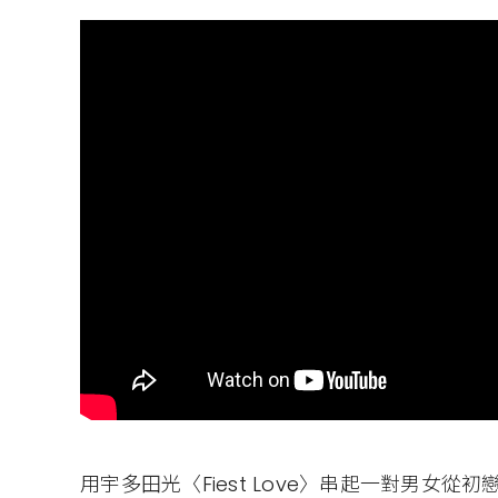
用宇多田光〈Fiest Love〉串起一對男女從初戀