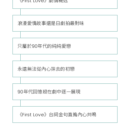
《First Love》劇情概述
浪漫愛情故事還是日劇拍最對味
只屬於90年代的純純愛戀
永遠無法從內心抹去的初戀
90年代回憶殺在劇中逐一展現
《First Love》台詞金句直搗內心共鳴