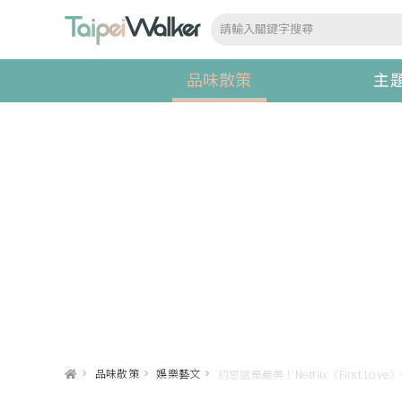
品味散策
主
>
品味散策
>
娛樂藝文
>
初戀還是最美！Netflix《First