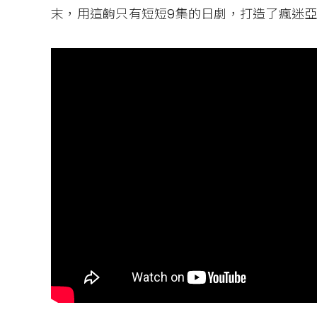
末，用這齣只有短短9集的日劇，打造了瘋迷