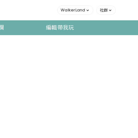
WalkerLand
社群
欄
編輯帶我玩