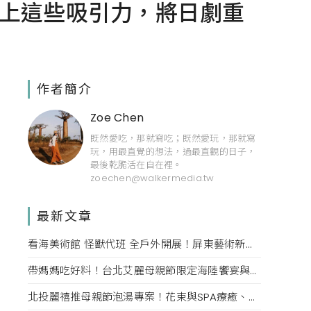
發，加上這些吸引力，將日劇重
作者簡介
Zoe Chen
既然愛吃，那就寫吃；既然愛玩，那就寫
玩，用最直覺的想法，過最直觀的日子，
最後乾脆活在自在裡。
zoechen@walkermedia.tw
最新文章
看海美術館 怪獸代班 全戶外開展！屏東藝術新亮點 網美必拍。
帶媽媽吃好料！台北艾麗母親節限定海陸饗宴與住房專案一次收藏。
北投麗禧推母親節泡湯專案！花束與SPA療癒、甜點同步登場