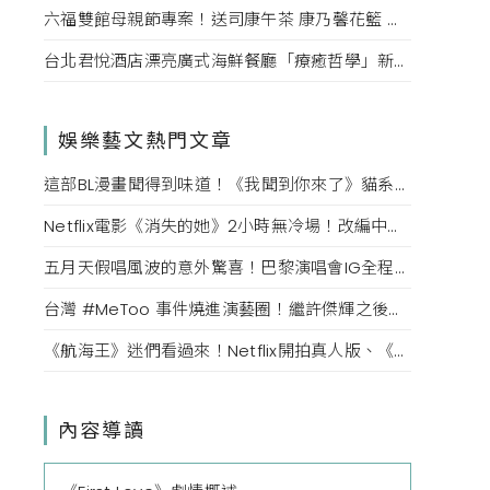
六福雙館母親節專案！送司康午茶 康乃馨花籃 演唱會票，高鐵78折限量。
台北君悅酒店漂亮廣式海鮮餐廳「療癒哲學」新菜單！每一口都成為心靈的享受。
娛樂藝文熱門文章
這部BL漫畫聞得到味道！《我聞到你來了》貓系男主與犬系年下男循著氣味展開羞澀又大膽愛戀
Netflix電影《消失的她》2小時無冷場！改編中國殺妻真實案件，是真話還是謊言、孰能相信孰該存疑？
五月天假唱風波的意外驚喜！巴黎演唱會IG全程三小時直播，廣邀五迷唱到天亮
台灣 #MeToo 事件燒進演藝圈！繼許傑輝之後，宥勝、黃子佼人設皆翻車，NONO先否認後承認並停止演藝工作
《航海王》迷們看過來！Netflix開拍真人版、《航海王劇場版：紅髮歌姬》上架愛奇藝
內容導讀