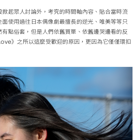
殺掀起眾人討論外，考究的時間軸內容、貼合當時流
全面使用過往日本偶像劇最擅長的逆光、唯美等等只
然有點俗套，但是人們依舊買單、依舊邊哭邊看的反
 Love》之所以這麼受歡迎的原因，更因為它僅僅環扣