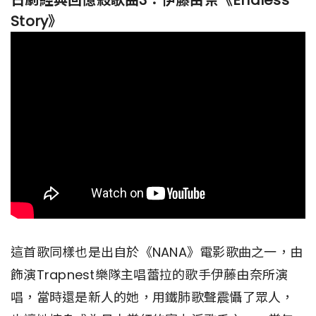
Story》
這首歌同樣也是出自於《NANA》電影歌曲之一，由
飾演Trapnest樂隊主唱蕾拉的歌手伊藤由奈所演
唱，當時還是新人的她，用鐵肺歌聲震懾了眾人，