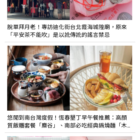
《初戀》再次翻紅的佐藤健又有新日戲
了！牽手井上真央《要是說了100萬次就好
了》共譜跨次元奇幻戀曲
脫單拜月老！專訪迪化街台北霞海城隍廟，原來
「平安茶不能吹」是以訛傳訛的謠言禁忌
這些愛情劇看了讓人好想戀愛！盤點6部甜
寵、蛀牙級浪漫陸劇、韓劇與日劇
悠閒到南台灣度假！恆春墾丁早午餐推薦：高顏
質飯糰套餐「麋谷」、南部必吃經典鍋燒麵「木
可晨食」