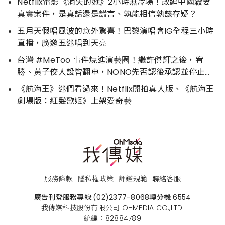
Netflix電影《消失的她》2小時無冷場！改編中國殺妻
真實案件，是真話還是謊言、孰能相信孰該存疑？
五月天假唱風波的意外驚喜！巴黎演唱會IG全程三小時
直播，廣邀五迷唱到天亮
台灣 #MeToo 事件燒進演藝圈！繼許傑輝之後，宥
勝、黃子佼人設皆翻車，NONO先否認後承認並停止演
藝工作
《航海王》迷們看過來！Netflix開拍真人版、《航海王
劇場版：紅髮歌姬》上架愛奇藝
服務條款
隱私權政策
評鑑規範
聯絡客服
廣告刊登服務專線:
(02)2377-8068
轉分機 6554
我傳媒科技股份有限公司 OHMEDIA CO.,LTD.
統編：82884789