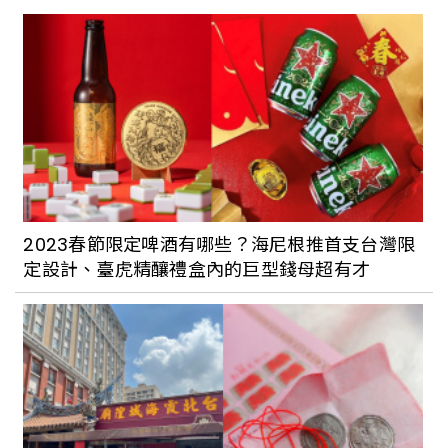
叫！
喜歡驚悚片的你千萬別錯過！Disney+ 最
新驚悚日劇《噬亡村》顛覆過往日劇拍攝
的所有公式
2022年因劇爆紅美食總整理：《財閥家》
松露洋芋片、《First Love》拿坡里義大
2023春節限定啤酒有哪些？海尼根推首支台灣限
利麵、《非常律師》紫菜飯捲，越追劇越
定設計、臺虎精釀禮盒內的巨型錢母超有才
餓！
暖心日劇推薦：《舞伎家的料理人》是枝
裕和用細水長流的平凡日常與療癒家常料
理，譜出人與人之間的情誼