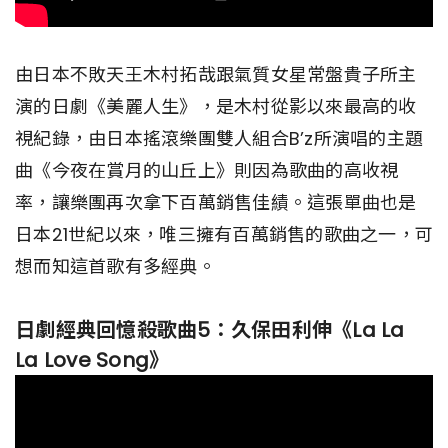
由日本不敗天王木村拓哉跟氣質女星常盤貴子所主
演的日劇《美麗人生》，是木村從影以來最高的收
視紀錄，由日本搖滾樂團雙人組合B’z所演唱的主題
曲《今夜在賞月的山丘上》則因為歌曲的高收視
率，讓樂團再次拿下百萬銷售佳績。這張單曲也是
日本21世紀以來，唯三擁有百萬銷售的歌曲之一，可
想而知這首歌有多經典。
日劇經典回憶殺歌曲5：久保田利伸《La La
La Love Song》