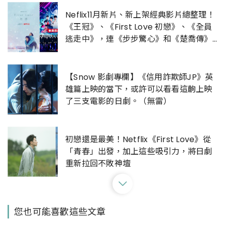
Neflix11月新片、新上架經典影片總整理！
《王冠》、《First Love 初戀》、《全員
逃走中》，連《步步驚心》和《楚喬傳》
也在片單裡
【Snow 影劇專欄】《信用詐欺師JP》英
雄篇上映的當下，或許可以看看這齣上映
了三支電影的日劇。（無雷）
初戀還是最美！Netflix《First Love》從
「青春」出發，加上這些吸引力，將日劇
重新拉回不敗神壇
今際之國的闖關者第二季上線Netflix！山
您也可能喜歡這些文章
下智久露厚實胸肌表誠意，引發少女式尖