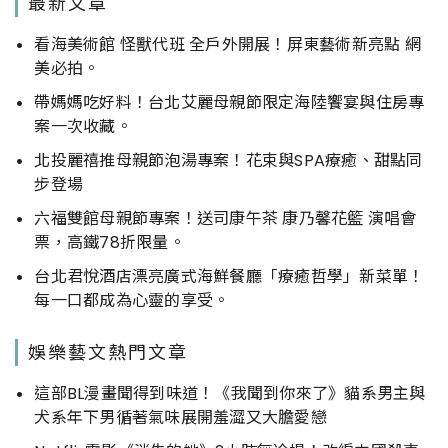
最新文章
看海美術館 怪獸代班 全戶外開展！屏東藝術新亮點 網
美必拍。
帶媽媽吃好料！台北艾麗母親節限定海陸饗宴與住房專
案一次收藏。
北投麗禧推母親節泡湯專案！花束與SPA療癒、甜點同
步登場
六福雙館母親節專案！送司康午茶 康乃馨花籃 演唱會
票，高鐵78折限量。
台北君悅酒店漂亮廣式海鮮餐廳「療癒哲學」新菜單！
每一口都成為心靈的享受。
娛樂藝文熱門文章
這部BL漫畫聞得到味道！《我聞到你來了》貓系男主與
犬系年下男循著氣味展開羞澀又大膽愛戀