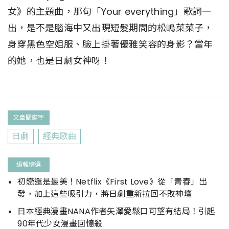
女》的主題曲，那句「Your everything」歌詞一
出，是不是腦海中又出現短髮期間的松嶋菜菜子，
身穿黑色空姐服、臉上掛著優雅笑容的身影？當年
的她，也是日劇女神呀！
文章關鍵字
日劇
經典歌曲
編輯精選
初戀還是最美！Netflix《First Love》從「青春」出
發，加上這些吸引力，將日劇重新拉回不敗神壇
日本經典漫畫NANA作者矢澤愛鬆口可望有結局！引起
90年代少女漫畫回憶殺