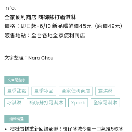
Info.
全家便利商店 嗨嗨蘇打霜淇淋
價格：即日起-6/10 新品嚐鮮價45元（原價49元）
販售地點：全台各地全家便利商店
文字整理：Nara Chou
文章關鍵字
夏季甜點
夏季冰品
全家便利商店
霜淇淋
冰淇淋
嗨嗨蘇打霜淇淋
Xpark
全家霜淇淋
編輯精選
榴槤雪糕重新回歸全聯！枝仔冰城今夏一口氣推5款冰