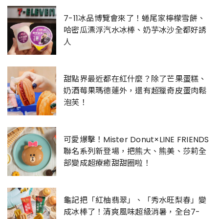
7-11冰品博覽會來了！蜷尾家檸檬雪餅、
哈密瓜漂浮汽水冰棒、奶芋冰沙全都好誘
人
甜點界最近都在紅什麼？除了芒果蛋糕、
奶酒莓果瑪德蓮外，還有超獵奇皮蛋肉鬆
泡芙！
可愛爆擊！Mister Donut×LINE FRIENDS
聯名系列新登場，把熊大、熊美、莎莉全
部變成超療癒甜甜圈啦！
龜記把「紅柚翡翠」、「秀水旺梨春」變
成冰棒了！清爽風味超級消暑，全台7-