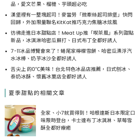
品，愛文芒果、榴槤、芋頭超必吃
漢堡裡有一整塊起司！麥當勞「微牽絲起司排堡」快閃
回歸，外加限量聯名KitKat推巧克力焦糖冰炫風
彷彿走進日本甜點店！Meat Up推「喫茶風」系列甜點
新品，冰淇淋哈密瓜蘇打、日式布丁全都好誘人
7-11冰品博覽會來了！蜷尾家檸檬雪餅、哈密瓜漂浮汽
水冰棒、奶芋冰沙全都好誘人
舌尖上 的0℃美味！台北特色冰品店推薦，日式刨冰、
泰奶冰酥、懷舊冰菓店全都好誘人
夏季甜點的相關文章
全家、小7就買得到！哈根達斯日本限定口
味限時登台，卡士達布丁冰淇淋、草莓雪
酥全都好療癒