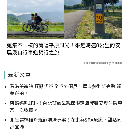
蒐集不一樣的蘭陽平原風光！來趟時速8公里的安
農溪自行車道騎行之旅
Recommended by
最新文章
看海美術館 怪獸代班 全戶外開展！屏東藝術新亮點 網
美必拍。
帶媽媽吃好料！台北艾麗母親節限定海陸饗宴與住房專
案一次收藏。
北投麗禧推母親節泡湯專案！花束與SPA療癒、甜點同
步登場