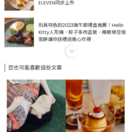
ELEVEN同步上市
別具特色的2023端午節禮盒推薦！Hello
Kitty人形燒、粽子多肉盆栽、療癒綠豆椪
雪餅讓你送禮送進心坎裡
最消暑的市集在信義誠品！「涼食漫遊市
您也可能喜歡這些文章
集」六月中登場，超獵奇「香菜豬血糕花
生雪花冰」必吃
巧克力控一定會愛！GODIVA「焦糖脆
粒」、「巧克力血橙」脆皮雪糕全新上
市，全台7-11限量發售