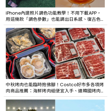
楊枝甘露雪糕感覺超好吃！哈林庾澄慶攜
手枝仔冰城推6款懷舊風「哈零食」冰品，
iPhone內建照片調色功能教學！不用下載APP，
家樂福獨家販售
用這幾款「調色參數」也能調出日系感、復古色
調
甜食控的伴手禮新選擇！GODIVA法式巧
克力餅乾禮盒台灣開賣，限定「芒果白巧
克力餅乾」螞蟻人必吃
讓「短尾矮袋鼠機長」陪你飛出國！五桐
號×華航推聯名機上餐點，限定包裝達克瓦
茲萌到讓人捨不得吃
中秋烤肉也能臨時抱佛腳！Costco好市多各項烤
肉商品推薦：海鮮烤肉組便宜入手、連韓國烤肉
夏天就是要吃芒果！2023芒果季甜點整
常見的紫蘇葉也有
理：芒果生乳捲、芒果冰淇淋、楊枝甘露
起司蛋糕全都好誘人