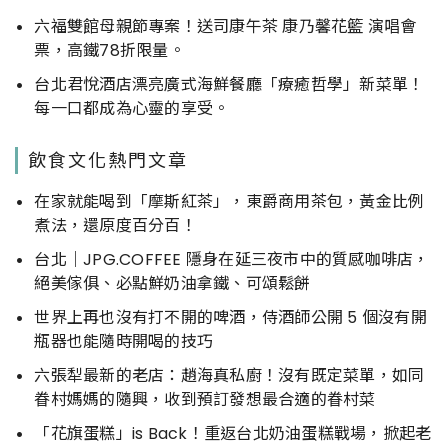
六福雙館母親節專案！送司康午茶 康乃馨花籃 演唱會
票，高鐵78折限量。
台北君悅酒店漂亮廣式海鮮餐廳「療癒哲學」新菜單！
每一口都成為心靈的享受。
飲食文化熱門文章
在家就能喝到「摩斯紅茶」，東爵商用茶包，黃金比例
煮法，還原度百分百！
台北｜JPG.COFFEE 隱身在延三夜市中的質感咖啡店，
絕美傢俱、必點鮮奶油拿鐵、可頌鬆餅
世界上再也沒有打不開的啤酒，侍酒師公開 5 個沒有開
瓶器也能隨時開喝的技巧
六張犁最新的老店：趙海真私廚！沒有既定菜單，如同
眷村媽媽的隨興，收到預訂發想最合適的眷村菜
「花旗蛋糕」is Back！重返台北奶油蛋糕戰場，掀起老