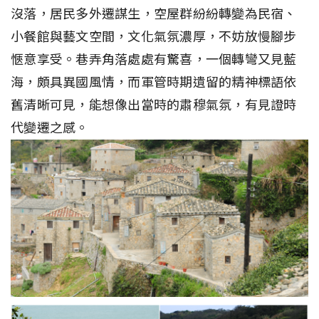
沒落，居民多外遷謀生，空屋群紛紛轉變為民宿、
小餐館與藝文空間，文化氣氛濃厚，不妨放慢腳步
愜意享受。巷弄角落處處有驚喜，一個轉彎又見藍
海，頗具異國風情，而軍管時期遺留的精神標語依
舊清晰可見，能想像出當時的肅穆氣氛，有見證時
代變遷之感。