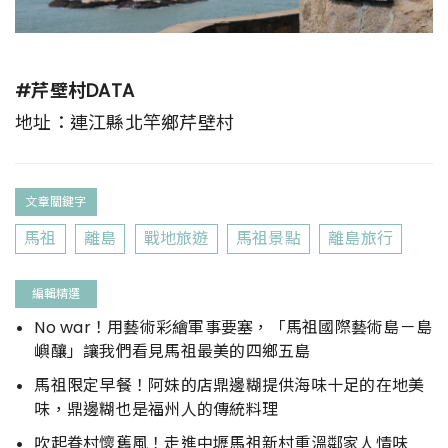
#芹壁村DATA
地址：連江縣北竿鄉芹壁村
文章關鍵字
馬祖
離島
戰地旅遊
馬祖景點
離島旅行
編輯精選
No war！用藝術彩繪軍事要塞，「馬祖國際藝術島－島
嶼釀」讓我們看見馬祖最美的四鄉五島
馬祖限定早餐！阿妹的店鼎邊糊提供海味十足的在地美
味，鼎邊糊也是福州人的傳統料理
吹起眷村懷舊風！走進中壢馬祖新村重溫鄰家人情味