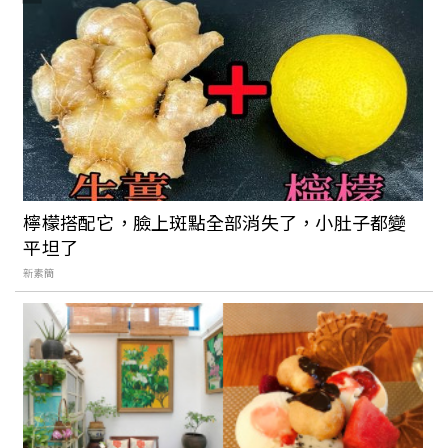
檸檬搭配它，臉上斑點全部消失了，小肚子都變
平坦了
新素簡