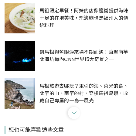
馬祖限定早餐！阿妹的店鼎邊糊提供海味
十足的在地美味，鼎邊糊也是福州人的傳
統料理
到馬祖與藍眼淚來場不期而遇！直擊南竿
北海坑道內CNN世界15大奇景之一
馬祖旅遊去哪玩？東引的海、莒光的食、
北竿的山、南竿的村，穿梭馬祖島嶼，收
藏自己專屬的一島一風光
【Walker說走就走】Podcast EP144：
您也可能喜歡這些文章
馬祖異國風情新玩法！像極了出國