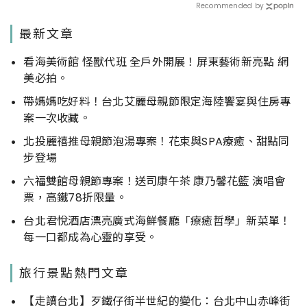
Recommended by
最新文章
看海美術館 怪獸代班 全戶外開展！屏東藝術新亮點 網
美必拍。
帶媽媽吃好料！台北艾麗母親節限定海陸饗宴與住房專
案一次收藏。
北投麗禧推母親節泡湯專案！花束與SPA療癒、甜點同
步登場
六福雙館母親節專案！送司康午茶 康乃馨花籃 演唱會
票，高鐵78折限量。
台北君悅酒店漂亮廣式海鮮餐廳「療癒哲學」新菜單！
每一口都成為心靈的享受。
旅行景點熱門文章
【走讀台北】歹鐵仔街半世紀的變化：台北中山赤峰街