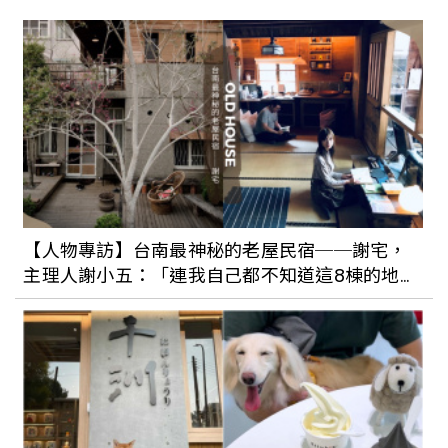
讓人念念不忘的馬祖美食！跟著馬祖人吃
逛南竿、北竿巷弄裡的老酒麵線
去馬祖追藍眼淚就住這！馬祖特色住宿總
整理：傳統閩東建築、海景第一排美景，
【人物專訪】台南最神秘的老屋民宿──謝宅，
放慢步調品味小島時光
主理人謝小五：「連我自己都不知道這8棟的地
址。」
藍眼淚季節到來！到馬祖莒光享受歲月靜
好，過上羨煞旁人的離離離島隱居生活