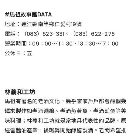
#馬祖故事館DATA
地址：連江縣南竿鄉仁愛村19號
電話：（083）623-331、（083）622-276
營業時間：09：00～11：30、13：30～17：00
公休日：五
林義和工坊
馬祖有著名的老酒文化，幾乎家家戶戶都會釀個幾
罈來製作如老酒麵線、老酒蒸黃魚、老酒煎蛋等美
味料理；林義和工坊就是當地具代表性的品牌。原
經營醬油產業，後輾轉開始釀醋製酒。老闆希望推