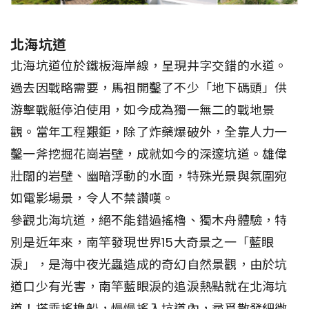
北海坑道
北海坑道位於鐵板海岸線，呈現井字交錯的水道。
過去因戰略需要，馬祖開鑿了不少「地下碼頭」供
游擊戰艇停泊使用，如今成為獨一無二的戰地景
觀。當年工程艱鉅，除了炸藥爆破外，全靠人力一
鑿一斧挖掘花崗岩壁，成就如今的深邃坑道。雄偉
壯闊的岩壁、幽暗浮動的水面，特殊光景與氛圍宛
如電影場景，令人不禁讚嘆。
參觀北海坑道，絕不能錯過搖櫓、獨木舟體驗，特
別是近年來，南竿發現世界15大奇景之一「藍眼
淚」，是海中夜光蟲造成的奇幻自然景觀，由於坑
道口少有光害，南竿藍眼淚的追淚熱點就在北海坑
道！搭乘搖櫓船，慢慢搖入坑道內，尋覓散發細微