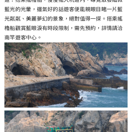
藍光的光暈，運氣好的話遊客便能親眼目睹一片藍
光粼粼、美麗夢幻的景象，絕對值得一探。搭乘搖
櫓船觀賞藍眼淚有時段限制，需先預約，詳情請洽
南竿遊客中心。