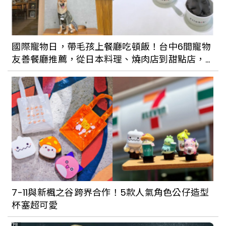
第二屆馬祖國際藝術島開展！從返鄉視角
展現戰地文化與生活光景
國際寵物日，帶毛孩上餐廳吃頓飯！台中6間寵物
友善餐廳推薦，從日本料理、燒肉店到甜點店，
傳承數代的馬祖傳統早餐！繼光餅、鼎邊
美味就是要跟毛孩一起共享
糊、𧋘餅、老酒麵線⋯⋯這些限定美食你吃
過嗎？
7-11與新楓之谷跨界合作！5款人氣角色公仔造型
杯塞超可愛
PR