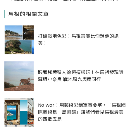
馬祖的相關文章
打破戰地色彩！馬祖其實比你想像的還
美！
跟著秘境獵人徐愷這樣玩！在馬祖發現隱
藏版小奈良 戰地風光與鹿同行
No war！用藝術彩繪軍事要塞，「馬祖國
際藝術島－島嶼釀」讓我們看見馬祖最美
的四鄉五島