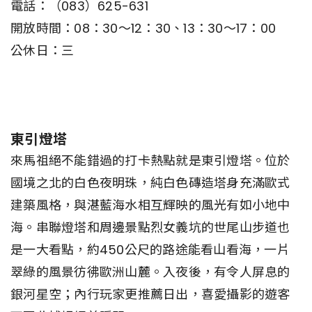
電話：（083）625-631
開放時間：08：30～12：30、13：30～17：00
公休日：三
東引燈塔
來馬祖絕不能錯過的打卡熱點就是東引燈塔。位於
國境之北的白色夜明珠，純白色磚造塔身充滿歐式
建築風格，與湛藍海水相互輝映的風光有如小地中
海。串聯燈塔和周邊景點烈女義坑的世尾山步道也
是一大看點，約450公尺的路途能看山看海，一片
翠綠的風景彷彿歐洲山麓。入夜後，有令人屏息的
銀河星空；內行玩家更推薦日出，喜愛攝影的遊客