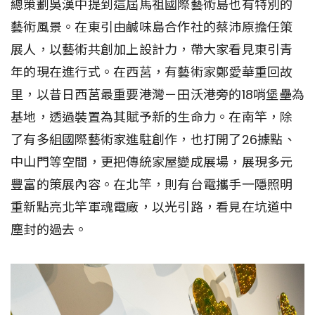
總策劃吳漢中提到這屆馬祖國際藝術島也有特別的
藝術風景。在東引由鹹味島合作社的蔡沛原擔任策
展人，以藝術共創加上設計力，帶大家看見東引青
年的現在進行式。在西莒，有藝術家鄭愛華重回故
里，以昔日西莒最重要港灣－田沃港旁的18哨堡壘為
基地，透過裝置為其賦予新的生命力。在南竿，除
了有多組國際藝術家進駐創作，也打開了26據點、
中山門等空間，更把傳統家屋變成展場，展現多元
豐富的策展內容。在北竿，則有台電攜手一隱照明
重新點亮北竿軍魂電廠，以光引路，看見在坑道中
塵封的過去。