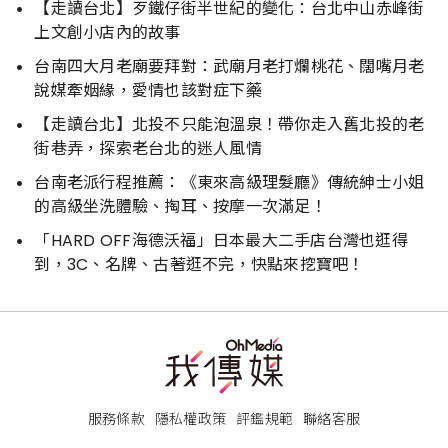
【走讀台北】歹鐵仔街半世紀的變化：台北中山赤峰街
上文創小店內的故事
台南四大月老廟要拜對：武廟月老打爛桃花、闊嘴月老
說媒牽姻緣，愛情也該對症下藥
【走讀台北】北投不只能泡溫泉！帶你走入舊北投的老
街巷弄，探索老台北的迷人風情
台南老派行程推薦：《東來高級理髮廳》傳統紳士小姐
的高級坐洗體驗、掏耳、按摩一次滿足！
「HARD OFF海德沃福」日本最大二手店台灣也逛得
到，3C、名牌、古著逛不完，快點來挖寶吧！
服務條款
隱私權政策
評鑑規範
聯絡客服