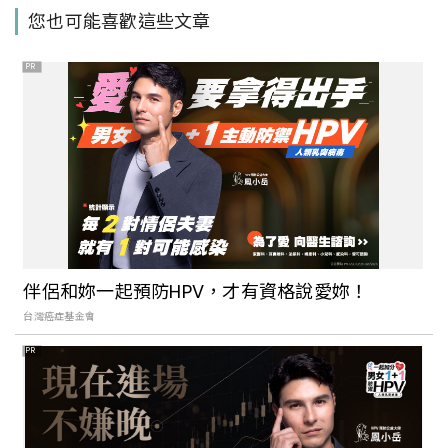
馬祖旅遊去哪玩？東引的海、莒光的食、
您也可能喜歡這些文章
北竿的山、南竿的村，穿梭馬祖島嶼，收
藏自己專屬的一島一風光
PR
【Walker說走就走】Podcast EP144：
馬祖異國風情新玩法！像極了出國
讓人念念不忘的馬祖美食！跟著馬祖人吃
逛南竿、北竿巷弄裡的老酒麵線
伴侶和妳一起預防HPV，才有資格說愛妳！
台灣癌症基金會
PR
去馬祖追藍眼淚就住這！馬祖特色住宿總
整理：傳統閩東建築、海景第一排美景，
放慢步調品味小島時光