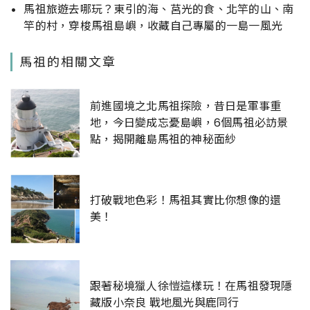
馬祖旅遊去哪玩？東引的海、莒光的食、北竿的山、南
竿的村，穿梭馬祖島嶼，收藏自己專屬的一島一風光
馬祖的相關文章
前進國境之北馬祖探險，昔日是軍事重
地，今日變成忘憂島嶼，6個馬祖必訪景
點，揭開離島馬祖的神秘面紗
打破戰地色彩！馬祖其實比你想像的還
美！
跟著秘境獵人徐愷這樣玩！在馬祖發現隱
藏版小奈良 戰地風光與鹿同行