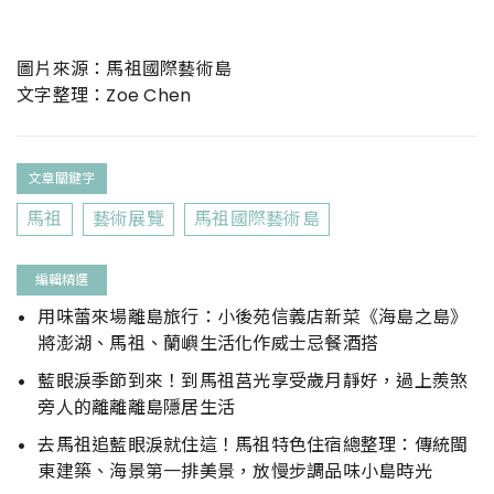
圖片來源：馬祖國際藝術島
文字整理：Zoe Chen
文章關鍵字
馬祖
藝術展覽
馬祖國際藝術島
編輯精選
用味蕾來場離島旅行：小後苑信義店新菜《海島之島》
將澎湖、馬祖、蘭嶼生活化作威士忌餐酒搭
藍眼淚季節到來！到馬祖莒光享受歲月靜好，過上羨煞
旁人的離離離島隱居生活
去馬祖追藍眼淚就住這！馬祖特色住宿總整理：傳統閩
東建築、海景第一排美景，放慢步調品味小島時光