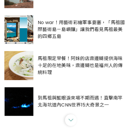
No war！用藝術彩繪軍事要塞，「馬祖國
際藝術島－島嶼釀」讓我們看見馬祖最美
的四鄉五島
馬祖限定早餐！阿妹的店鼎邊糊提供海味
十足的在地美味，鼎邊糊也是福州人的傳
統料理
到馬祖與藍眼淚來場不期而遇！直擊南竿
北海坑道內CNN世界15大奇景之一