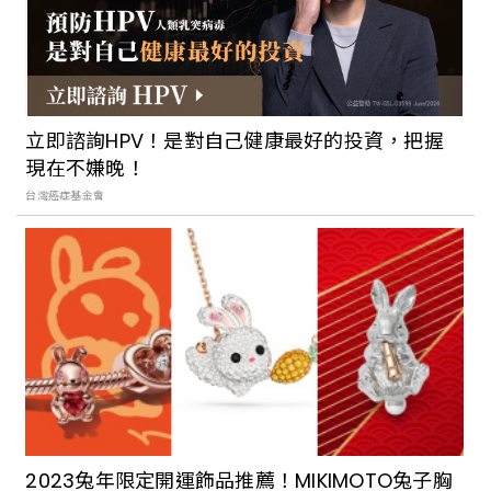
藍眼淚季節到來！到馬祖莒光享受歲月靜
好，過上羨煞旁人的離離離島隱居生活
立即諮詢HPV！是對自己健康最好的投資，把握
現在不嫌晚！
傳承數代的馬祖傳統早餐！繼光餅、鼎邊
台灣癌症基金會
糊、𧋘餅、老酒麵線⋯⋯這些限定美食你吃
過嗎？
2023兔年限定開運飾品推薦！MIKIMOTO兔子胸