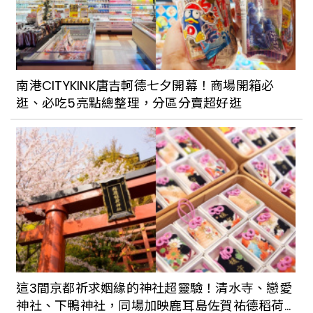
南港CITYKINK唐吉軻德七夕開幕！商場開箱必
逛、必吃5亮點總整理，分區分賣超好逛
這3間京都祈求姻緣的神社超靈驗！清水寺、戀愛
神社、下鴨神社，同場加映鹿耳島佐賀祐德稻荷