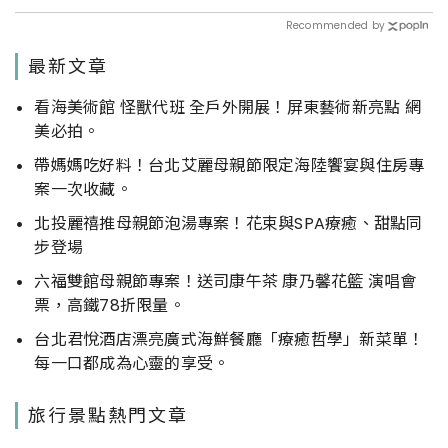
神社
Recommended by
最新文章
看海美術館 怪獸代班 全戶外開展！屏東藝術新亮點 網
美必拍。
帶媽媽吃好料！台北艾麗母親節限定海陸饗宴與住房專
案一次收藏。
北投麗禧推母親節泡湯專案！花束與SPA療癒、甜點同
步登場
六福雙館母親節專案！送司康午茶 康乃馨花籃 演唱會
票，高鐵78折限量。
台北君悅酒店漂亮廣式海鮮餐廳「療癒哲學」新菜單！
每一口都成為心靈的享受。
旅行景點熱門文章