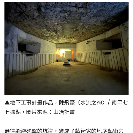
▲地下工事計畫作品，陳飛豪〈水流之神〉/ 南竿七
七據點，圖片來源：山冶計畫
過往躲避砲擊的坑道，變成了藝術家的地底藝術宮