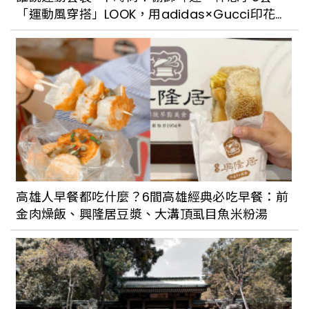
「運動風穿搭」LOOK，用adidas×Gucci印花運
傳承數代的馬祖傳統早餐！繼光餅、鼎邊
動外套、復古毛衣打造超潮OOTD！
糊、𧋘餅、老酒麵線⋯⋯這些限定美食你吃
過嗎？
高雄人早餐都吃什麼？6間高雄經典必吃早餐：前
金肉燥飯、興隆居豆漿、大溝頂虱目魚米粉湯