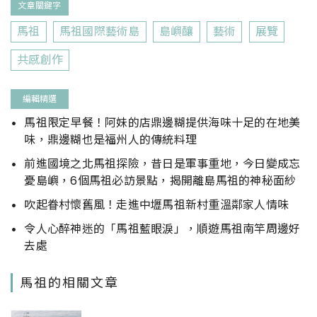
文章關鍵字
馬祖
馬祖國際藝術島
島嶼釀
藝術
展覽
共感創作
編輯精選
馬祖限定早餐！阿妹的店鼎邊糊提供海味十足的在地美
味，鼎邊糊也是福州人的傳統料理
前進國境之北馬祖探險，昔日是軍事重地，今日變成忘
憂島嶼，6個馬祖必訪景點，揭開離島馬祖的神秘面紗
吹起眷村懷舊風！走進中壢馬祖新村重溫鄰家人情味
令人心醉神迷的「馬祖藍眼淚」，順遊馬祖南竿周邊好
去處
馬祖的相關文章