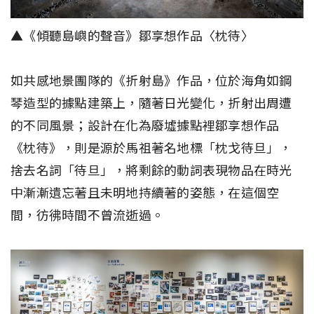
▲《傾聽島嶼的聲音》鄒享想作品〈枕待〉
如共感地景團隊的《折射島》作品，位於海角如鋼
琴造型的據點建築上，隨著日光變化，折射出周遭
的不同風景；設計在化為廢墟據點裡鄒享想作品
《枕待》，則是源於馬祖著名地標「枕戈待旦」，
捨去名詞「待旦」，將剩餘的動詞表現物品在時光
中漸漸遺忘著且未明地持續著的姿態，在這個空
間，彷彿時間不曾流逝過。