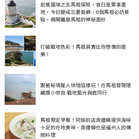
前進國境之北馬祖探險，昔日是軍事重
地，今日變成忘憂島嶼，6個馬祖必訪景
點，揭開離島馬祖的神秘面紗
打破戰地色彩！馬祖其實比你想像的還
美！
跟著秘境獵人徐愷這樣玩！在馬祖發現隱
藏版小奈良 戰地風光與鹿同行
馬祖限定早餐！阿妹的店鼎邊糊提供海味
十足的在地美味，鼎邊糊也是福州人的傳
統料理