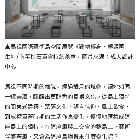
▲馬祖國際藝術島空間展覽《戰地轉身・轉譯再
生》/南竿梅石軍官特約茶室，圖片來源：成大設計
中心
馬祖不同時期的樣貌，經過歲月的堆疊，讓她如同
一罈美酒，醞釀出更醇香的島嶼文化。從島上獨特
的閩東式建築、聚落文化、語言信仰、風土飲食，
到威權軍管時期的生活作息變化，慢慢地匯集成這
座島上的獨特，在這座風與土交會的群島上，藝術
伴隨著風，又會為這座島嶼帶來什麼變化呢？