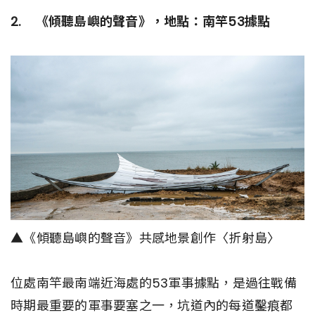
2. 《傾聽島嶼的聲音》，地點：南竿53據點
▲《傾聽島嶼的聲音》共感地景創作〈折射島〉
位處南竿最南端近海處的53軍事據點，是過往戰備
時期最重要的軍事要塞之一，坑道內的每道鑿痕都