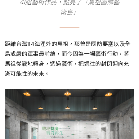
41組藝術作品，點亮了「馬祖國際藝
術島」
距離台灣114海浬外的馬祖，那曾是國防要塞以及全
島戒嚴的軍事最前線，而今因為一場藝術行動，將
馬祖從戰地轉身，透過藝術，把過往的封閉迎向充
滿可能性的未來。