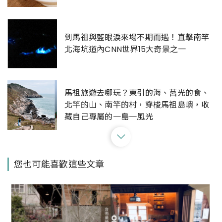
到馬祖與藍眼淚來場不期而遇！直擊南竿
北海坑道內CNN世界15大奇景之一
馬祖旅遊去哪玩？東引的海、莒光的食、
北竿的山、南竿的村，穿梭馬祖島嶼，收
藏自己專屬的一島一風光
【Walker說走就走】Podcast EP144：
您也可能喜歡這些文章
馬祖異國風情新玩法！像極了出國
讓人念念不忘的馬祖美食！跟著馬祖人吃