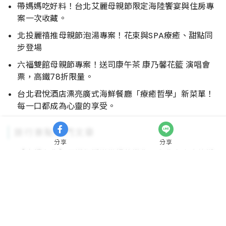
帶媽媽吃好料！台北艾麗母親節限定海陸饗宴與住房專
案一次收藏。
北投麗禧推母親節泡湯專案！花束與SPA療癒、甜點同
步登場
六福雙館母親節專案！送司康午茶 康乃馨花籃 演唱會
票，高鐵78折限量。
台北君悅酒店漂亮廣式海鮮餐廳「療癒哲學」新菜單！
每一口都成為心靈的享受。
旅行景點熱門文章
分享
分享
【走讀台北】歹鐵仔街半世紀的變化：台北中山赤峰街
上文創小店內的故事
台南四大月老廟要拜對：武廟月老打爛桃花、闊嘴月老
說媒牽姻緣，愛情也該對症下藥
【走讀台北】北投不只能泡溫泉！帶你走入舊北投的老
街巷弄，探索老台北的迷人風情