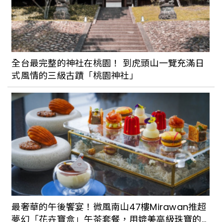
全台最完整的神社在桃園！ 到虎頭山一覽充滿日
式風情的三級古蹟「桃園神社」
最奢華的午後饗宴！微風南山47樓Mirawan推超
夢幻「花卉寶盒」午茶套餐，用媲美高級珠寶的