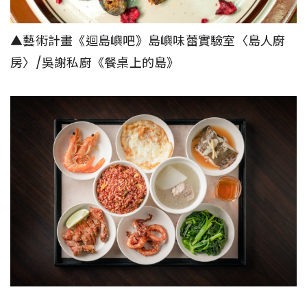
▲藝術計畫《迴島嶼吧》島嶼味蕾實驗室〈島人廚
房〉/吳謝私廚《餐桌上的島》