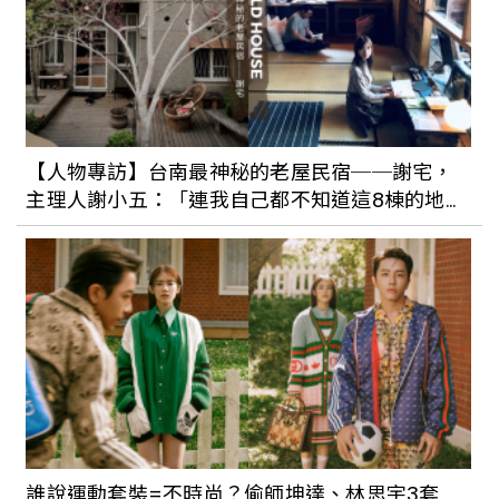
逛南竿、北竿巷弄裡的老酒麵線
去馬祖追藍眼淚就住這！馬祖特色住宿總
整理：傳統閩東建築、海景第一排美景，
【人物專訪】台南最神秘的老屋民宿──謝宅，
放慢步調品味小島時光
主理人謝小五：「連我自己都不知道這8棟的地
址。」
藍眼淚季節到來！到馬祖莒光享受歲月靜
好，過上羨煞旁人的離離離島隱居生活
第二屆馬祖國際藝術島開展！從返鄉視角
展現戰地文化與生活光景
誰說運動套裝=不時尚？偷師坤達、林思宇3套